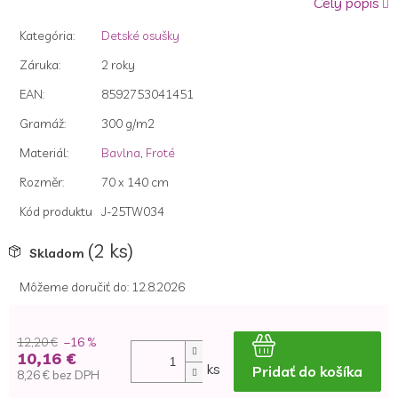
Celý popis
z
5
Kategória
:
Detské osušky
hviezdičiek.
Záruka
:
2 roky
EAN
:
8592753041451
Gramáž
:
300 g/m2
Materiál
:
Bavlna
,
Froté
Rozměr
:
70 x 140 cm
Kód produktu
J-25TW034
(2 ks)
Skladom
Môžeme doručiť do:
12.8.2026
12,20 €
–16 %
10,16 €
ks
Pridať do košíka
8,26 € bez DPH