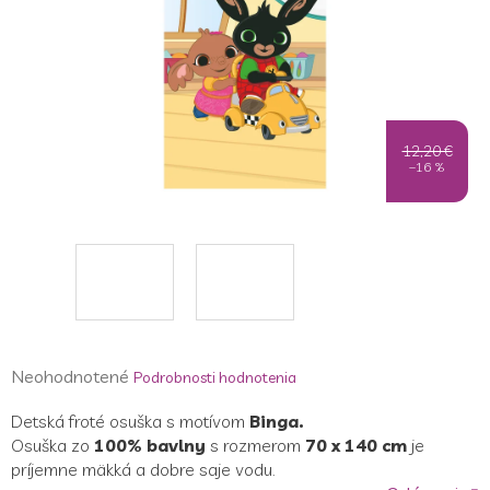
12,20 €
–16 %
Priemerné
Neohodnotené
Podrobnosti hodnotenia
hodnotenie
Detská froté osuška s motívom
Binga.
produktu
Osuška zo
100% bavlny
s rozmerom
70 x 140 cm
je
je
príjemne mäkká a dobre saje vodu.
0,0