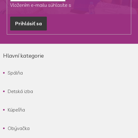
Vložením e-mailu súhlasíte s
podmienkami ochrany
osobných údajov
Prihlásiť sa
Z
á
Hlavní kategorie
p
ä
Spálňa
t
i
e
Detská izba
Kúpeľňa
Obývačka