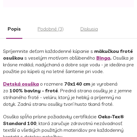
Jednotková
cena:
Popis
Podobné (3)
Diskusia
Spríjemnite deťom každodenné kúpanie s
mäkučkou froté
osuškou
s veselým motívom obľúbeného
Binga
.
Osuška je
krásne mäkká, nadýchaná a dobre saje vodu - je ideálna pre
použitie po kúpeli aj na letné šantenie pri vode.
Detská osuška
o rozmere
70x140 cm
je vyrobená
zo
100% bavlny - froté
. Predná strana osušky je z jemne
strihaného froté - velúru, ktorý je hebký a príjemný na
dotyk. Zadnú stranu osušky tvorí husto tkaná froté.
Osuška spĺňa prísne požiadavky certifikácie
Oeko-Tex®
Standard 100
, ktorá zaručuje zdravotnú nezávadnosť
textílií a všetkých použitých materiálov pre každodenný
kontakt s detskou pokožkou.