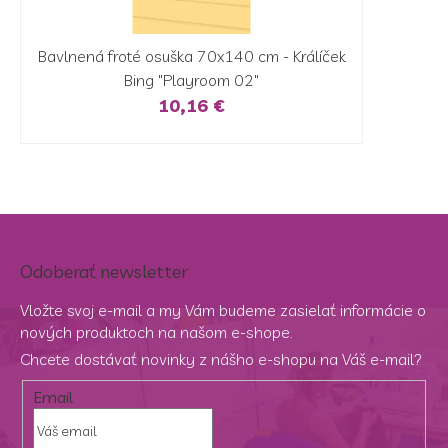
Bavlnená froté osuška 70x140 cm - Králíček
Bing "Playroom 02"
10,16 €
Odoberať newsletter
Vložte svoj e-mail a my Vám budeme zasielať informácie o
nových produktoch na našom e-shope.
Chcete dostávať novinky z nášho e-shopu na Váš e-mail?
Email