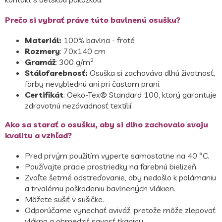
Prečo si vybrať práve túto bavlnenú osušku?
Materiál:
100% bavlna - froté
Rozmery
: 70x140 cm
2
Gramáž
: 300 g/m
Stálofarebnosť:
Osuška si zachováva dlhú životnosť,
farby nevyblednú ani pri častom praní.
Certifikát
: Oeko-Tex® Standard 100, ktorý garantuje
zdravotnú nezávadnosť textílií.
Ako sa starať o osušku, aby si dlho zachovalo svoju
kvalitu a vzhľad?
Pred prvým použitím vyperte samostatne na 40 °C.
Používajte pracie prostriedky na farebnú bielizeň.
Zvoľte šetrné odstreďovanie, aby nedošlo k polámaniu
a trvalému poškodeniu bavlnených vlákien.
Môžete sušiť v sušičke.
Odporúčame vynechať aviváž, pretože môže zlepovať
vlákna a obmedziť savosť tkaniny.