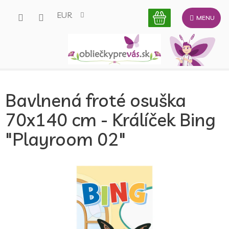
Prejsť
EUR
na
obsah
Bavlnená froté osuška
70x140 cm - Králíček Bing
"Playroom 02"