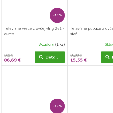
–15 %
Televízne vrece z ovčej vlny 2v1 -
Televízne papuče z ovče
aureo
sivé
Skladom
(1 ks)
Skl
102 €
18,33 €
Detail
86,69 €
15,55 €
–15 %