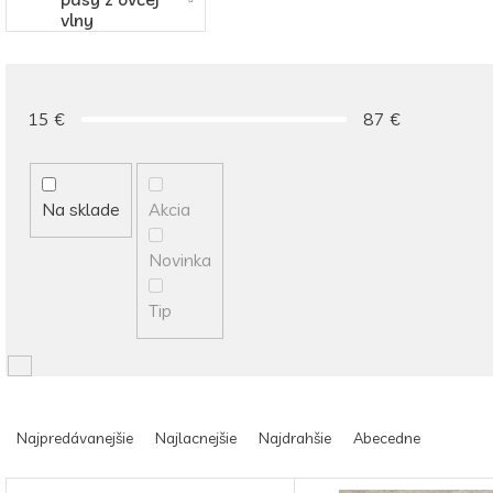
vlny
15
€
87
€
Na sklade
Akcia
Novinka
Tip
R
a
Najpredávanejšie
Najlacnejšie
Najdrahšie
Abecedne
d
e
V