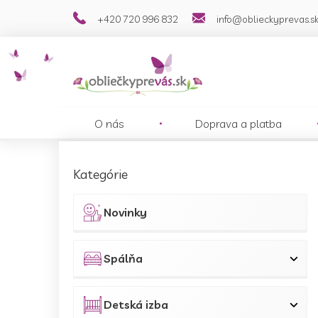
Prejsť
+420 720 996 832
info@oblieckyprevas.s
na
obsah
O nás
Doprava a platba
B
o
Preskočiť
Kategórie
č
kategórie
n
ý
Novinky
p
a
n
Spálňa
e
l
Detská izba