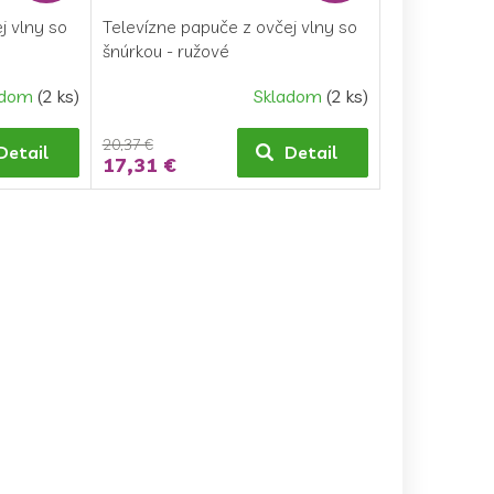
j vlny so
Televízne papuče z ovčej vlny so
šnúrkou - ružové
adom
(2 ks)
Skladom
(2 ks)
20,37 €
Detail
Detail
17,31 €