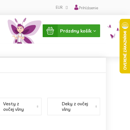
EUR
Prihlásenie
Nákupný
Prázdny košík
košík
Vesty z
Deky z ovčej
ovčej vlny
vlny