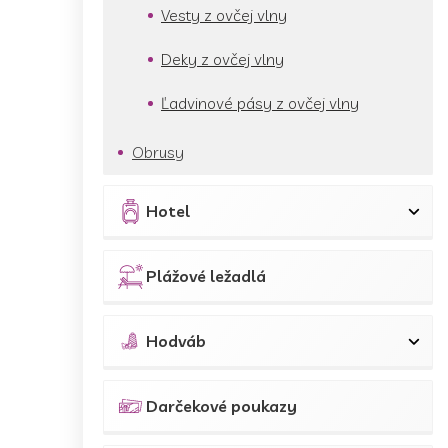
Vesty z ovčej vlny
Deky z ovčej vlny
Ľadvinové pásy z ovčej vlny
Obrusy
Hotel
Plážové ležadlá
Hodváb
Darčekové poukazy