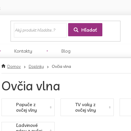
k
Hľadať
Kontakty
Blog
Domov
Doplnky
Ovčia vlna
Ovčia vlna
Papuče z
TV vaky z
ovčej vlny
ovčej vlny
Ľadvinové
pásy z ovčej