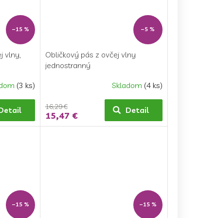
–15 %
–5 %
j vlny,
Obličkový pás z ovčej vlny
jednostranný
adom
(3 ks)
Skladom
(4 ks)
16,29 €
Detail
Detail
15,47 €
–15 %
–15 %