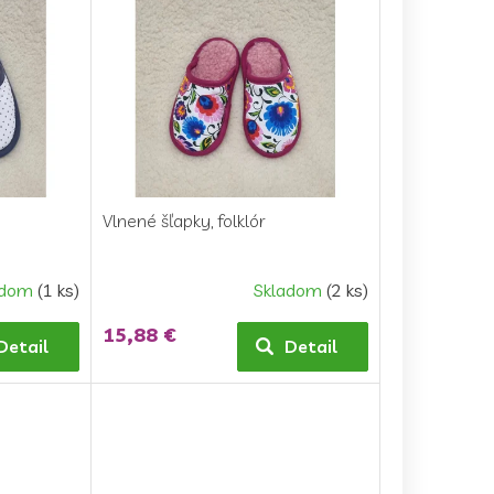
Vlnené šľapky, folklór
adom
(1 ks)
Skladom
(2 ks)
15,88 €
Detail
Detail