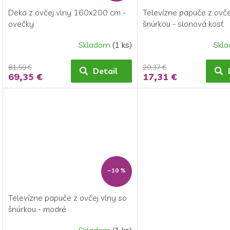
Deka z ovčej vlny 160x200 cm -
Televízne papuče z ovče
ovečky
šnúrkou - slonová kosť
Skladom
(1 ks)
Skl
81,59 €
20,37 €
Detail
69,35 €
17,31 €
–10 %
Televízne papuče z ovčej vlny so
šnúrkou - modré
Skladom
(1 ks)