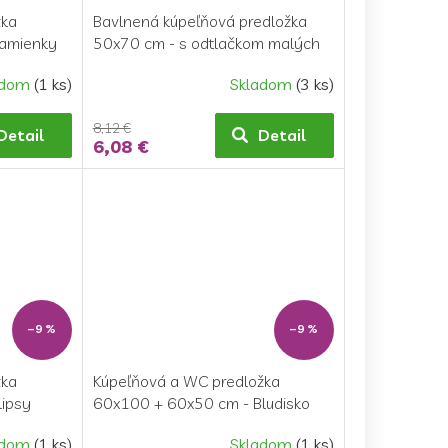
žka
Bavlnená kúpeľňová predložka
Kamienky
50x70 cm - s odtlačkom malých
nôh
adom
(1 ks)
Skladom
(3 ks)
8,12 €
Detail
Detail
6,08 €
–9 %
–9 %
žka
Kúpeľňová a WC predložka
lipsy
60x100 + 60x50 cm - Bludisko
oranžové
adom
(1 ks)
Skladom
(1 ks)