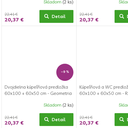
Skladom
(2 ks)
Skl
22,41 €
22,41 €
Detail
20,37 €
20,37 €
–9 %
Dvojdielna kúpeľňová predložka
Kúpeľňová a WC predlo
60x100 + 60x50 cm - Geometria
60x100 + 60x50 cm - Ru
sivá
Skladom
(2 ks)
Skl
Priemerné
hodnotenie
22,41 €
22,41 €
produktu
Detail
20,37 €
20,37 €
je