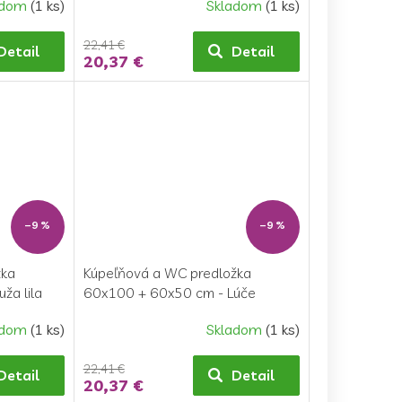
adom
(1 ks)
Skladom
(1 ks)
22,41 €
Detail
Detail
20,37 €
–9 %
–9 %
žka
Kúpeľňová a WC predložka
ža lila
60x100 + 60x50 cm - Lúče
smotanové
adom
(1 ks)
Skladom
(1 ks)
22,41 €
Detail
Detail
20,37 €