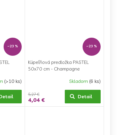
–23 %
–23 %
ASTEL
Kúpeľňová predložka PASTEL
50x70 cm - Champagne
om
(>10 ks)
Skladom
(6 ks)
5,27 €
Detail
Detail
4,04 €