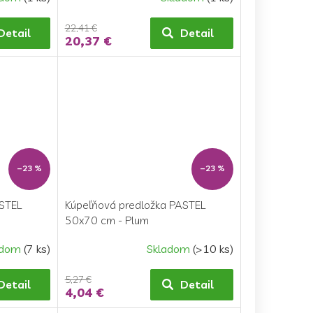
22,41 €
Detail
Detail
20,37 €
–23 %
–23 %
ASTEL
Kúpeľňová predložka PASTEL
50x70 cm - Plum
adom
(7 ks)
Skladom
(>10 ks)
5,27 €
Detail
Detail
4,04 €