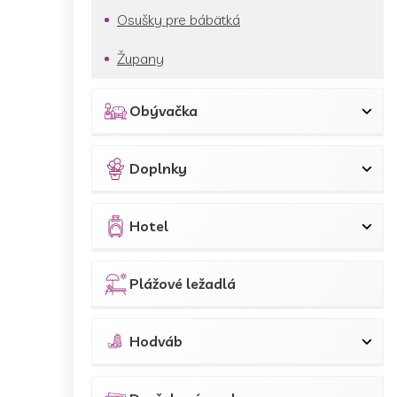
Osušky pre bábätká
Župany
Obývačka
Doplnky
Hotel
Plážové ležadlá
Hodváb