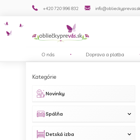
Prejsť
+420 720 996 832
info@oblieckyprevas.s
na
obsah
O nás
Doprava a platba
B
o
Preskočiť
Kategórie
č
kategórie
n
ý
Novinky
p
a
n
Spálňa
e
l
Detská izba