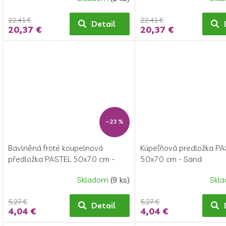
22,41 €
22,41 €
Detail
20,37 €
20,37 €
–23 %
Bavlněná froté koupelnová
Kúpeľňová predložka P
předložka PASTEL 50x70 cm -
50x70 cm - Sand
Steel
Skladom
(9 ks)
Skl
5,27 €
5,27 €
Detail
4,04 €
4,04 €