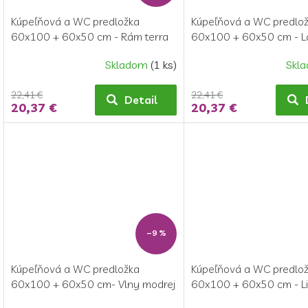
Kúpeľňová a WC predložka
Kúpeľňová a WC predlo
60x100 + 60x50 cm - Rám terra
60x100 + 60x50 cm - L
zlatý
Skladom
(1 ks)
Skl
22,41 €
22,41 €
Detail
20,37 €
20,37 €
–9 %
Kúpeľňová a WC predložka
Kúpeľňová a WC predlo
60x100 + 60x50 cm- Vlny modrej
60x100 + 60x50 cm - Li
vínovej