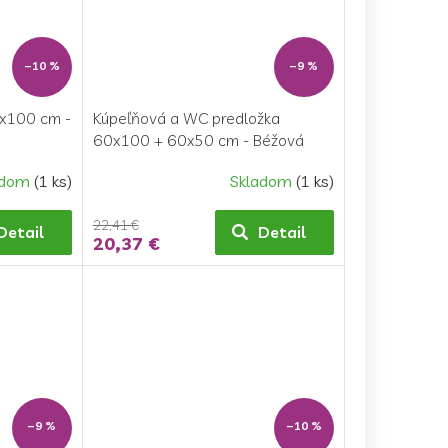
–10 %
–9 %
0x100 cm -
Kúpeľňová a WC predložka
60x100 + 60x50 cm - Béžová
adom
(1 ks)
Skladom
(1 ks)
22,41 €
Detail
Detail
20,37 €
–9 %
–10 %