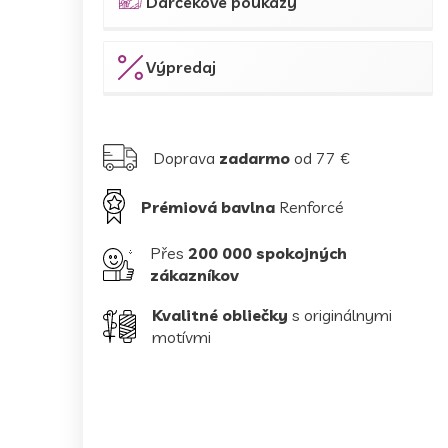
Darčekové poukazy
Výpredaj
Doprava
zadarmo
od 77 €
Prémiová bavlna
Renforcé
Přes
200 000 spokojných
zákazníkov
Kvalitné obliečky
s originálnymi
motívmi