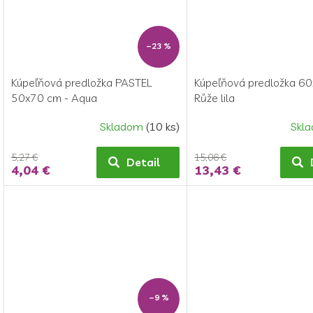
–23 %
Kúpeľňová predložka PASTEL
Kúpeľňová predložka 6
50x70 cm - Aqua
Růže lila
Skladom
(10 ks)
Skl
5,27 €
15,06 €
Detail
4,04 €
13,43 €
–9 %