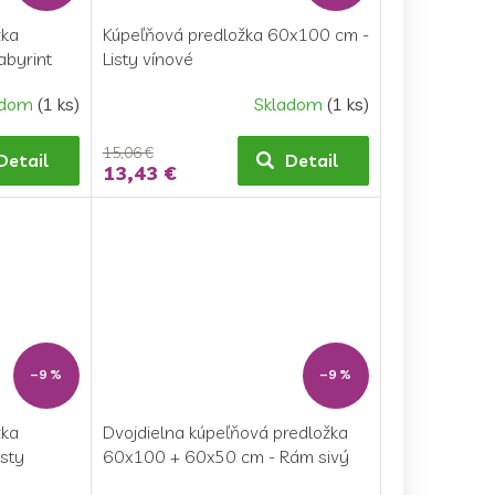
žka
Kúpeľňová predložka 60x100 cm -
abyrint
Listy vínové
adom
(1 ks)
Skladom
(1 ks)
15,06 €
Detail
Detail
13,43 €
–9 %
–9 %
žka
Dvojdielna kúpeľňová predložka
sty
60x100 + 60x50 cm - Rám sivý