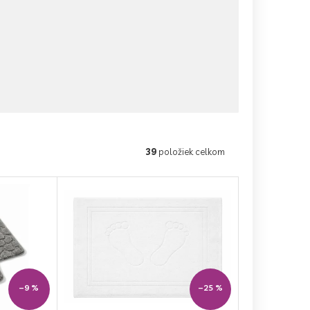
39
položiek celkom
–9 %
–25 %