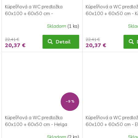
k
u
Kúpeľňová a WC predložka
Kúpeľňová a WC predlo
t
k
60x100 + 60x50 cm -
60x100 + 60x50 cm - 
o
t
Kosoštvorce modré
šedé
v
o
Skladom
(1 ks)
Skl
v
22,41 €
22,41 €
Detail
20,37 €
20,37 €
–9 %
Kúpeľňová a WC predložka
Kúpeľňová a WC predlo
60x100 + 60x50 cm - Helga
60x100 + 60x50 cm - E
hnedá
zelené
Skladom
(2 ks)
Skl