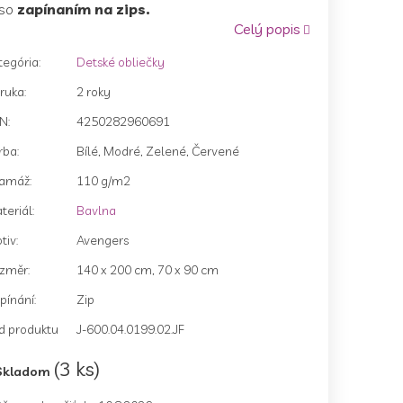
so
zapínaním na zips.
Celý popis
tegória
:
Detské obliečky
zdičiek.
ruka
:
2 roky
AN
:
4250282960691
rba
:
Bílé, Modré, Zelené, Červené
amáž
:
110 g/m2
teriál
:
Bavlna
tiv
:
Avengers
změr
:
140 x 200 cm, 70 x 90 cm
pínání
:
Zip
d produktu
J-600.04.0199.02.JF
(3 ks)
Skladom