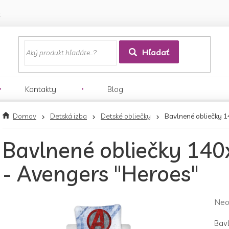
k
Hľadať
Kontakty
Blog
Domov
Detská izba
Detské obliečky
Bavlnené obliečky 1
Bavlnené obliečky 14
- Avengers "Heroes"
Pri
Neo
hod
Bav
pro