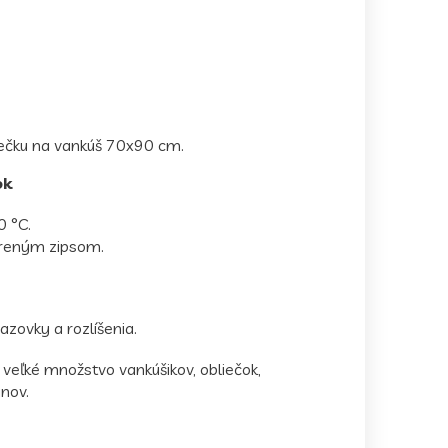
iečku na vankúš 70x90 cm.
ok
0 °C.
oreným zipsom.
azovky a rozlíšenia.
veľké množstvo vankúšikov, obliečok,
nov.