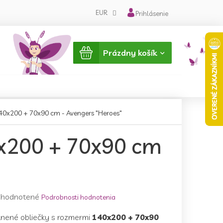
EUR
Prihlásenie
Nákupný
Prázdny košík
košík
40x200 + 70x90 cm - Avengers "Heroes"
0x200 + 70x90 cm
emerné
hodnotené
Podrobnosti hodnotenia
notenie
lnené obliečky s rozmermi
140x200 + 70x90
duktu