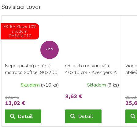
Súvisiaci tovar
EXTRA Zľava 10%
s kódom:
CHRANIC10
–31 %
Nepriepustný chránič
Obliečka na vankúšik
Vian
matraca Softcel 90x200
40x40 cm - Avengers A
obli
cm
team
70×9
Skladem
(>10 ks)
Skladom
(6 ks)
Vian
3,63 €
19,14 €
28,53
13,02 €
25,6
Detail
Detail