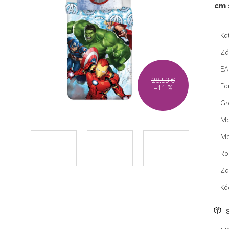
cm
je
0,0
z
Ka
5
hvie
Zá
E
28,53 €
Fa
–11 %
Gr
Ma
Mo
Ro
Za
Kó