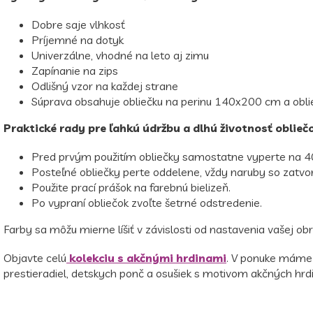
Dobre saje vlhkosť
Príjemné na dotyk
Univerzálne, vhodné na leto aj zimu
Zapínanie na zips
Odlišný vzor na každej strane
Súprava obsahuje obliečku na perinu 140x200 cm a obl
Praktické rady pre ľahkú údržbu a dlhú životnosť oblieč
Pred prvým použitím obliečky samostatne vyperte na 4
Posteľné obliečky perte oddelene, vždy naruby so zatv
Použite prací prášok na farebnú bielizeň.
Po vypraní obliečok zvoľte šetrné odstredenie.
Farby sa môžu mierne líšiť v závislosti od nastavenia vašej obr
Objavte celú
kolekciu s akčnými hrdinami
. V ponuke máme 
prestieradiel, detskych ponč a osušiek s motivom akčných hrdi