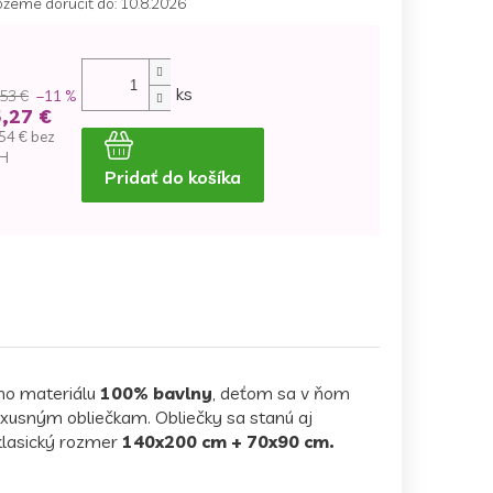
žeme doručiť do:
10.8.2026
ks
53 €
–11 %
,27 €
54 € bez
H
Pridať do košíka
dnotková
na:
ho materiálu
100% bavlny
, deťom sa v ňom
uxusným obliečkam. Obliečky sa stanú aj
 klasický rozmer
140x200 cm + 70x90 cm.