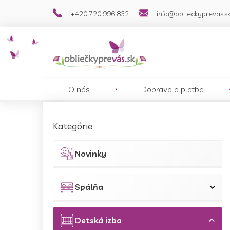
Prejsť
+420 720 996 832
info@oblieckyprevas.s
na
obsah
O nás
Doprava a platba
B
o
Preskočiť
Kategórie
č
kategórie
n
ý
Novinky
p
a
n
Spálňa
e
l
Detská izba