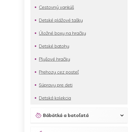
Cestovný vankúš
Detské plážové tašky
Úložné boxy na hračky
Detské batohy
Plyšové hračky
Prehozy cez posteľ
Súpravy pre deti
Detská kolekcia
Bábätká a batoľatá