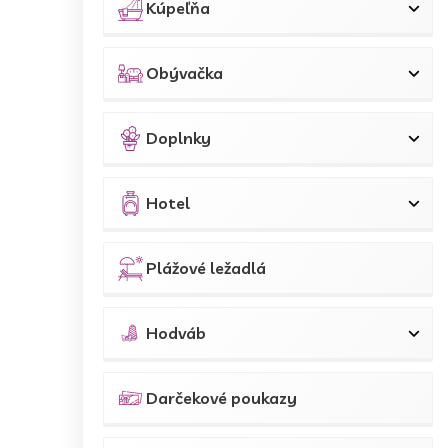
Kúpeľňa
Obývačka
Doplnky
Hotel
Plážové ležadlá
Hodváb
Darčekové poukazy