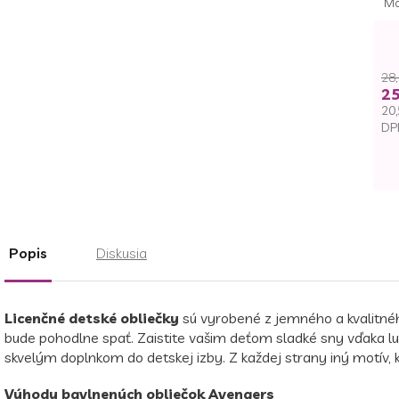
Mô
28,
25
20,
DP
Je
ce
Popis
Diskusia
Licenčné detské obliečky
sú vyrobené z jemného a kvalitné
bude pohodlne spať. Zaistite vašim deťom sladké sny vďaka l
skvelým doplnkom do detskej izby. Z každej strany iný motív,
Výhody bavlnených obliečok Avengers