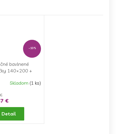
–10 %
očné bavlnené
ečky 140×200 +
0 cm – Avengers
Skladom
(1 ks)
očná Jazda
 €
7 €
Detail