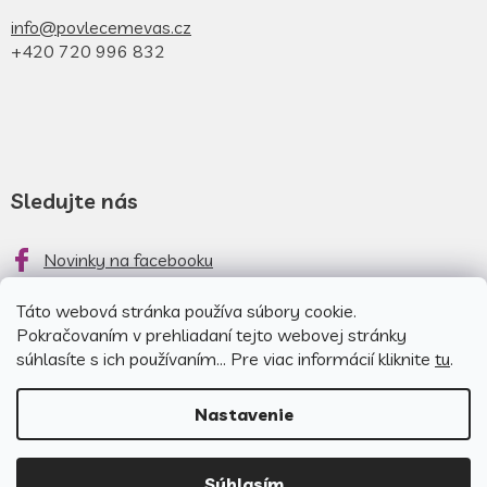
info@povlecemevas.cz
+420 720 996 832
Sledujte nás
Novinky na facebooku
Novinky na instagrame
Táto webová stránka používa súbory cookie.
Pokračovaním v prehliadaní tejto webovej stránky
súhlasíte s ich používaním... Pre viac informácií kliknite
tu
.
Nastavenie
Copyright 2026
Obliečky pre
Nakódoval
EshopGuru
|
Súhlasím