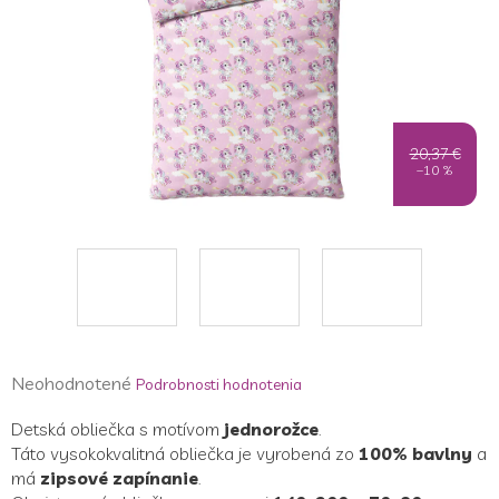
20,37 €
–10 %
Priemerné
Neohodnotené
Podrobnosti hodnotenia
hodnotenie
Detská obliečka s motívom
jednorožce
.
produktu
Táto vysokokvalitná obliečka je vyrobená zo
100% bavlny
a
je
má
zipsové zapínanie
.
0,0