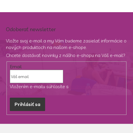
Odoberať newsletter
Vložte svoj e-mail a my Vám budeme zasielať informácie o
nových produktoch na našom e-shope.
Chcete dostávať novinky z nášho e-shopu na Váš e-mail?
Email
Vložením e-mailu súhlasíte s
podmienkami ochrany
osobných údajov
Prihlásiť sa
Z