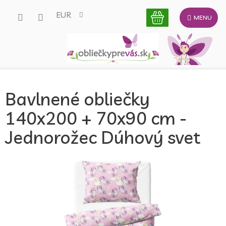
Prejsť
EUR
na
obsah
Bavlnené obliečky
140x200 + 70x90 cm -
Jednorožec Dúhový svet