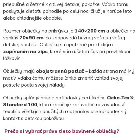
priedušné a šetrné k citlivej detskej pokožke. Vďaka tomu
poskytuje dieťaťu pohodlie po celú noc, či už je horúce leto
alebo chladnejšie obdobie.
Rozmer obliečky na prikrývku je
140×200 cm
a obliečka na
vankúš
70×90 cm
, čo zodpovedá bežnej veľkosti veľkej
detskej postele. Obliečky sú opatrené praktickým
zapínaním na zips
, ktoré vám ušetria čas pri prezliekaní
lôžkovín.
Obliečky majú
obojstrannú potlač
– každá strana má iný
motív, vďaka čomu môžete ľahko zmeniť vzhľad svojej
postele podľa svojej nálady.
Obliečky spĺňajú prísne požiadavky certifikácie
Oeko-Tex®
Standard 100
, ktorá zaručuje zdravotnú nezávadnosť
textílií a všetkých použitých materiálov pre každodenný
kontakt s detskou pokožkou.
Prečo si vybrať práve tieto bavlnené obliečky?