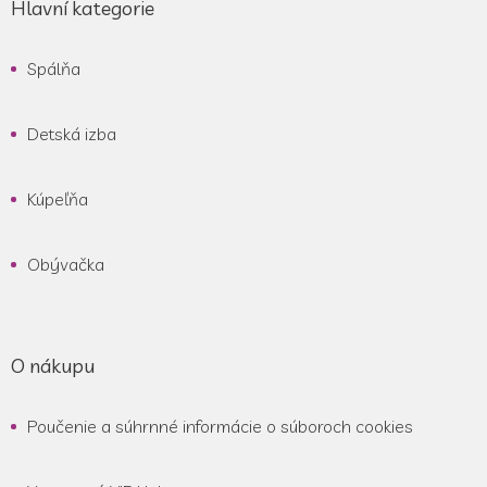
á
Hlavní kategorie
p
ä
Spálňa
t
i
e
Detská izba
Kúpeľňa
Obývačka
O nákupu
Poučenie a súhrnné informácie o súboroch cookies