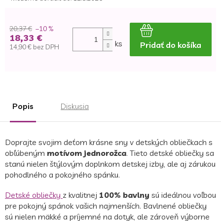
20,37 €
–10 %
18,33 €
ks
Pridať do košíka
14,90 € bez DPH
Jednotková
cena:
Popis
Diskusia
Doprajte svojim deťom krásne sny v detských obliečkach s
obľúbeným
motívom jednorožca
. Tieto detské obliečky sa
stanú nielen štýlovým doplnkom detskej izby, ale aj zárukou
pohodlného a pokojného spánku.
Detské obliečky
z kvalitnej
100% bavlny
sú ideálnou voľbou
pre pokojný spánok vašich najmenších. Bavlnené obliečky
sú nielen mäkké a príjemné na dotyk, ale zároveň výborne