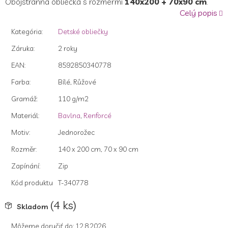
Obojstranná obliečka s rozmermi
140x200 + 70x90 cm
.
z
Celý popis
5
hviezdičiek.
Kategória
:
Detské obliečky
Záruka
:
2 roky
EAN
:
8592850340778
Farba
:
Bílé, Růžové
Gramáž
:
110 g/m2
Materiál
:
Bavlna
,
Renforcé
Motiv
:
Jednorožec
Rozměr
:
140 x 200 cm, 70 x 90 cm
Zapínání
:
Zip
Kód produktu
T-340778
(4 ks)
Skladom
Môžeme doručiť do:
12.8.2026