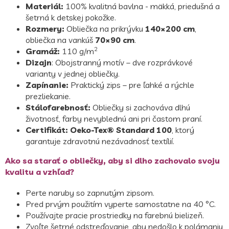
Materiál:
100% kvalitná bavlna - mäkká, priedušná a
šetrná k detskej pokožke.
Rozmery:
Obliečka na prikrývku
140×200 cm
,
obliečka na vankúš
70×90 cm
.
2
Gramáž:
110 g/m
Dizajn
: Obojstranný motív – dve rozprávkové
varianty v jednej obliečky.
Zapínanie:
Praktický zips – pre ľahké a rýchle
prezliekanie.
Stálofarebnosť:
Obliečky si zachováva dlhú
životnosť, farby nevyblednú ani pri častom praní.
Certifikát: Oeko-Tex® Standard 100
, ktorý
garantuje zdravotnú nezávadnosť textílií.
Ako sa starať o obliečky, aby si dlho zachovalo svoju
kvalitu a vzhľad?
Perte naruby so zapnutým zipsom.
Pred prvým použitím vyperte samostatne na 40 °C.
Používajte pracie prostriedky na farebnú bielizeň.
Zvoľte šetrné odstreďovanie, aby nedošlo k polámaniu