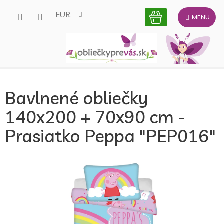
Prejsť
EUR
na
obsah
Bavlnené obliečky
140x200 + 70x90 cm -
Prasiatko Peppa "PEP016"