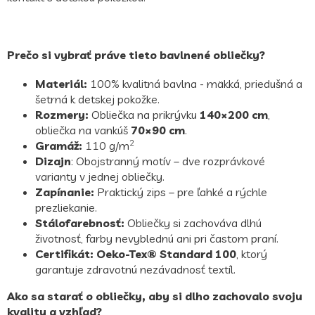
Prečo si vybrať práve tieto bavlnené obliečky?
Materiál:
100% kvalitná bavlna - mäkká, priedušná a
šetrná k detskej pokožke.
Rozmery:
Obliečka na prikrývku
140×200 cm
,
obliečka na vankúš
70×90 cm
.
2
Gramáž:
110 g/m
Dizajn
: Obojstranný motív – dve rozprávkové
varianty v jednej obliečky.
Zapínanie:
Praktický zips – pre ľahké a rýchle
prezliekanie.
Stálofarebnosť:
Obliečky si zachováva dlhú
životnosť, farby nevyblednú ani pri častom praní.
Certifikát: Oeko-Tex® Standard 100
, ktorý
garantuje zdravotnú nezávadnosť textíl.
Ako sa starať o obliečky, aby si dlho zachovalo svoju
kvalitu a vzhľad?