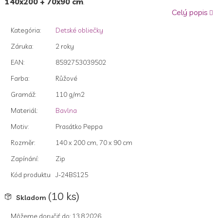
140x200 + 70x90
cm
.
z
Celý popis
5
hviezdičiek.
Kategória
:
Detské obliečky
Záruka
:
2 roky
EAN
:
8592753039502
Farba
:
Růžové
Gramáž
:
110 g/m2
Materiál
:
Bavlna
Motiv
:
Prasátko Peppa
Rozměr
:
140 x 200 cm, 70 x 90 cm
Zapínání
:
Zip
Kód produktu
J-24BS125
(10 ks)
Skladom
Môžeme doručiť do:
13.8.2026