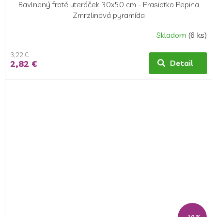
Bavlnený froté uteráček 30x50 cm - Prasiatko Pepina
Zmrzlinová pyramída
Skladom
(6 ks)
3,22 €
2,82 €
Detail
–10 %