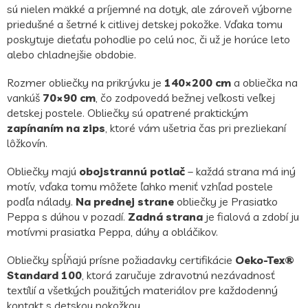
sú nielen mäkké a príjemné na dotyk, ale zároveň výborne
priedušné a šetrné k citlivej detskej pokožke. Vďaka tomu
poskytuje dieťaťu pohodlie po celú noc, či už je horúce leto
alebo chladnejšie obdobie.
Rozmer obliečky na prikrývku je
140×200 cm
a obliečka na
vankúš
70×90 cm
, čo zodpovedá bežnej veľkosti veľkej
detskej postele. Obliečky sú opatrené praktickým
zapínaním na zips
, ktoré vám ušetria čas pri prezliekaní
lôžkovín.
Obliečky majú
obojstrannú potlač
– každá strana má iný
motív, vďaka tomu môžete ľahko meniť vzhľad postele
podľa nálady.
Na prednej strane
obliečky je Prasiatko
Peppa s dúhou v pozadí.
Zadná strana
je fialová a zdobí ju
motívmi prasiatka Peppa, dúhy a obláčikov.
Obliečky spĺňajú prísne požiadavky certifikácie
Oeko-Tex®
Standard 100
, ktorá zaručuje zdravotnú nezávadnosť
textílií a všetkých použitých materiálov pre každodenný
kontakt s detskou pokožkou.