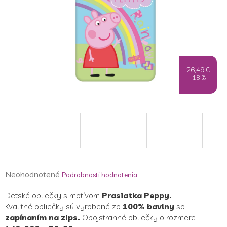
26,49 €
–18 %
Priemerné
Neohodnotené
Podrobnosti hodnotenia
hodnotenie
Detské obliečky s motívom
Prasiatka Peppy.
produktu
Kvalitné obliečky sú vyrobené zo
100% bavlny
so
je
zapínaním na zips.
Obojstranné obliečky o rozmere
0,0