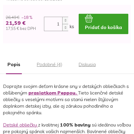
26,49 €
–18 %
21,59 €
ks
Pridať do košíka
17,55 € bez DPH
Jednotková
cena:
Popis
Podobné (4)
Diskusia
Doprajte svojim deťom krásne sny v detských obliečkach s
obľúbeným
prasiatkom Peppou.
Tieto licenčné detské
obliečky s veselými motívmi sa stanú nielen štýlovým
doplnkom detskej izby, ale aj zárukou pohodlného a
pokojného spánku.
Detské obliečky
z kvalitnej
100% bavlny
sú ideálnou voľbou
pre pokojný spánok vašich najmenších. Bavlnené obliečky