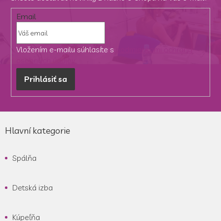
Email
Vložením e-mailu súhlasíte s
podmienkami ochrany
osobných údajov
Prihlásiť sa
Z
á
Hlavní kategorie
p
ä
Spálňa
t
i
e
Detská izba
Kúpeľňa