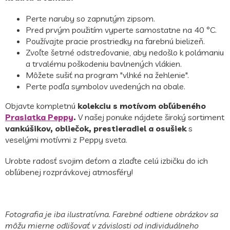
Perte naruby so zapnutým zipsom.
Pred prvým použitím vyperte samostatne na 40 °C.
Používajte pracie prostriedky na farebnú bielizeň.
Zvoľte šetrné odstreďovanie, aby nedošlo k polámaniu
a trvalému poškodeniu bavlnených vlákien.
Môžete sušiť na program "vlhké na žehlenie".
Perte podľa symbolov uvedených na obale.
Objavte kompletnú
kolekciu s motívom obľúbeného
Prasiatka Peppy
.
V našej ponuke nájdete široký sortiment
vankúšikov, obliečok, prestieradiel a osušiek
s
veselými motívmi z Peppy sveta.
Urobte radosť svojim deťom a zlaďte celú izbičku do ich
obľúbenej rozprávkovej atmosféry!
Fotografia je iba ilustratívna. Farebné odtiene obrázkov sa
môžu mierne odlišovať v závislosti od individuálneho