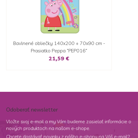
Bavlnené obliečky 140x200 + 70x90 cm -
Prasiatko Peppa "PEP016"
21,59 €
Odoberať newsletter
Vložte svoj e-mail a my Vám budeme zasielať informácie o
nových produktoch na našom e-shope.
Chcete dostávať novinky z nášho e-shopu na Váš e-mail?