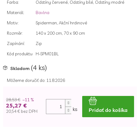
Farba
:
Odstíny červené, Odstíny bílé, Odstíny modré
Materiál
:
Bavlna
Motiv
:
Spiderman, Akční hrdinové
Rozměr
:
140 x 200 cm, 70 x 90 cm
Zapínání
:
Zip
Kód produktu
H-SPM01BL
(4 ks)
Skladom
Môžeme doručiť do:
11.8.2026
28,53 €
–11 %
25,27 €
ks
Pridať do košíka
20,54 € bez DPH
Jednotková
cena: