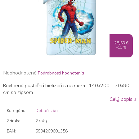
28,53 €
–11 %
Priemerné
Neohodnotené
Podrobnosti hodnotenia
hodnotenie
Bavlnená posteľná bielizeň s rozmermi 140x200 + 70x90
produktu
cm so zipsom.
je
Celý popis
0,0
z
Kategória
:
Detská izba
5
hviezdičiek.
Záruka
:
2 roky
EAN
:
5904209601356