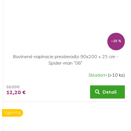
–25 %
Bavlnené napínacie prestieradlo 90x200 + 25 cm -
Spider-man "06"
Skladom
(>10 ks)
16,29 €
12,20 €
Detail
Výpredaj