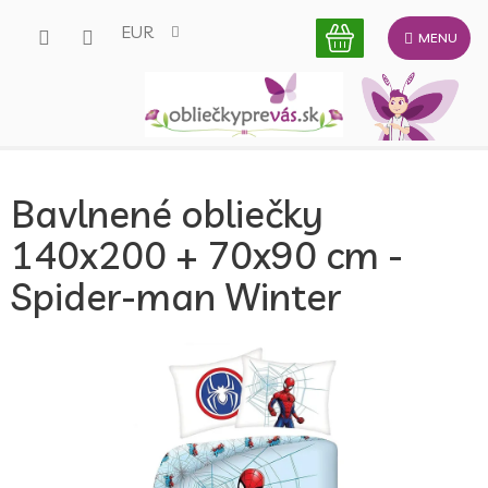
Prejsť
EUR
na
obsah
Bavlnené obliečky
140x200 + 70x90 cm -
Spider-man Winter