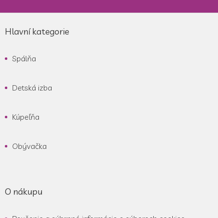
Z
á
Hlavní kategorie
p
ä
Spálňa
t
i
e
Detská izba
Kúpeľňa
Obývačka
O nákupu