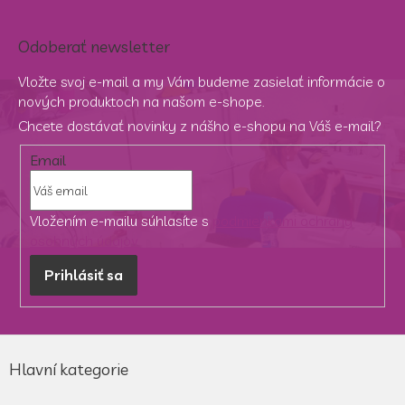
Odoberať newsletter
Vložte svoj e-mail a my Vám budeme zasielať informácie o
nových produktoch na našom e-shope.
Chcete dostávať novinky z nášho e-shopu na Váš e-mail?
Email
Vložením e-mailu súhlasíte s
podmienkami ochrany
osobných údajov
Prihlásiť sa
Z
á
Hlavní kategorie
p
ä