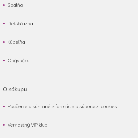
Spálňa
t
i
e
Detská izba
Kúpeľňa
Obývačka
O nákupu
Poučenie a súhrnné informácie o súboroch cookies
Vernostný VIP klub