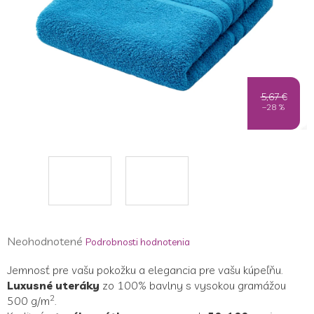
5,67 €
–28 %
Priemerné
Neohodnotené
Podrobnosti hodnotenia
hodnotenie
Jemnosť pre vašu pokožku a elegancia pre vašu kúpeľňu.
produktu
Luxusné uteráky
zo 100% bavlny s vysokou gramážou
je
2
500 g/
m
.
0,0