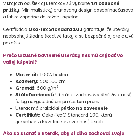
V krajoch osušiek aj uterákov sú vytkané
tri ozdobné
prúžky
. Minimalistický pruhovaný design pôsobí nadčasovo
a ľahko zapadne do každej kúpeľne.
Certifikácia
Öko-Tex Standard 100
garantuje, že uteráky
neobsahujú žiadne škodlivé látky a sú bezpečné aj pre citlivú
pokožku.
Prečo luxusné bavlnené uteráky nesmú chýbať vo
vašej kúpeľni?
Materiál:
100% bavlna
Rozmery:
50x100 cm
2
Gramáž:
500
g/m
Stálofarebnosť:
Uterák si zachováva dlhú životnosť,
farby nevyblednú ani pri častom praní.
Uterák má praktické
pútko na zavesenie
.
Certifikát:
Oeko-Tex® Standard 100, ktorý
garantuje zdravotnú nezávadnosť textílií.
Ako sa starať o uterák, aby si dlho zachoval svoju