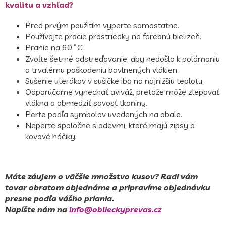
kvalitu a vzhľad?
Pred prvým použitím vyperte samostatne.
Používajte pracie prostriedky na farebnú bielizeň.
Pranie na 60˚C.
Zvoľte šetrné odstreďovanie, aby nedošlo k polámaniu
a trvalému poškodeniu bavlnených vlákien.
Sušenie uterákov v sušičke iba na najnižšiu teplotu.
Odporúčame vynechať aviváž, pretože môže zlepovať
vlákna a obmedziť savosť tkaniny.
Perte podľa symbolov uvedených na obale.
Neperte spoločne s odevmi, ktoré majú zipsy a
kovové háčiky.
Máte záujem o väčšie množstvo kusov? Radi vám
tovar obratom objednáme a pripravíme objednávku
presne podľa vášho priania.
Napíšte nám na
info@oblieckyprevas.cz