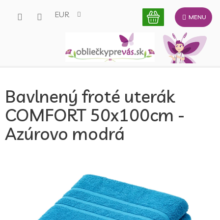
Prejsť
EUR
na
obsah
Bavlnený froté uterák
COMFORT 50x100cm -
Azúrovo modrá