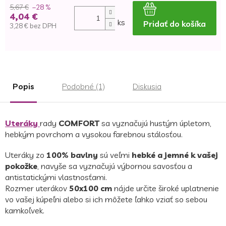
5,67 €
–28 %
4,04 €
ks
Pridať do košíka
3,28 € bez DPH
Jednotková
cena:
Popis
Podobné (1)
Diskusia
Uteráky
rady
COMFORT
sa vyznačujú hustým úpletom,
hebkým povrchom a vysokou farebnou stálosťou.
Uteráky zo
100% bavlny
sú veľmi
hebké a jemné k vašej
pokožke
, navyše sa vyznačujú výbornou savosťou a
antistatickými vlastnosťami.
Rozmer uterákov
50x100 cm
nájde určite široké uplatnenie
vo vašej kúpeľni alebo si ich môžete ľahko vziať so sebou
kamkoľvek.