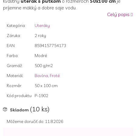
Kvalitný
uterák s pútkom
o rozmeroch
50x100 cm
je
z
príjemne mäkký a dobre saje vodu.
5
Celý popis
hviezdičiek.
Kategória
:
Uteráky
Záruka
:
2 roky
EAN
:
8594157754173
Farba
:
Modré
Gramáž
:
500 g/m2
Materiál
:
Bavlna
,
Froté
Rozměr
:
50 x 100 cm
Kód produktu
P-1902
(10 ks)
Skladom
Môžeme doručiť do:
11.8.2026