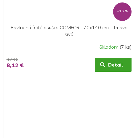
–16 %
Bavlnená froté osuška COMFORT 70x140 cm - Tmavo
sivá
Skladom
(7 ks)
9,76 €
8,12 €
Detail