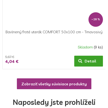
–28 %
Bavlnený froté uterák COMFORT 50x100 cm - Tmavosivý
Skladom
(9 ks)
5,67 €
4,04 €
Detail
Zobraziť všetky súvisiace produkty
Naposledy jste prohlíželi