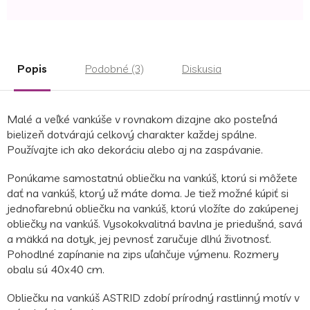
cena:
Popis
Podobné (3)
Diskusia
Malé a veľké vankúše v rovnakom dizajne ako posteľná
bielizeň dotvárajú celkový charakter každej spálne.
Používajte ich ako dekoráciu alebo aj na zaspávanie.
Ponúkame samostatnú obliečku na vankúš, ktorú si môžete
dať na vankúš, ktorý už máte doma. Je tiež možné kúpiť si
jednofarebnú obliečku na vankúš, ktorú vložíte do zakúpenej
obliečky na vankúš. Vysokokvalitná bavlna je priedušná, savá
a mäkká na dotyk, jej pevnosť zaručuje dlhú životnosť.
Pohodlné zapínanie na zips uľahčuje výmenu. Rozmery
obalu sú 40x40 cm.
Obliečku na vankúš ASTRID zdobí prírodný rastlinný motív v