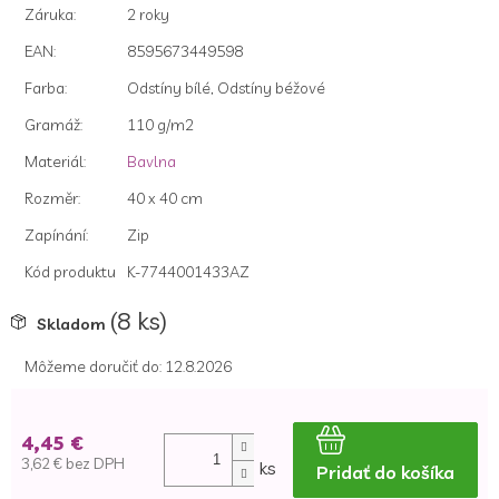
hviezdičiek.
Záruka
:
2 roky
EAN
:
8595673449598
Farba
:
Odstíny bílé, Odstíny béžové
Gramáž
:
110 g/m2
Materiál
:
Bavlna
Rozměr
:
40 x 40 cm
Zapínání
:
Zip
Kód produktu
K-7744001433AZ
(8 ks)
Skladom
Môžeme doručiť do:
12.8.2026
4,45 €
3,62 € bez DPH
ks
Pridať do košíka
Jednotková