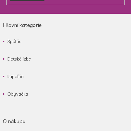
Z
á
Hlavní kategorie
p
ä
Spálňa
t
i
e
Detská izba
Kúpeľňa
Obývačka
O nákupu