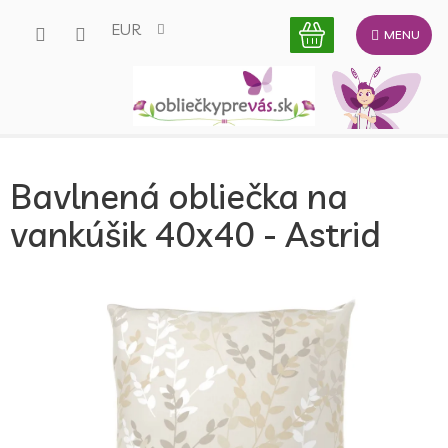
Prejsť
EUR
na
obsah
Bavlnená obliečka na
vankúšik 40x40 - Astrid