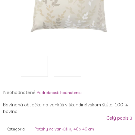
Priemerné
Neohodnotené
Podrobnosti hodnotenia
hodnotenie
Bavlnená obliečka na vankúš v škandinávskom štýle. 100 %
produktu
bavlna.
je
Celý popis
0,0
z
Kategória
:
Poťahy na vankúšiky 40 x 40 cm
5