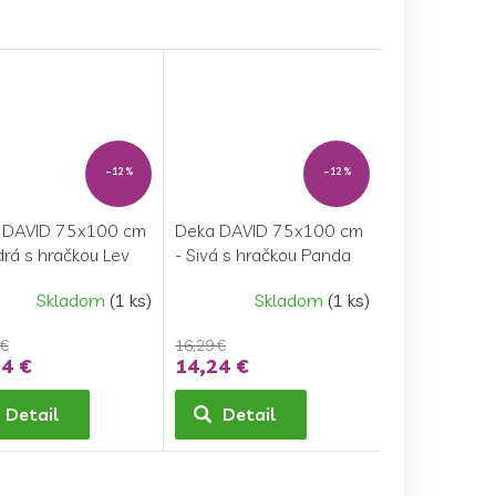
–12 %
–12 %
 DAVID 75x100 cm
Deka DAVID 75x100 cm
rá s hračkou Lev
- Sivá s hračkou Panda
Skladom
(1 ks)
Skladom
(1 ks)
 €
16,29 €
4 €
14,24 €
Detail
Detail