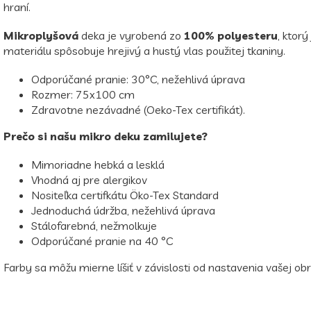
hraní.
Mikroplyšová
deka je vyrobená zo
100% polyesteru
, ktor
materiálu spôsobuje hrejivý a hustý vlas použitej tkaniny.
Odporúčané pranie: 30°C, nežehlivá úprava
Rozmer: 75x100 cm
Zdravotne nezávadné (Oeko-Tex certifikát).
Prečo si našu mikro deku zamilujete?
Mimoriadne hebká a lesklá
Vhodná aj pre alergikov
Nositeľka certifkátu Öko-Tex Standard
Jednoduchá údržba, nežehlivá úprava
Stálofarebná, nežmolkuje
Odporúčané pranie na 40 °C
Farby sa môžu mierne líšiť v závislosti od nastavenia vašej obr