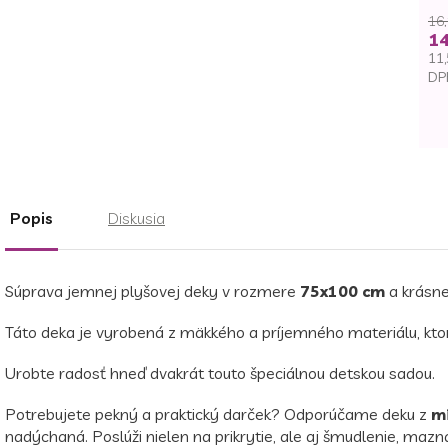
16,
14
11,
DP
Je
ce
Popis
Diskusia
Súprava jemnej plyšovej deky v rozmere
75x100 cm
a krásn
Táto deka je vyrobená z mäkkého a príjemného materiálu, ktor
Urobte radosť hneď dvakrát touto špeciálnou detskou sadou.
Potrebujete pekný a praktický darček? Odporúčame deku z
mi
nadýchaná. Poslúži nielen na prikrytie, ale aj šmudlenie, mazn