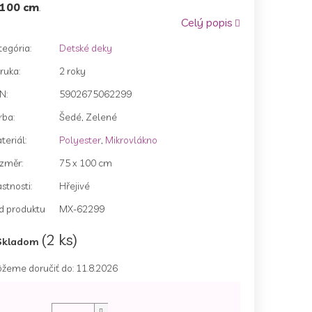
100 cm
.
Celý popis
tegória
:
Detské deky
zdičiek.
ruka
:
2 roky
AN
:
5902675062299
rba
:
Šedé, Zelené
teriál
:
Polyester
,
Mikrovlákno
změr
:
75 x 100 cm
astnosti
:
Hřejivé
d produktu
MX-62299
(2 ks)
Skladom
žeme doručiť do:
11.8.2026