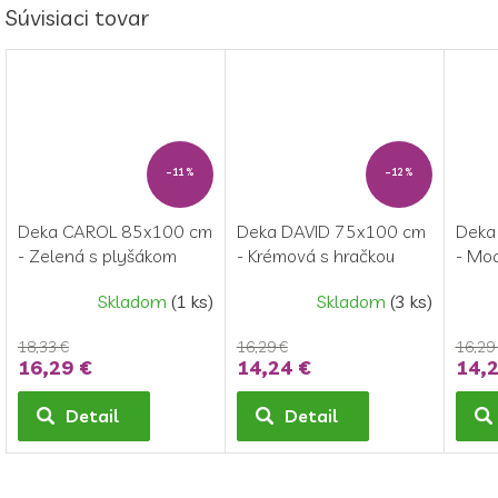
Súvisiaci tovar
–11 %
–12 %
Deka CAROL 85x100 cm
Deka DAVID 75x100 cm
Deka
- Zelená s plyšákom
- Krémová s hračkou
- Mod
Panda
Ovce
Skladom
(1 ks)
Skladom
(3 ks)
18,33 €
16,29 €
16,29
16,29 €
14,24 €
14,2
Detail
Detail