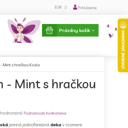
EUR
Prihlásenie
Nákupný
Prázdny košík
košík
 Mint s hračkou Koala
- Mint s hračkou
emerné
hodnotené
Podrobnosti hodnotenia
notenie
ská
jemná jednofarebná
deka
v rozmere
duktu