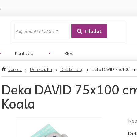
k
Hľadať
Kontakty
Blog
Domov
Detská izba
Detské deky
Deka DAVID 75x100 cm -
Deka DAVID 75x100 cm 
Koala
Pri
Neo
hod
Det
pro