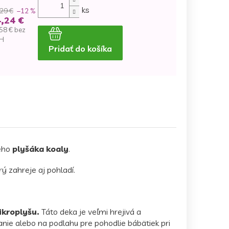
ks
29 €
–12 %
,24 €
58 € bez
H
Pridať do košíka
dnotková
na:
eho
plyšáka koaly
.
ý zahreje aj pohladí.
kroplyšu.
Táto deka je veľmi hrejivá a
anie alebo na podlahu pre pohodlie bábätiek pri