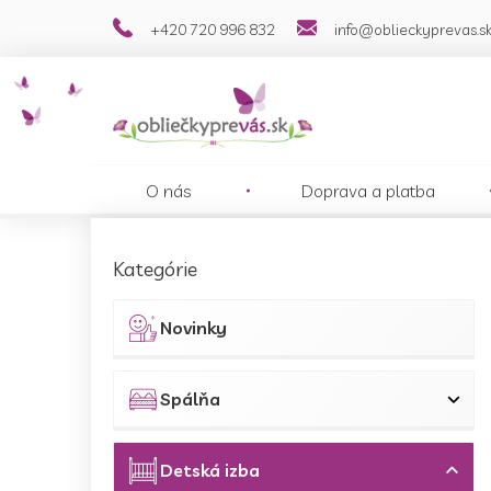
Prejsť
+420 720 996 832
info@oblieckyprevas.s
na
obsah
O nás
Doprava a platba
B
o
Preskočiť
Kategórie
č
kategórie
n
ý
Novinky
p
a
n
Spálňa
e
l
Detská izba