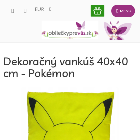
Prejsť
EUR
na
obsah
Dekoračný vankúš 40x40
cm - Pokémon