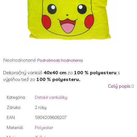
Priemerné
Neohodnotené
Podrobnosti hodnotenia
hodnotenie
Dekoračný vankúš
40x40 cm
zo
100 % polyesteru
s
produktu
výplňou tiež zo
100 % polyesteru.
je
Celý popis
0,0
z
Kategória
:
Detské vankúšiky
5
hviezdičiek.
Záruka
:
2 roky
EAN
:
5904209606207
Materiál
:
Polyester