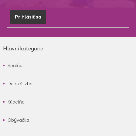
osobných údajov
Prihlásiť sa
Z
á
Hlavní kategorie
p
ä
Spálňa
t
i
e
Detská izba
Kúpeľňa
Obývačka