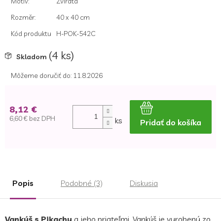
Motiv
:
Zvířata
Rozměr
:
40 x 40 cm
Kód produktu
H-POK-542C
(4 ks)
Skladom
Môžeme doručiť do:
11.8.2026
8,12 €
6,60 € bez DPH
ks
Pridať do košíka
Jednotková
cena:
Popis
Podobné (3)
Diskusia
Vankúš s Pikachu
a jeho priateľmi. Vankúš je vyrobený zo