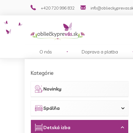
Prejsť
+420 720 996 832
info@oblieckyprevas.s
na
obsah
O nás
Doprava a platba
B
o
Preskočiť
Kategórie
č
kategórie
n
ý
Novinky
p
a
n
Spálňa
e
l
Detská izba