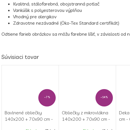
Kvalitná, stálofarebná, obojstranná potlač
Vankúšik s polyesterovou výplňou
Vhodný pre alergikov
Zdravotne nezávadné (Öko-Tex Standard certifikát)
Odtiene farieb obrázkov sa môžu farebne líšiť, v závislosti od
Súvisiaci tovar
–7 %
–14 %
Bavlnené obliečky
Obliečky z mikrovlákna
Deka
140x200 + 70x90 cm -
140x200 + 70x90 cm -
cm -
Gabby's Dollhouse 02
Gabby's Dollhouse
"Musi