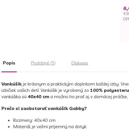
6,
4,9
DP
Je
ce
Popis
Podobné (5)
Diskusia
Vankúšik
je krásnym a praktickým doplnkom každej izby. Vn
izbičiek vašich detí. Vankúšik je vyrobený zo
100% polyesteru
vankúšika sú
40x40 cm
a možno ho prať aj v domácej práčke,
Prečo si zaobstarať vankúšik Gabby?
Rozmery: 40x40 cm
Materiál je veľmi príjemný na dotyk