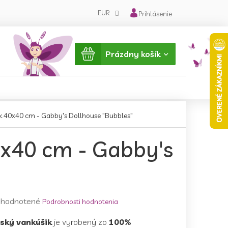
EUR
Prihlásenie
Nákupný
Prázdny košík
košík
k 40x40 cm - Gabby's Dollhouse "Bubbles"
0x40 cm - Gabby's
emerné
hodnotené
Podrobnosti hodnotenia
notenie
ský vankúšik
je vyrobený zo
100%
duktu