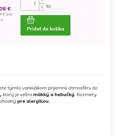
ks
08 €
4 € bez
H
Pridať do košíka
dnotková
na:
este týmto vankúšikom príjemnú atmosféru do
,
ktorý je veľmi
mäkký a hebučký
. Rozmery
 vhodný
pre alergikov.