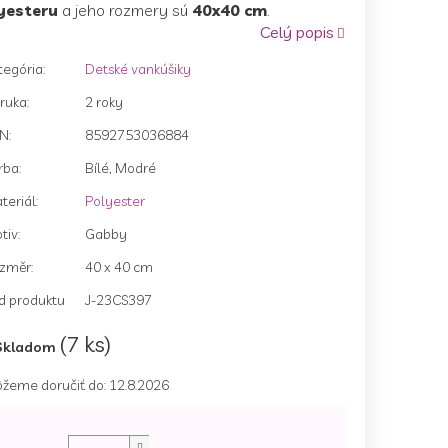
yesteru
a jeho rozmery sú
40x40 cm
.
Celý popis
tegória
:
Detské vankúšiky
zdičiek.
ruka
:
2 roky
AN
:
8592753036884
rba
:
Bílé, Modré
teriál
:
Polyester
tiv
:
Gabby
změr
:
40 x 40 cm
d produktu
J-23CS397
(7 ks)
Skladom
žeme doručiť do:
12.8.2026