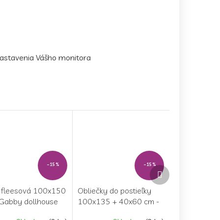
 nastavenia Vášho monitora
–15 %
–15 %
Ďalší
produkt
 fleesová 100x150
Obliečky do postieľky
 Gabby dollhouse
100x135 + 40x60 cm -
c"
Lilo and Stitch "White