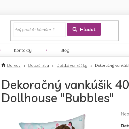
k
Hľadať
Kontakty
Blog
Domov
Detská izba
Detské vankúšiky
Dekoračný vankúši
Dekoračný vankúšik 4
Dollhouse "Bubbles"
Pri
Neo
hod
Det
pro