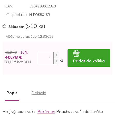
hviezdičiek.
EAN
:
5904209612383
Kód produktu
H-POK801SB
(>10 ks)
Skladom
Môžeme doručiť do:
12.8.2026
48,94 €
–16 %
40,78 €
ks
Pridať do košíka
33,15 € bez DPH
Jednotková
cena:
Popis
Diskusia
Hrejivý spací vak s
Pokémon
Pikachu si vaše deti určite