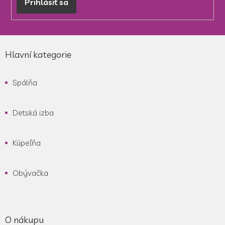
Prihlásiť sa
Z
á
Hlavní kategorie
p
ä
Spálňa
t
i
e
Detská izba
Kúpeľňa
Obývačka
O nákupu