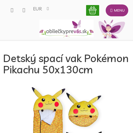
Prejsť
EUR
na
obsah
Detský spací vak Pokémon
Pikachu 50x130cm