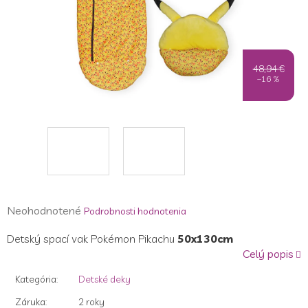
48,94 €
–16 %
Priemerné
Neohodnotené
Podrobnosti hodnotenia
hodnotenie
Detský spací vak Pokémon Pikachu
50x130cm
produktu
Celý popis
je
0,0
Kategória
:
Detské deky
z
5
Záruka
:
2 roky