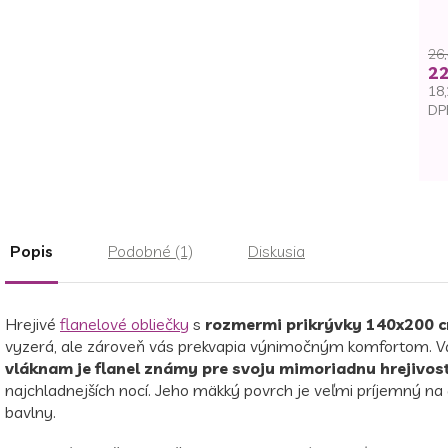
26,
22
18,
DP
Je
ce
Popis
Podobné (1)
Diskusia
Hrejivé
flanelové obliečky
s
rozmermi prikrývky 140x200 
vyzerá, ale zároveň vás prekvapia výnimočným komfortom. V
vláknam je flanel známy pre svoju mimoriadnu hrejivosť
najchladnejších nocí. Jeho mäkký povrch je veľmi príjemný na d
bavlny.