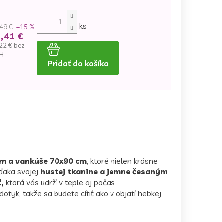
ks
49 €
–15 %
,41 €
22 € bez
H
Pridať do košíka
dnotková
na:
cm a vankúše 70x90 cm
, ktoré nielen krásne
ďaka svojej
hustej tkanine a jemne česaným
,
ktorá vás udrží v teple aj počas
otyk, takže sa budete cítiť ako v objatí hebkej