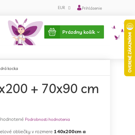
EUR
Prihlásenie
Nákupný
Prázdny košík
košík
drá kocka
0x200 + 70x90 cm
emerné
hodnotené
Podrobnosti hodnotenia
notenie
nelové obliečky v rozmere
140x200cm a
duktu