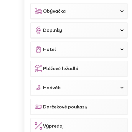
Obývačka
Doplnky
Hotel
Plážové ležadlá
Hodváb
Darčekové poukazy
Výpredaj