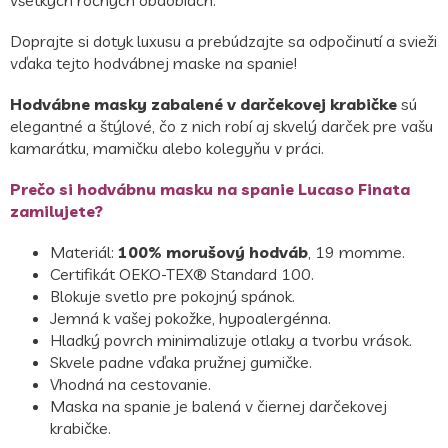
Doprajte si dotyk luxusu a prebúdzajte sa odpočinutí a svieži
vďaka tejto hodvábnej maske na spanie!
Hodvábne masky zabalené v darčekovej krabičke
sú
elegantné a štýlové, čo z nich robí aj skvelý darček pre vašu
kamarátku, mamičku alebo kolegyňu v práci.
Prečo si hodvábnu masku na spanie Lucaso Finata
zamilujete?
Materiál:
100% morušový hodváb
, 19 momme.
Certifikát OEKO-TEX® Standard 100.
Blokuje svetlo pre pokojný spánok.
Jemná k vašej pokožke, hypoalergénna.
Hladký povrch minimalizuje otlaky a tvorbu vrások.
Skvele padne vďaka pružnej gumičke.
Vhodná na cestovanie.
Maska na spanie je balená v čiernej darčekovej
krabičke.