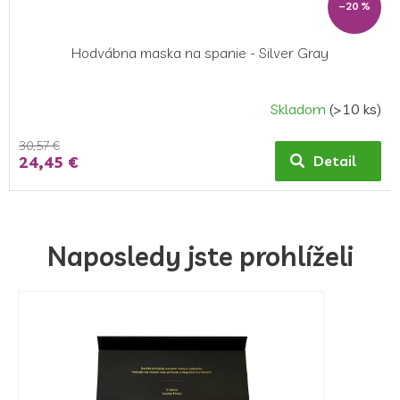
–20 %
Hodvábna maska ​​na spanie - Silver Gray
Skladom
(>10 ks)
30,57 €
24,45 €
Detail
Naposledy jste prohlíželi