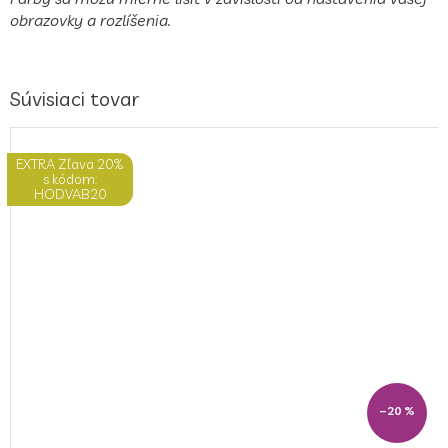
obrazovky a rozlíšenia.
Súvisiaci tovar
EXTRA Zľava 20%
s kódom:
HODVAB20
–20 %