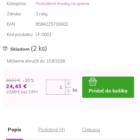
Kategória
:
Hodvábné masky ​​na spanie
Záruka
:
2 roky
EAN
:
8594225700002
Kód produktu
LF-0001
(2 ks)
Skladom
Môžeme doručiť do:
10.8.2026
30,57 €
–20 %
24,45 €
ks
Pridať do košíka
19,88 € bez DPH
Jednotková
cena:
Popis
Podobné (4)
Diskusia