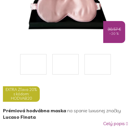
30,57 €
–20 %
EXTRA Zľava 20%
s kódom:
HODVAB20
Prémiová hodvábna maska
​​na spanie luxusnej značky
Lucaso Finata
.
Celý popis