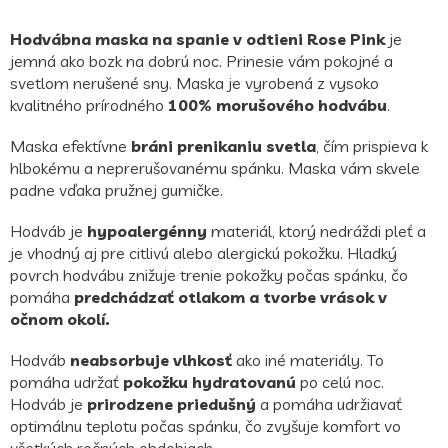
Hodvábna maska ​​na spanie v odtieni Rose Pink
je
jemná ako bozk na dobrú noc. Prinesie vám pokojné a
svetlom nerušené sny. Maska je vyrobená z vysoko
kvalitného prírodného
100% morušového hodvábu
.
Maska efektívne
bráni prenikaniu svetla
, čím prispieva k
hlbokému a neprerušovanému spánku. Maska vám skvele
padne vďaka pružnej gumičke.
Hodváb je
hypoalergénny
materiál, ktorý nedráždi pleť a
je vhodný aj pre citlivú alebo alergickú pokožku. Hladký
povrch hodvábu znižuje trenie pokožky počas spánku, čo
pomáha
predchádzať otlakom a tvorbe vrások v
očnom okolí.
Hodváb
neabsorbuje vlhkosť
ako iné materiály. To
pomáha udržať
pokožku hydratovanú
po celú noc.
Hodváb je
prirodzene priedušný
a pomáha udržiavať
optimálnu teplotu počas spánku, čo zvyšuje komfort vo
všetkých ročných obdobiach.