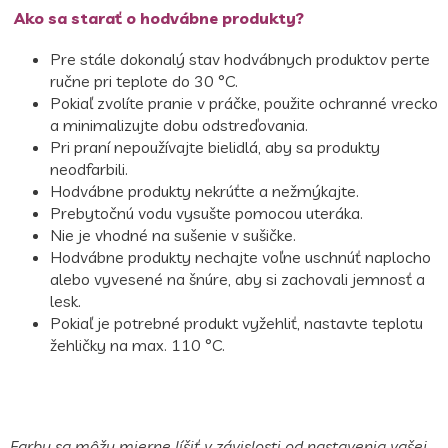
Ako sa starať o hodvábne produkty?
Pre stále dokonalý stav hodvábnych produktov perte
ručne pri teplote do 30 °C.
Pokiaľ zvolíte pranie v práčke, použite ochranné vrecko
a minimalizujte dobu odstreďovania.
Pri praní nepoužívajte bielidlá, aby sa produkty
neodfarbili.
Hodvábne produkty nekrúťte a nežmýkajte.
Prebytočnú vodu vysušte pomocou uteráka.
Nie je vhodné na sušenie v sušičke.
Hodvábne produkty nechajte voľne uschnúť naplocho
alebo vyvesené na šnúre, aby si zachovali jemnosť a
lesk.
Pokiaľ je potrebné produkt vyžehliť, nastavte teplotu
žehličky na max. 110 °C.
Farby sa môžu mierne líšiť v závislosti od nastavenia vašej