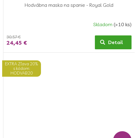
Hodvábna maska ​​na spanie - Royal Gold
Skladom
(>10 ks)
30,57 €
24,45 €
Detail
EXTRA Zľava 20%
s kódom:
HODVAB20