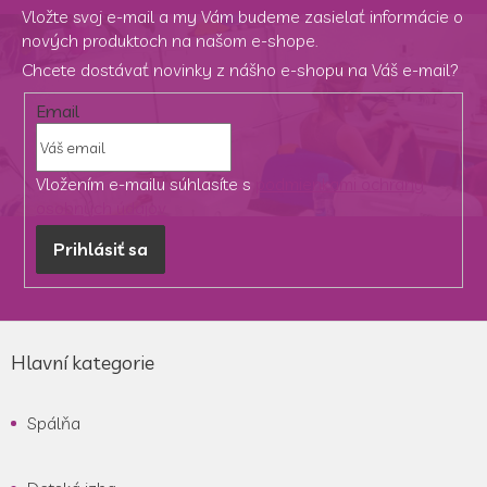
Vložte svoj e-mail a my Vám budeme zasielať informácie o
nových produktoch na našom e-shope.
Chcete dostávať novinky z nášho e-shopu na Váš e-mail?
Email
Vložením e-mailu súhlasíte s
podmienkami ochrany
osobných údajov
Prihlásiť sa
Z
á
Hlavní kategorie
p
ä
Spálňa
t
i
e