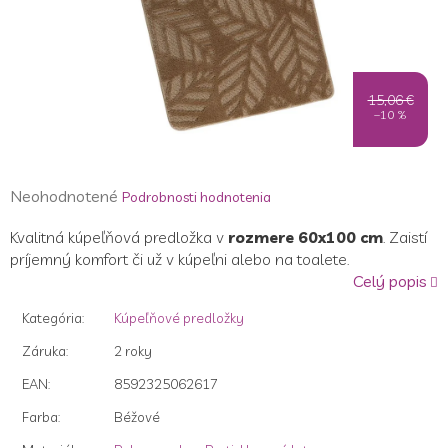
15,06 €
–10 %
Priemerné
Neohodnotené
Podrobnosti hodnotenia
hodnotenie
Kvalitná kúpeľňová predložka v
rozmere 60x100 cm
. Zaistí
produktu
príjemný komfort či už v kúpeľni alebo na toalete.
je
Celý popis
0,0
z
Kategória
:
Kúpeľňové predložky
5
hviezdičiek.
Záruka
:
2 roky
EAN
:
8592325062617
Farba
:
Béžové