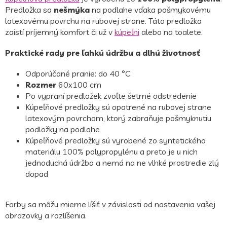
Predložka sa
nešmýka
na podlahe vďaka pošmykovému
latexovému povrchu na rubovej strane. Táto predložka
zaistí príjemný komfort či už v
kúpeľni
alebo na toalete.
Praktické rady pre ľahkú údržbu a dlhú životnosť
Odporúčané pranie: do 40 °C
Rozmer
60x100 cm
Po vypraní predložek zvoľte šetrné odstredenie
Kúpeľňové predložky sú opatrené na rubovej strane
latexovým povrchom, ktorý zabraňuje pošmyknutiu
podložky na podlahe
Kúpeľňové predložky sú vyrobené zo syntetického
materiálu 100% polypropylénu a preto je u nich
jednoduchá údržba a nemá na ne vlhké prostredie zlý
dopad
Farby sa môžu mierne líšiť v závislosti od nastavenia vašej
obrazovky a rozlíšenia.