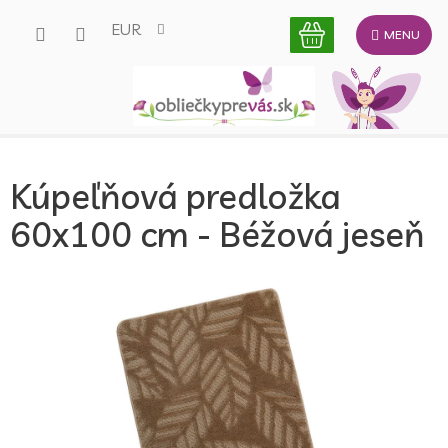
Prejsť
EUR
na
obsah
Kúpeľňová predložka
60x100 cm - Béžová jeseň