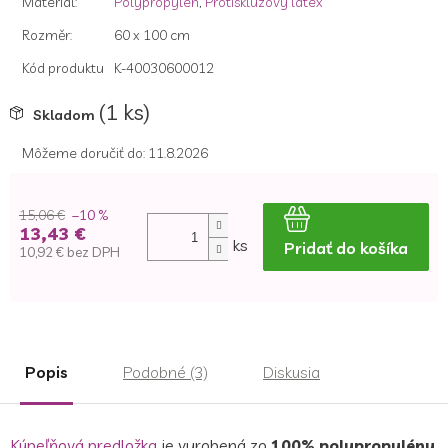
Materiál
:
Polypropylen
,
Protiskluzový latex
Rozměr
:
60 x 100 cm
Kód produktu
K-40030600012
(1 ks)
Skladom
Môžeme doručiť do:
11.8.2026
15,06 €
–10 %
13,43 €
ks
Pridať do košíka
10,92 € bez DPH
Jednotková
cena:
Popis
Podobné (3)
Diskusia
Kúpeľňová predložka
je vyrobená zo
100% polypropylénu
.