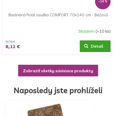
–16 %
Bavlnená froté osuška COMFORT 70x140 cm - Béžová
Skladom
(>10 ks)
9,76 €
8,12 €
Detail
Zobraziť všetky súvisiace produkty
Naposledy jste prohlíželi