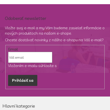
Odoberať newsletter
Vložte svoj e-mail a my Vám budeme zasielať informácie o
nových produktoch na našom e-shope.
Chcete dostávať novinky z nášho e-shopu na Váš e-mail?
Email
Vložením e-mailu súhlasíte s
podmienkami ochrany
osobných údajov
Prihlásiť sa
Z
á
Hlavní kategorie
p