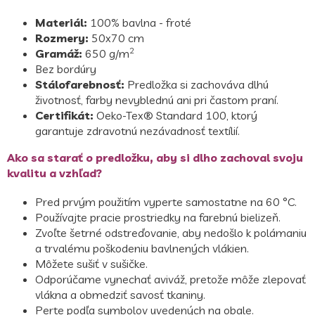
Materiál:
100% bavlna - froté
Rozmery:
50x70 cm
2
Gramáž:
650 g/m
Bez bordúry
Stálofarebnosť:
Predložka si zachováva dlhú
životnosť, farby nevyblednú ani pri častom praní.
Certifikát:
Oeko-Tex® Standard 100, ktorý
garantuje zdravotnú nezávadnosť textílií.
Ako sa starať o predložku, aby si dlho zachoval svoju
kvalitu a vzhľad?
Pred prvým použitím vyperte samostatne na 60 °C.
Používajte pracie prostriedky na farebnú bielizeň.
Zvoľte šetrné odstreďovanie, aby nedošlo k polámaniu
a trvalému poškodeniu bavlnených vlákien.
Môžete sušiť v sušičke.
Odporúčame vynechať aviváž, pretože môže zlepovať
vlákna a obmedziť savosť tkaniny.
Perte podľa symbolov uvedených na obale.