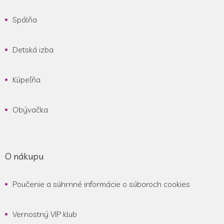
ä
Spálňa
t
i
e
Detská izba
Kúpeľňa
Obývačka
O nákupu
Poučenie a súhrnné informácie o súboroch cookies
Vernostný VIP klub