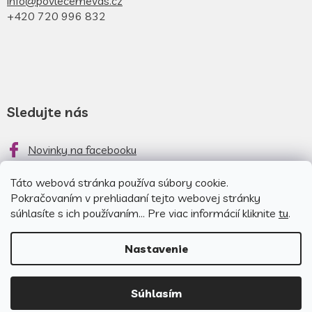
info@povlecemevas.cz
+420 720 996 832
Sledujte nás
Novinky na facebooku
Novinky na instagrame
Táto webová stránka používa súbory cookie.
Pokračovaním v prehliadaní tejto webovej stránky
súhlasíte s ich používaním... Pre viac informácií kliknite
tu
.
Nastavenie
Copyright 2026
Obliečky pre
Nakódoval
EshopGuru
|
Súhlasím
Vás
. Všetky práva vyhradené.
Bežíme na
Shoptet