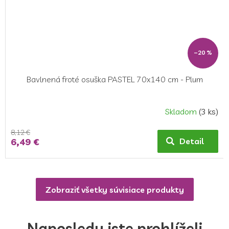
–20 %
Bavlnená froté osuška PASTEL 70x140 cm - Plum
Skladom
(3 ks)
8,12 €
6,49 €
Detail
Zobraziť všetky súvisiace produkty
Naposledy jste prohlíželi