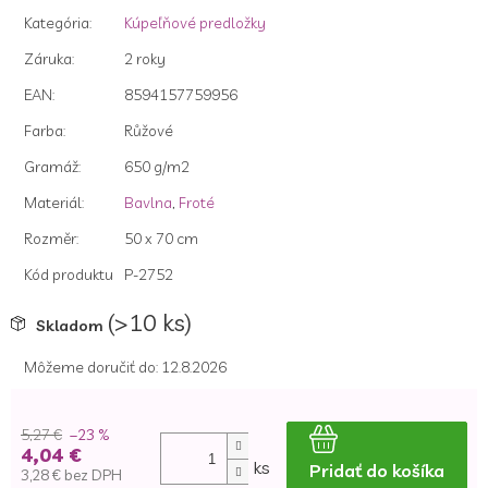
hviezdičiek.
Kategória
:
Kúpeľňové predložky
Záruka
:
2 roky
EAN
:
8594157759956
Farba
:
Růžové
Gramáž
:
650 g/m2
Materiál
:
Bavlna
,
Froté
Rozměr
:
50 x 70 cm
Kód produktu
P-2752
(>10 ks)
Skladom
Môžeme doručiť do:
12.8.2026
5,27 €
–23 %
4,04 €
ks
Pridať do košíka
3,28 € bez DPH