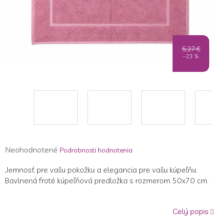
5,27 €
–23 %
Priemerné
Neohodnotené
Podrobnosti hodnotenia
hodnotenie
Jemnosť pre vašu pokožku a elegancia pre vašu kúpeľňu.
produktu
Bavlnená froté kúpeľňová predložka s rozmerom 50x70 cm.
je
0,0
z
Celý popis
5