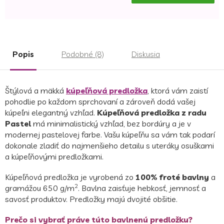
Jednotková
cena:
Popis
Podobné (8)
Diskusia
Štýlová a mäkká
kúpeľňová predložka
, ktorá vám zaistí
pohodlie po každom sprchovaní a zároveň dodá vašej
kúpeľni elegantný vzhľad.
Kúpeľňová predložka z radu
Pastel
má minimalistický vzhľad, bez bordúry a je v
modernej pastelovej farbe. Vašu kúpeľňu sa vám tak podarí
dokonale zladiť do najmenšieho detailu s uteráky osuškami
a kúpeľňovými predložkami.
Kúpeľňová predložka je vyrobená zo
100% froté bavlny
a
2
gramážou 650 g/m
. Bavlna zaisťuje hebkosť, jemnosť a
savosť produktov. Predložky majú dvojité obšitie.
Prečo si vybrať práve túto bavlnenú predložku?