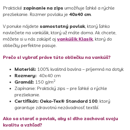
Praktické
zapínanie na zips
umožňuje ľahké a rýchle
prezliekanie. Rozmer povlaku je
40x40 cm
.
V ponuke nájdete
samostatný povlak
, ktorý ľahko
navlečiete na vankúšik, ktorý už máte doma. Ak chcete,
môžete si u nás zakúpiť aj
vankúšik Klasik
, ktorý do
obliečky perfektne pasuje.
Prečo si vybrať práve túto obliečku na vankúš?
Materiál:
100% kvalitná bavlna – príjemná na dotyk
Rozmery:
40x40
cm
2
Gramáž:
150 g/m
Zapínanie: Praktický zips – pre ľahké a rýchle
prezliekanie.
Certifikát:
Oeko-Tex® Standard 100
, ktorý
garantuje zdravotnú nezávadnosť textílií.
Ako sa starať o povlak, aby si dlho zachoval svoju
kvalitu a vzhľad?