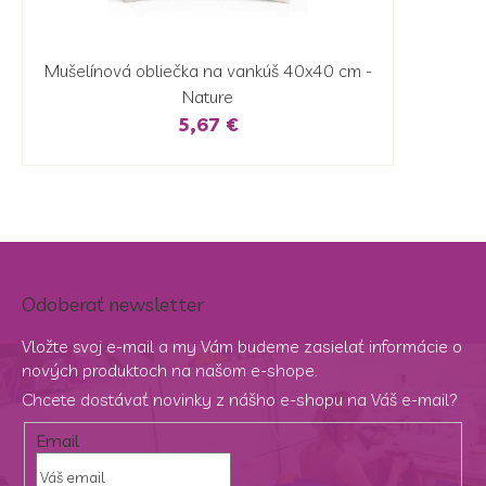
Mušelínová obliečka na vankúš 40x40 cm -
Nature
5,67 €
Odoberať newsletter
Vložte svoj e-mail a my Vám budeme zasielať informácie o
nových produktoch na našom e-shope.
Chcete dostávať novinky z nášho e-shopu na Váš e-mail?
Email