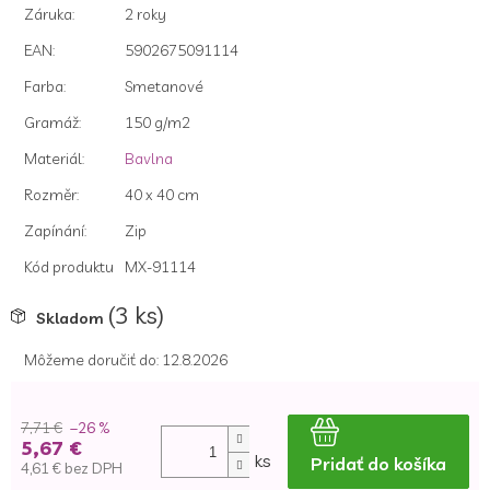
hviezdičiek.
Záruka
:
2 roky
EAN
:
5902675091114
Farba
:
Smetanové
Gramáž
:
150 g/m2
Materiál
:
Bavlna
Rozměr
:
40 x 40 cm
Zapínání
:
Zip
Kód produktu
MX-91114
(3 ks)
Skladom
Môžeme doručiť do:
12.8.2026
7,71 €
–26 %
5,67 €
ks
Pridať do košíka
4,61 € bez DPH