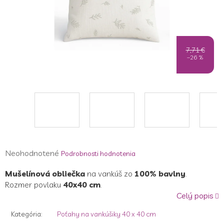
7,71 €
–26 %
Priemerné
Neohodnotené
Podrobnosti hodnotenia
hodnotenie
Mušelínová obliečka
na vankúš zo
100% bavlny
.
produktu
Rozmer povlaku
40x40 cm
.
je
Celý popis
0,0
z
Kategória
:
Poťahy na vankúšiky 40 x 40 cm
5