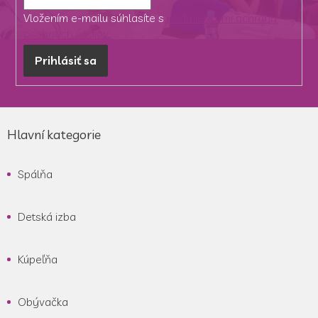
Vložením e-mailu súhlasíte s
podmienkami ochrany
osobných údajov
Prihlásiť sa
Z
á
Hlavní kategorie
p
ä
Spálňa
t
i
e
Detská izba
Kúpeľňa
Obývačka