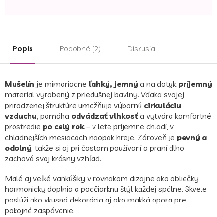
Jednotková
cena:
Popis
Podobné (2)
Diskusia
Mušelín
je mimoriadne
ľahký, jemný
a na dotyk
príjemný
materiál vyrobený z priedušnej bavlny. Vďaka svojej
prirodzenej štruktúre umožňuje výbornú
cirkuláciu
vzduchu
, pomáha
odvádzať vlhkosť
a vytvára komfortné
prostredie
po celý rok
– v lete príjemne chladí, v
chladnejších mesiacoch naopak hreje. Zároveň je
pevný a
odolný
, takže si aj pri častom používaní a praní dlho
zachová svoj krásny vzhľad.
Malé aj veľké vankúšiky v rovnakom dizajne ako obliečky
harmonicky doplnia a podčiarknu štýl každej spálne. Skvele
poslúži ako vkusná dekorácia aj ako mäkká opora pre
pokojné zaspávanie.