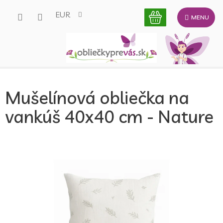
Prejsť
EUR
na
obsah
Mušelínová obliečka na
vankúš 40x40 cm - Nature