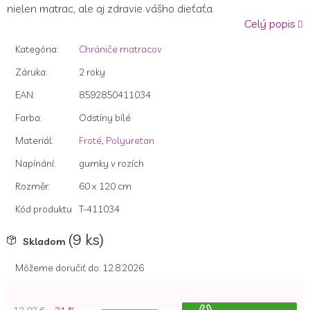
nielen matrac, ale aj zdravie vášho dieťaťa.
Celý popis
Kategória
:
Chrániče matracov
Záruka
:
2 roky
EAN
:
8592850411034
Farba
:
Odstíny bílé
Materiál
:
Froté
,
Polyuretan
Napínání
:
gumky v rozích
Rozměr
:
60 x 120 cm
Kód produktu
T-411034
(9 ks)
Skladom
Môžeme doručiť do:
12.8.2026