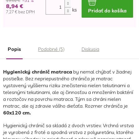
13,02 €
–31 %
8,94 €
ks
Pridať do košíka
7,27 € bez DPH
Jednotková
cena:
Popis
Podobné (5)
Diskusia
Hygienický chránič matraca
by nemal chýbať v žiadnej
postieľke. Bez nepriepustného chrániča je matrac
vystavený vyššiemu riziku znečistenia nielen tekutinami a
telesnými tekutinami, ale aj činnosťou a množením baktérií
a roztočov na povrchu matraca. Tým sa chráni nielen
matrac, ale aj zdravie vášho dieťaťa. Rozmer chrániča je
60x120 cm.
Hygienický chránič sa skladá z dvoch vrstiev. Vrchná vrstva
je vyrobená z froté a spodná vrstva z polyuretánu, ktorého
hlavnou výhodou je priedušnosť a zároveň nepriepustnosť.