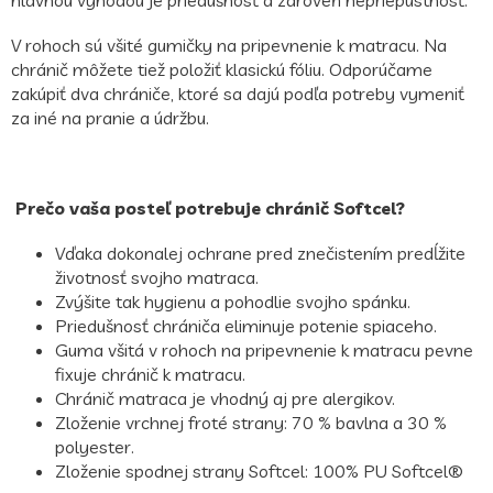
V rohoch sú všité gumičky na pripevnenie k matracu. Na
chránič môžete tiež položiť klasickú fóliu. Odporúčame
zakúpiť dva chrániče, ktoré sa dajú podľa potreby vymeniť
za iné na pranie a údržbu.
Prečo vaša posteľ potrebuje chránič Softcel?
Vďaka dokonalej ochrane pred znečistením predĺžite
životnosť svojho matraca.
Zvýšite tak hygienu a pohodlie svojho spánku.
Priedušnosť chrániča eliminuje potenie spiaceho.
Guma všitá v rohoch na pripevnenie k matracu pevne
fixuje chránič k matracu.
Chránič matraca je vhodný aj pre alergikov.
Zloženie vrchnej froté strany: 70 % bavlna a 30 %
polyester.
Zloženie spodnej strany Softcel: 100% PU Softcel®