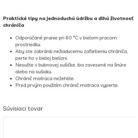
Praktické tipy na jednoduchú údržbu a dlhú životnosť
chrániča
Odporúčané pranie pri 60 °C v bielom pracom
prostriedku.
Aby ste zabránili nežiaducemu zafarbeniu chrániča,
perte ho v bielej bielizni.
Nesušte v bubnovej sušičke, iba zavesené na šnúre
alebo na sušiaku.
Chránič matraca nežehlite.
Pred prvým použitím chránič matraca vyperte.
Súvisiaci tovar