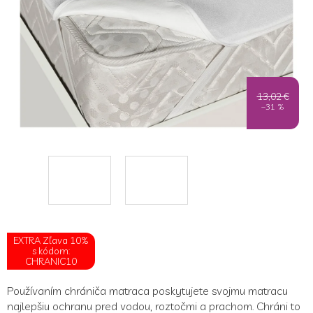
13,02 €
–31 %
EXTRA Zľava 10%
s kódom:
CHRANIC10
Používaním chrániča matraca poskytujete svojmu matracu
najlepšiu ochranu pred vodou, roztočmi a prachom. Chráni to