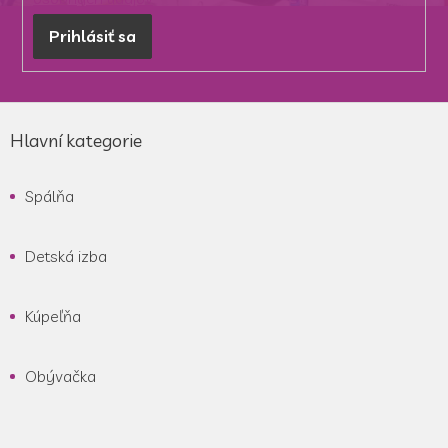
Prihlásiť sa
Z
á
Hlavní kategorie
p
ä
Spálňa
t
i
e
Detská izba
Kúpeľňa
Obývačka