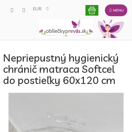
Prejsť
EUR
na
obsah
Nepriepustný hygienický
chránič matraca Softcel
do postieľky 60x120 cm