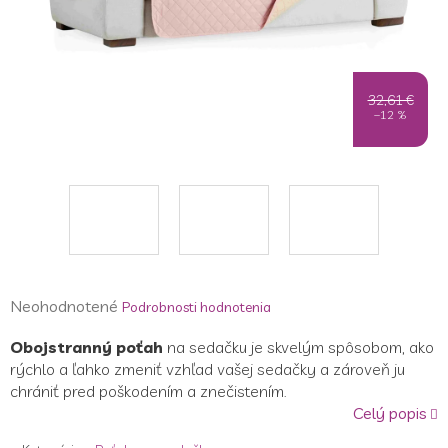
32,61 €
–12 %
Priemerné
Neohodnotené
Podrobnosti hodnotenia
hodnotenie
Obojstranný poťah
na sedačku je skvelým spôsobom, ako
produktu
rýchlo a ľahko zmeniť vzhľad vašej sedačky a zároveň ju
je
chrániť pred poškodením a znečistením.
0,0
Celý popis
z
5