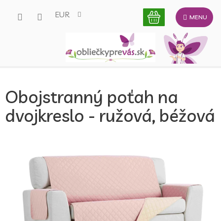
Prejsť
EUR
na
obsah
Obojstranný poťah na
dvojkreslo - ružová, béžová