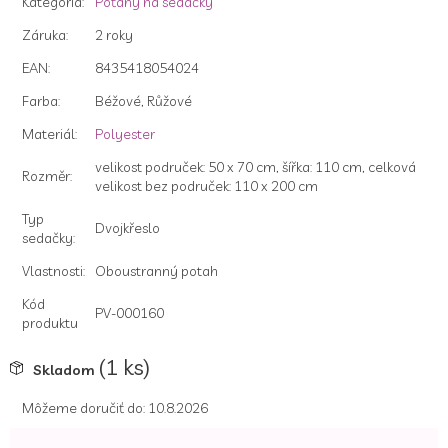
Kategória
:
Poťahy na sedačky
hviezdičiek.
Záruka
:
2 roky
EAN
:
8435418054024
Farba
:
Béžové, Růžové
Materiál
:
Polyester
velikost područek: 50 x 70 cm, šířka: 110 cm, celková
Rozměr
:
velikost bez područek: 110 x 200 cm
Typ
Dvojkřeslo
sedačky
:
Vlastnosti
:
Oboustranný potah
Kód
PV-000160
produktu
(1 ks)
Skladom
Môžeme doručiť do:
10.8.2026