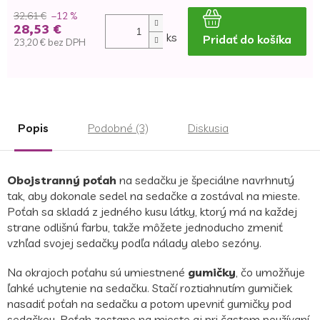
32,61 €
–12 %
28,53 €
ks
Pridať do košíka
23,20 € bez DPH
Jednotková
cena:
Popis
Podobné (3)
Diskusia
Obojstranný poťah
na sedačku je špeciálne navrhnutý
tak, aby dokonale sedel na sedačke a zostával na mieste.
Poťah sa skladá z jedného kusu látky, ktorý má na každej
strane odlišnú farbu, takže môžete jednoducho zmeniť
vzhľad svojej sedačky podľa nálady alebo sezóny.
Na okrajoch poťahu sú umiestnené
gumičky
, čo umožňuje
ľahké uchytenie na sedačku. Stačí roztiahnutím gumičiek
nasadiť poťah na sedačku a potom upevniť gumičky pod
sedačkou. Poťah zostane na mieste aj pri častom používaní