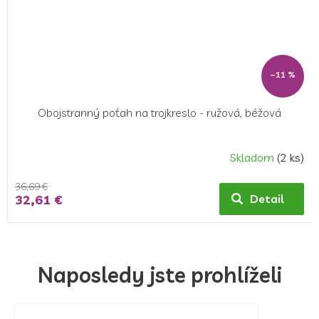
–11 %
Obojstranný poťah na trojkreslo - ružová, béžová
Skladom
(2 ks)
36,69 €
32,61 €
Detail
Naposledy jste prohlíželi