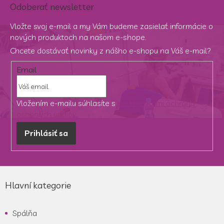
Odoberať newsletter
Vložte svoj e-mail a my Vám budeme zasielať informácie o
nových produktoch na našom e-shope.
Chcete dostávať novinky z nášho e-shopu na Váš e-mail?
Email
Vložením e-mailu súhlasíte s
podmienkami ochrany
osobných údajov
Prihlásiť sa
Z
á
Hlavní kategorie
p
ä
Spálňa
t