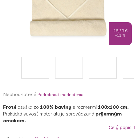
18,33 €
–13 %
Priemerné
Neohodnotené
Podrobnosti hodnotenia
hodnotenie
Froté
osuška zo
100% bavlny
s rozmermi
100x100 cm.
produktu
Praktická savosť materiálu je sprevádzaná
príjemným
je
omakom.
0,0
Celý popis
z
5