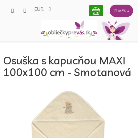
Prejsť
EUR
na
obsah
Osuška s kapucňou MAXI
100x100 cm - Smotanová