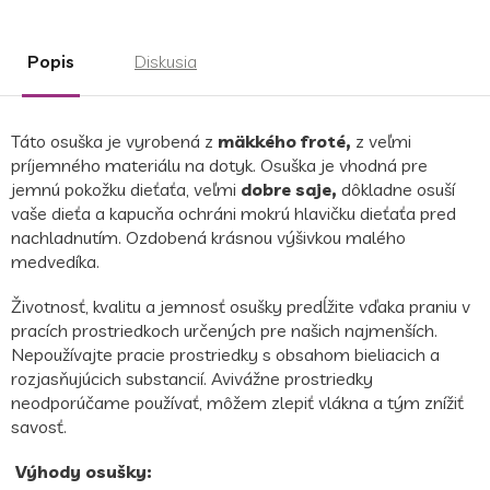
Popis
Diskusia
Táto osuška je vyrobená z
mäkkého froté,
z veľmi
príjemného materiálu na dotyk. Osuška je vhodná pre
jemnú pokožku dieťaťa, veľmi
dobre saje,
dôkladne osuší
vaše dieťa a kapucňa ochráni mokrú hlavičku dieťaťa pred
nachladnutím. Ozdobená krásnou výšivkou malého
medvedíka.
Životnosť, kvalitu a jemnosť osušky predĺžite vďaka praniu v
pracích prostriedkoch určených pre našich najmenších.
Nepoužívajte pracie prostriedky s obsahom bieliacich a
rozjasňujúcich substancií. Avivážne prostriedky
neodporúčame používať, môžem zlepiť vlákna a tým znížiť
savosť.
Výhody osušky: