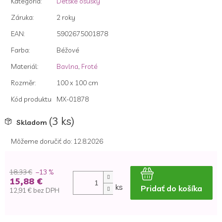
Kategória
:
Detské osušky
hviezdičiek.
Záruka
:
2 roky
EAN
:
5902675001878
Farba
:
Béžové
Materiál
:
Bavlna
,
Froté
Rozměr
:
100 x 100 cm
Kód produktu
MX-01878
(3 ks)
Skladom
Môžeme doručiť do:
12.8.2026
18,33 €
–13 %
15,88 €
ks
Pridať do košíka
12,91 € bez DPH
Jednotková
cena: