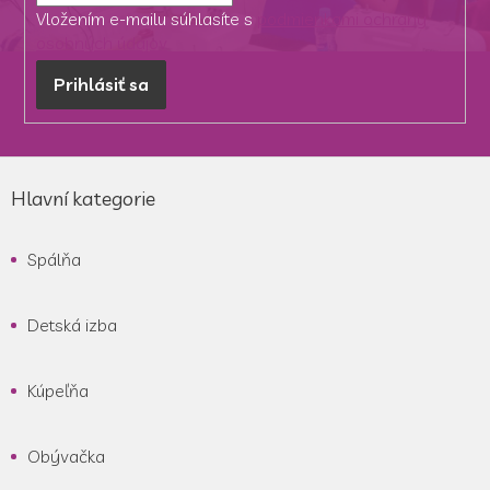
Vložením e-mailu súhlasíte s
podmienkami ochrany
osobných údajov
Prihlásiť sa
Z
á
Hlavní kategorie
p
ä
Spálňa
t
i
e
Detská izba
Kúpeľňa
Obývačka