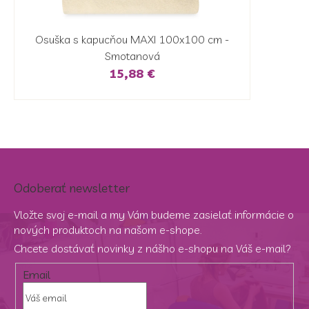
Osuška s kapucňou MAXI 100x100 cm -
Smotanová
15,88 €
Odoberať newsletter
Vložte svoj e-mail a my Vám budeme zasielať informácie o
nových produktoch na našom e-shope.
Chcete dostávať novinky z nášho e-shopu na Váš e-mail?
Email