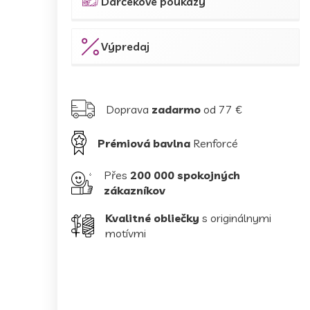
Darčekové poukazy
Výpredaj
Doprava
zadarmo
od 77 €
Prémiová bavlna
Renforcé
Přes
200 000 spokojných
zákazníkov
Kvalitné obliečky
s originálnymi
motívmi