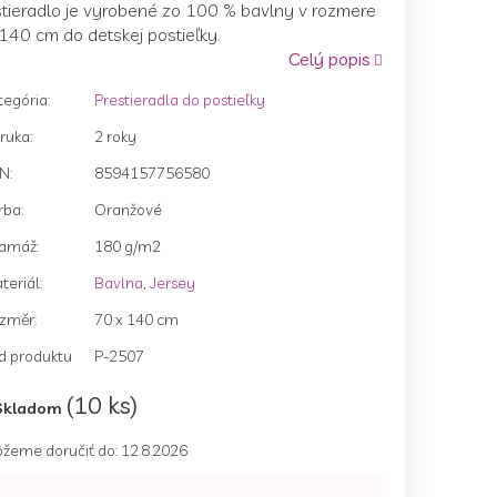
stieradlo je vyrobené zo 100 % bavlny v rozmere
duktu
140 cm do detskej postieľky.
Celý popis
tegória
:
Prestieradla do postieľky
zdičiek.
ruka
:
2 roky
AN
:
8594157756580
rba
:
Oranžové
amáž
:
180 g/m2
teriál
:
Bavlna
,
Jersey
změr
:
70 x 140 cm
d produktu
P-2507
(10 ks)
Skladom
žeme doručiť do:
12.8.2026