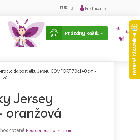
EUR
Prihlásenie
Nákupný
Prázdny košík
košík
ieradlo do postieľky Jersey COMFORT 70x140 cm -
žová
ky Jersey
 oranžová
emerné
hodnotené
Podrobnosti hodnotenia
notenie