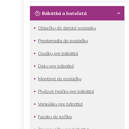
Bábätká a batoľatá
Obliečky do detské postielky
Prestieradla do postieľky
Osušky pre bábätká
Deky pre bábätká
Mantinel do postieľky
Plyšové hračky pre bábätká
Vankúšiky pre bábätká
Fusaky do kočíka