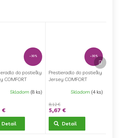
–30 %
–30 %
Ďalší
produkt
ieradlo do postieľky
Prestieradlo do postieľky
ey COMFORT
Jersey COMFORT
40 cm - zelená
70x140 cm - sivá
Skladom
(8 ks)
Skladom
(4 ks)
8,12 €
 €
5,67 €
Detail
Detail