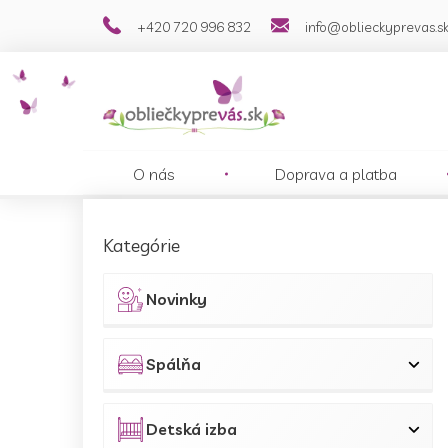
Prejsť
+420 720 996 832
info@oblieckyprevas.s
na
obsah
O nás
Doprava a platba
B
o
Preskočiť
Kategórie
č
kategórie
n
ý
Novinky
p
a
n
Spálňa
e
l
Detská izba