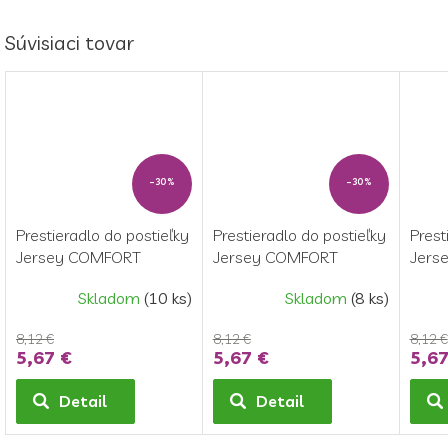
Súvisiaci tovar
–30 %
–30 %
Prestieradlo do postieľky
Prestieradlo do postieľky
Prest
Jersey COMFORT
Jersey COMFORT
Jers
70x140 cm - biela
70x140 cm - modré
70x1
Skladom
(10 ks)
Skladom
(8 ks)
8,12 €
8,12 €
8,12 €
5,67 €
5,67 €
5,67
Detail
Detail