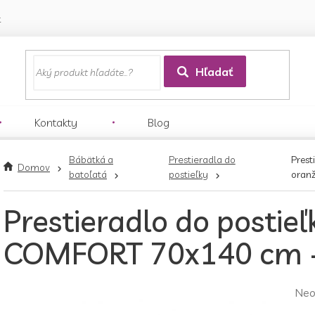
k
Hľadať
Kontakty
Blog
Bábätká a
Prestieradla do
Prest
Domov
batoľatá
postieľky
oran
Prestieradlo do postieľ
COMFORT 70x140 cm -
Pri
Neo
hod