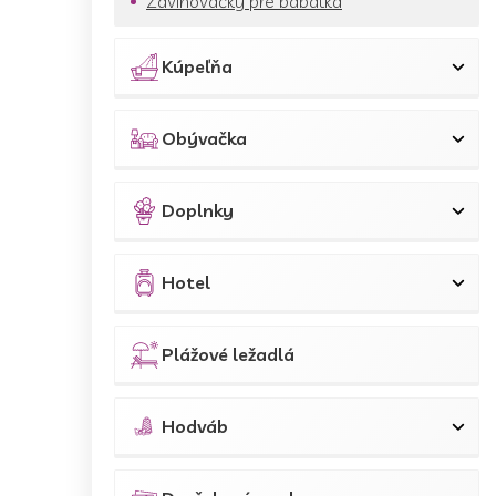
Zavinovačky pre bábätká
Kúpeľňa
Obývačka
Doplnky
Hotel
Plážové ležadlá
Hodváb