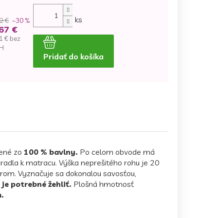
ks
2 €
–30 %
67 €
1 € bez
H
Pridať do košíka
dnotková
na:
bené zo
100 % bavlny.
Po celom obvode má
eradla k matracu. Výška neprešitého rohu je 20
arom. Vyznačuje sa dokonalou savosťou,
 je potrebné žehliť.
Plošná hmotnosť
.