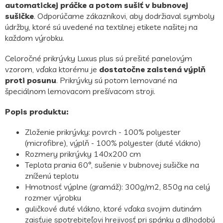
automatickej práčke a potom sušiť v bubnovej
sušičke
. Odporúčame zákazníkovi, aby dodržiaval symboly
údržby, ktoré sú uvedené na textilnej etikete našitej na
každom výrobku.
Celoročné prikrývky Luxus plus sú prešité panelovým
vzorom, vďaka ktorému je
dostatočne zaistená výplň
proti posunu
. Prikrývky sú potom lemované na
špeciálnom lemovacom prešívacom stroji.
Popis produktu:
Zloženie prikrývky: povrch - 100% polyester
(microfibre), výplň - 100% polyester (duté vlákno)
Rozmery prikrývky 140x200 cm
Teplota prania 60°, sušenie v bubnovej sušičke na
zníženú teplotu
Hmotnosť výplne (gramáž): 300g/m2, 850g na celý
rozmer výrobku
guličkové duté vlákno, ktoré vďaka svojim dutinám
zaisťuje spotrebiteľovi hrejivosť pri spánku a dlhodobú