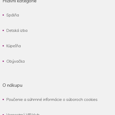
Hlavní kategorie
p
ä
Spálňa
t
i
e
Detská izba
Kúpeľňa
Obývačka
O nákupu
Poučenie a súhrnné informácie o súboroch cookies
Vernostný VIP klub