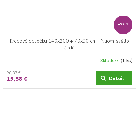
–22 %
Krepové obliečky 140x200 + 70x90 cm - Naomi světlo
šedá
Skladom
(1 ks)
20,37 €
15,88 €
Detail