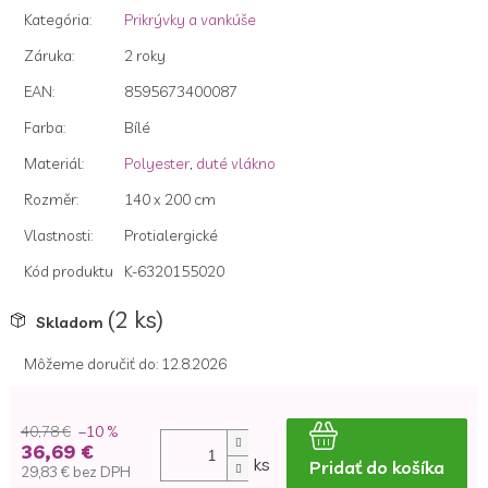
z
Kategória
:
Prikrývky a vankúše
5
hviezdičiek.
Záruka
:
2 roky
EAN
:
8595673400087
Farba
:
Bílé
Materiál
:
Polyester
,
duté vlákno
Rozměr
:
140 x 200 cm
Vlastnosti
:
Protialergické
Kód produktu
K-6320155020
(2 ks)
Skladom
Môžeme doručiť do:
12.8.2026
40,78 €
–10 %
36,69 €
ks
Pridať do košíka
29,83 € bez DPH