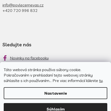
info@povlecemevas.cz
+420 720 996 832
Sledujte nás
Novinky na facebooku
Novinky na instagrame
Táto webová stránka používa súbory cookie.
Pokračovaním v prehliadaní tejto webovej stránky
súhlasíte s ich používaním... Pre viac informácií kliknite
tu
.
Nastavenie
Copyright 2026
Obliečky pre
Nakódoval
EshopGuru
|
Súhlasím