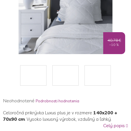
40,78 €
–10 %
Priemerné
Neohodnotené
Podrobnosti hodnotenia
hodnotenie
Celoročná prikrývka Luxus plus je v rozmere
140x200 +
produktu
70x90 cm
. Vysoko luxusný výrobok, vzdušný a ľahký.
je
Celý popis
0,0