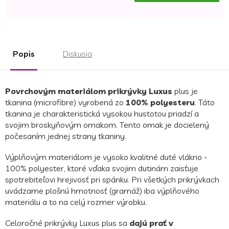
Jednotková
cena:
Popis
Diskusia
Povrchovým materiálom prikrývky Luxus
plus je
tkanina (microfibre) vyrobená zo
100% polyesteru
. Táto
tkanina je charakteristická vysokou hustotou priadzí a
svojim broskyňovým omakom. Tento omak je docielený
počesaním jednej strany tkaniny.
Výplňovým materiálom je vysoko kvalitné duté vlákno -
100% polyester, ktoré vďaka svojim dutinám zaisťuje
spotrebiteľovi hrejivosť pri spánku. Pri všetkých prikrývkach
uvádzame plošnú hmotnosť (gramáž) iba výplňového
materiálu a to na celý rozmer výrobku.
Celoročné prikrývky Luxus plus sa
dajú prať v