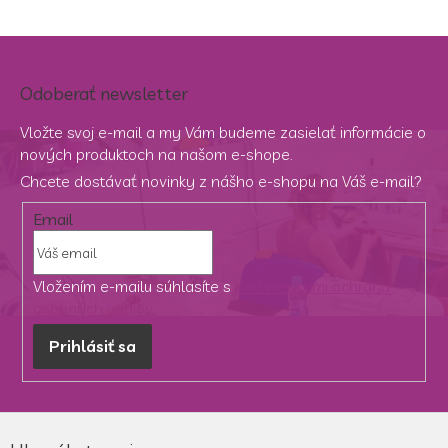
Odoberať newsletter
Vložte svoj e-mail a my Vám budeme zasielať informácie o
nových produktoch na našom e-shope.
Chcete dostávať novinky z nášho e-shopu na Váš e-mail?
Email
Vložením e-mailu súhlasíte s
podmienkami ochrany
osobných údajov
Prihlásiť sa
Z
á