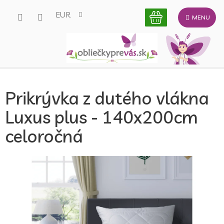
Prejsť
EUR
na
obsah
Prikrývka z dutého vlákna
Luxus plus - 140x200cm
celoročná