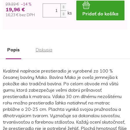
23,22 €
–14 %
19,96 €
ks
Pridať do košíka
16,23 € bez DPH
Jednotková
cena:
Popis
Diskusia
Kvalitné napínacie prestieradlo je vyrobené zo 100 %
česanej bavlny Mako. Bavlna Mako je oveľa jemnejšia k
pokožke ako tradičná bavlna. Po celom obvode má všitú
gumu, ktorá zabezpečuje veľmi dobrú priľnavosť
prestieradla k matracu. Vďaka 30 cm dlhému nezošitému
rohu možno prestieradlo ľahko natiahnuť na matrac
približne o 20-25 cm. Plachta vyniká svojou pružnosťou a
dlhotrvajúcim tvarom. Vyznačuje sa dokonalou savosťou,
trvanlivosťou a farebnou stálosťou. Každý ocení skutočnosť,
že prestieradlo nie je potrebné žehliť. Plochá hmotnosť fólie