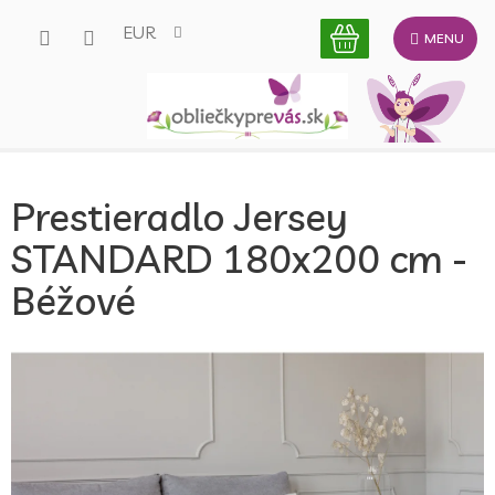
Prejsť
EUR
na
obsah
Prestieradlo Jersey
STANDARD 180x200 cm -
Béžové