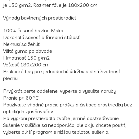
je 150 g/m2. Rozmer fólie je 180x200 cm.
Výhody bavlnených prestieradiel
100% česaná bavlna Mako
Dokonalá savosť a farebná stálosť
Nemusí sa žehliť
Všitá guma po obvode
Hmotnosť 150 g/m2
Veľkosť 180x200 cm
Praktické tipy pre jednoduchú údržbu a dlhú životnosť
plechu
Prvýkrát perte oddelene, vyperte a vysušte naruby
Pranie pri 60 °C
Používajte vhodné pracie prášky a čistiace prostriedky bez
optických zjasňovačov
Po vypraní prestieradla zvoľte jemné odstreďovanie
Sušenie v sušičke sa neodporúča, ale ak ju chcete použiť,
vyberte dlhší program s nižšou teplotou sušenia.