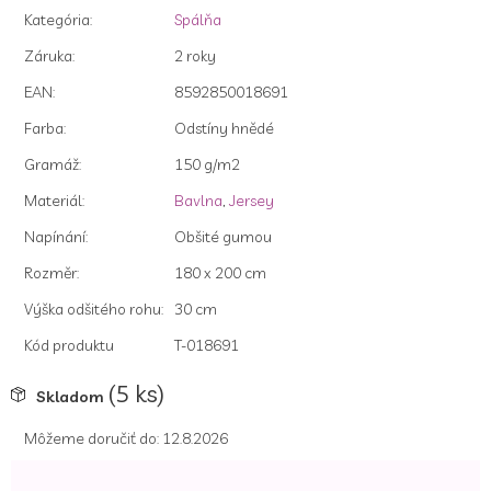
z
Kategória
:
Spálňa
5
hviezdičiek.
Záruka
:
2 roky
EAN
:
8592850018691
Farba
:
Odstíny hnědé
Gramáž
:
150 g/m2
Materiál
:
Bavlna
,
Jersey
Napínání
:
Obšité gumou
Rozměr
:
180 x 200 cm
Výška odšitého rohu
:
30 cm
Kód produktu
T-018691
(5 ks)
Skladom
Môžeme doručiť do:
12.8.2026