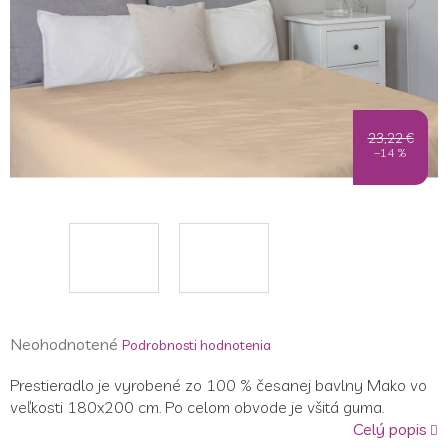
23,22 €
–14 %
Priemerné
Neohodnotené
Podrobnosti hodnotenia
hodnotenie
Prestieradlo je vyrobené zo 100 % česanej bavlny Mako vo
produktu
veľkosti 180x200 cm. Po celom obvode je všitá guma.
je
Celý popis
0,0