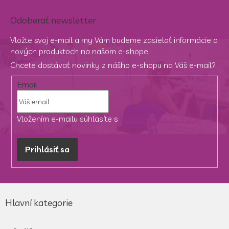
Odoberať newsletter
Vložte svoj e-mail a my Vám budeme zasielať informácie o
nových produktoch na našom e-shope.
Chcete dostávať novinky z nášho e-shopu na Váš e-mail?
Email
Vložením e-mailu súhlasíte s
podmienkami ochrany
osobných údajov
Prihlásiť sa
Z
á
Hlavní kategorie
p
ä