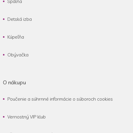
Spálňa
t
i
e
Detská izba
Kúpeľňa
Obývačka
O nákupu
Poučenie a súhrnné informácie o súboroch cookies
Vernostný VIP klub