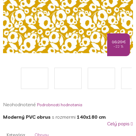
16,29 €
–22 %
Priemerné
Neohodnotené
Podrobnosti hodnotenia
hodnotenie
Moderný PVC obrus
s rozmermi
140x180 cm
.
produktu
Celý popis
je
0,0
Kategória
:
Obrusy