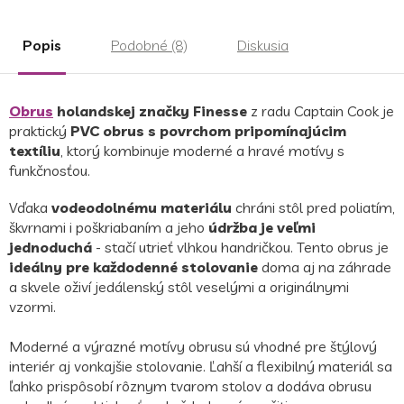
Popis
Podobné (8)
Diskusia
Obrus
​​holandskej značky Finesse
z radu Captain Cook je
praktický
PVC obrus s povrchom pripomínajúcim
textíliu
, ktorý kombinuje moderné a hravé motívy s
funkčnosťou.
Vďaka
vodeodolnému materiálu
chráni stôl pred poliatím,
škvrnami i poškriabaním a jeho
údržba je veľmi
jednoduchá
- stačí utrieť vlhkou handričkou.
Tento obrus je
ideálny pre každodenné stolovanie
doma aj na záhrade
a skvele oživí jedálenský stôl veselými a originálnymi
vzormi.
Moderné a výrazné motívy obrusu sú vhodné pre štýlový
interiér aj vonkajšie stolovanie.
Ľahší a flexibilný materiál sa
ľahko prispôsobí rôznym tvarom stolov a dodáva obrusu