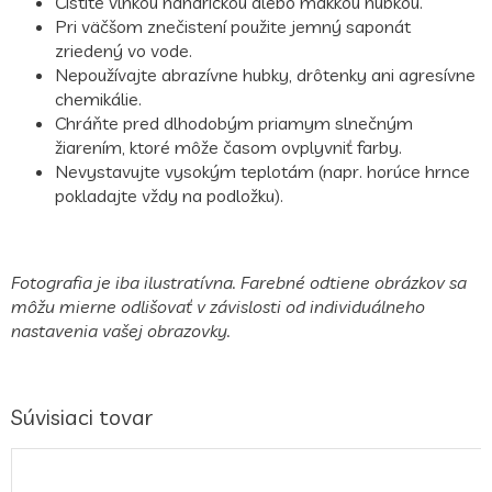
Čistite vlhkou handričkou alebo mäkkou hubkou.
Pri väčšom znečistení použite jemný saponát
zriedený vo vode.
Nepoužívajte abrazívne hubky, drôtenky ani agresívne
chemikálie.
Chráňte pred dlhodobým priamym slnečným
žiarením, ktoré môže časom ovplyvniť farby.
Nevystavujte vysokým teplotám (napr. horúce hrnce
pokladajte vždy na podložku).
Fotografia je iba ilustratívna. Farebné odtiene obrázkov sa
môžu mierne odlišovať v závislosti od individuálneho
nastavenia vašej obrazovky.
Súvisiaci tovar