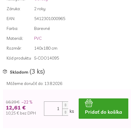
z
5
Záruka
:
2 roky
hviezdičiek.
EAN
:
5412301000965
Farba
:
Barevné
Materiál
:
PVC
Rozměr
:
140x180 cm
Kód produktu
S-COO14095
(3 ks)
Skladom
Môžeme doručiť do:
13.8.2026
16,29 €
–22 %
12,61 €
ks
Pridať do košíka
10,25 € bez DPH
Jednotková
cena: