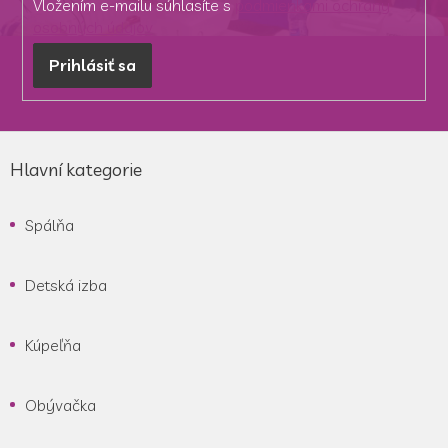
Vložením e-mailu súhlasíte s
podmienkami ochrany
osobných údajov
Prihlásiť sa
Z
á
Hlavní kategorie
p
ä
Spálňa
t
i
e
Detská izba
Kúpeľňa
Obývačka