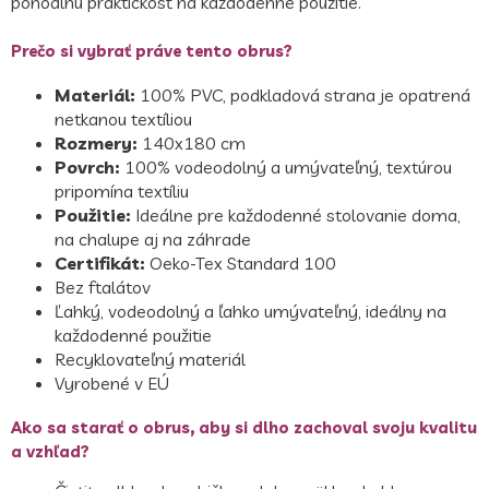
pohodlnú praktickosť na každodenné použitie.
Prečo si vybrať práve tento obrus?
Materiál:
100% PVC, podkladová strana je opatrená
netkanou textíliou
Rozmery:
140x180 cm
Povrch:
100% vodeodolný a umývateľný, textúrou
pripomína textíliu
Použitie:
Ideálne pre každodenné stolovanie doma,
na chalupe aj na záhrade
Certifikát:
Oeko-Tex Standard 100
Bez ftalátov
Ľahký, vodeodolný a ľahko umývateľný, ideálny na
každodenné použitie
Recyklovateľný materiál
Vyrobené v EÚ
Ako sa starať o obrus, aby si dlho zachoval svoju kvalitu
a vzhľad?