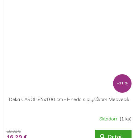
–11 %
Deka CAROL 85x100 cm - Hnedá s plyšákom Medvedík
Skladom
(1 ks)
18,33 €
16,29 €
Detail