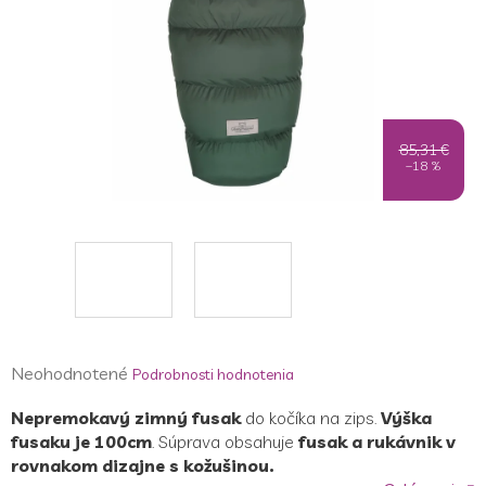
85,31 €
–18 %
Priemerné
Neohodnotené
Podrobnosti hodnotenia
hodnotenie
Nepremokavý zimný fusak
do kočíka na zips.
Výška
produktu
fusaku je 100cm
. Súprava obsahuje
fusak a rukávnik v
je
rovnakom dizajne s kožušinou.
0,0