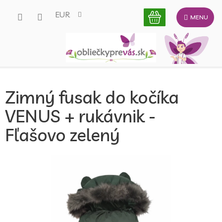
Prejsť
EUR
na
obsah
Zimný fusak do kočíka
VENUS + rukávnik -
Fľašovo zelený