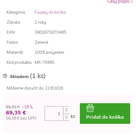
Celý popis
z
5
Kategória
:
Fusaky do kočíka
hviezdičiek.
Záruka
:
2 roky
EAN
:
5902675070485
Farba
:
Zelené
Materiál
:
100% polyester
Kód produktu
MX-70485
(1 ks)
Skladom
Môžeme doručiť do:
12.8.2026
85,31 €
–18 %
69,35 €
ks
Pridať do košíka
56,38 € bez DPH
Jednotková
cena: