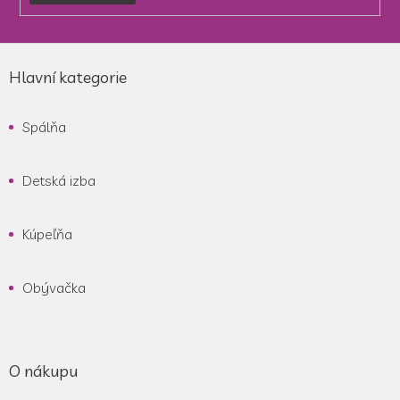
Z
á
Hlavní kategorie
p
ä
Spálňa
t
i
e
Detská izba
Kúpeľňa
Obývačka
O nákupu