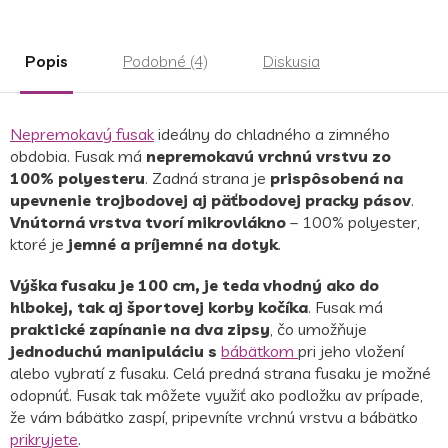
Popis
Podobné (4)
Diskusia
Nepremokavý fusak
ideálny do chladného a zimného
obdobia. Fusak má
nepremokavú vrchnú vrstvu zo
100% polyesteru
. Zadná strana je
prispôsobená na
upevnenie trojbodovej aj päťbodovej pracky pásov
.
Vnútorná vrstva tvorí mikrovlákno
– 100% polyester,
ktoré je
jemné a príjemné na dotyk
.
Výška fusaku je 100 cm, je teda vhodný ako do
hlbokej, tak aj športovej korby kočíka
. Fusak má
praktické zapínanie na dva zipsy
, čo umožňuje
jednoduchú manipuláciu s
bábätkom
pri jeho vložení
alebo vybratí z fusaku. Celá predná strana fusaku je možné
odopnúť. Fusak tak môžete využiť ako podložku av prípade,
že vám bábätko zaspí, pripevníte vrchnú vrstvu a bábätko
prikryjete
.