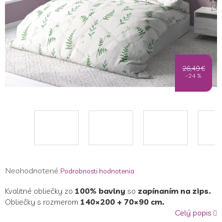
26,49 €
–24 %
Priemerné
Neohodnotené
Podrobnosti hodnotenia
hodnotenie
Kvalitné obliečky zo
100% bavlny
so
zapínaním na zips.
produktu
Obliečky s rozmerom
140×200 + 70×90 cm.
je
Celý popis
0,0