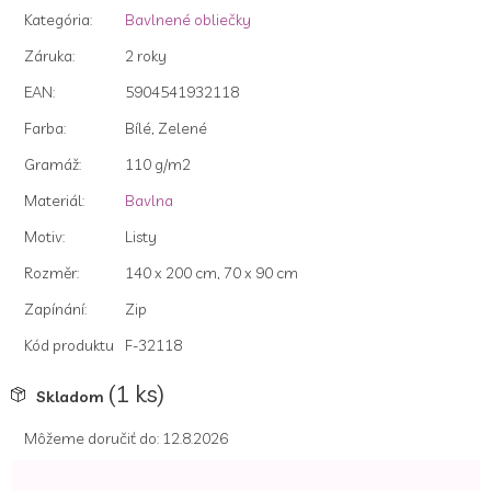
z
Kategória
:
Bavlnené obliečky
5
hviezdičiek.
Záruka
:
2 roky
EAN
:
5904541932118
Farba
:
Bílé, Zelené
Gramáž
:
110 g/m2
Materiál
:
Bavlna
Motiv
:
Listy
Rozměr
:
140 x 200 cm, 70 x 90 cm
Zapínání
:
Zip
Kód produktu
F-32118
(1 ks)
Skladom
Môžeme doručiť do:
12.8.2026