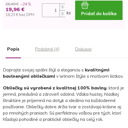
26,49 €
–24 %
19,96 €
ks
Pridať do košíka
16,23 € bez DPH
Jednotková
cena:
Popis
Podobné (4)
Diskusia
Doprajte svojej spálni štýl a eleganciu s
kvalitnými
bavlnenými obliečkami
v letnom štýle s motívom lístkov.
Obliečky sú vyrobené z kvalitnej 100% bavlny
, ktorá je
jemná, priedušná a zároveň odolná. Vďaka hustej, hladkej
štruktúre je príjemná na dotyk a ideálna na každodenné
používanie. Obliečky dobre držia tvar a zostávajú krásne aj
po mnohých praniach. Sú perfektnou voľbou pre tých, ktorí
hľadajú pohodlné a praktické obliečky na celý rok.