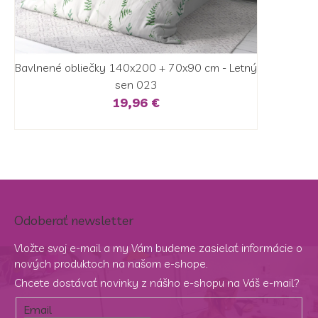
Bavlnené obliečky 140x200 + 70x90 cm - Letný
sen 023
19,96 €
Odoberať newsletter
Vložte svoj e-mail a my Vám budeme zasielať informácie o
nových produktoch na našom e-shope.
Chcete dostávať novinky z nášho e-shopu na Váš e-mail?
Email