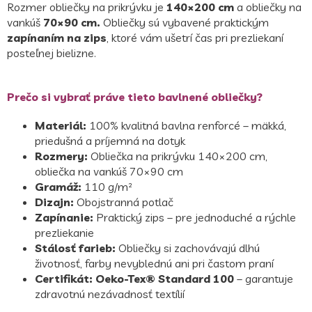
Rozmer obliečky na prikrývku je
140×200 cm
a obliečky na
vankúš
70×90 cm.
Obliečky sú vybavené praktickým
zapínaním na zips
, ktoré vám ušetrí čas pri prezliekaní
posteľnej bielizne.
Prečo si vybrať práve tieto bavlnené obliečky?
Materiál:
100% kvalitná bavlna renforcé – mäkká,
priedušná a príjemná na dotyk
Rozmery:
Obliečka na prikrývku 140×200 cm,
obliečka na vankúš 70×90 cm
Gramáž:
110 g/m²
Dizajn:
Obojstranná potlač
Zapínanie:
Praktický zips – pre jednoduché a rýchle
prezliekanie
Stálosť farieb:
Obliečky si zachovávajú dlhú
životnosť, farby nevyblednú ani pri častom praní
Certifikát: Oeko-Tex® Standard 100
– garantuje
zdravotnú nezávadnosť textílií