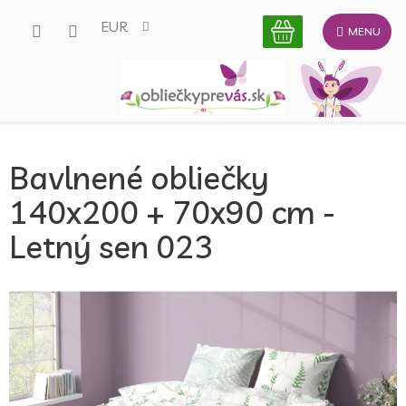
Prejsť
EUR
na
obsah
Bavlnené obliečky
140x200 + 70x90 cm -
Letný sen 023