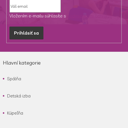
Vložením e-mailu súhlasíte s
podmienkami ochrany
osobných údajov
Prihlásiť sa
Z
á
Hlavní kategorie
p
ä
Spálňa
t
i
e
Detská izba
Kúpeľňa