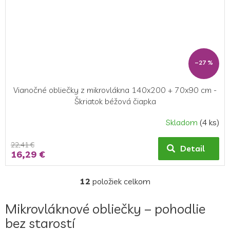
–27 %
Vianočné obliečky z mikrovlákna 140x200 + 70x90 cm -
Škriatok béžová čiapka
Skladom
(4 ks)
22,41 €
Detail
16,29 €
12
položiek celkom
O
v
l
Mikrovláknové obliečky – pohodlie
á
bez starostí
d