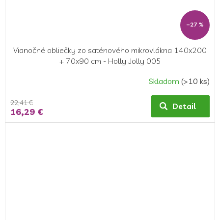
–27 %
Vianočné obliečky zo saténového mikrovlákna 140x200
+ 70x90 cm - Holly Jolly 005
Skladom
(>10 ks)
22,41 €
Detail
16,29 €