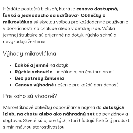
a
c
Hľadáte posteľnú bielizeň, ktorá je
cenovo dostupná,
i
ľahká a jednoducho sa udržiava
?
Obliečky z
e
mikrovlákna
sú skvelou voľbou pre každodenné používanie
p
v domácnosti, na chalupe alebo v detskej izbe. Vďaka
r
jemnej štruktúre sú príjemné na dotyk, rýchlo schnú a
v
nevyžadujú žehlenie.
k
y
Výhody mikrovlákna
v
ý
p
Ľahké a jemné
na dotyk
i
Rýchle schnutie
– ideálne aj pri častom praní
s
Bez potreby žehlenia
u
Cenovo výhodné
riešenie pre každú domácnosť
Pre koho sú vhodné?
Mikrovláknové obliečky odporúčame najmä do
detských
izieb, na chatu alebo ako náhradný set
do penziónov a
ubytovní. Skvelé sú aj pre tých, ktorí hľadajú funkčný produkt
s minimálnou starostlivosťou.