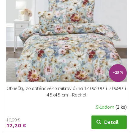
–25 %
Obliečky zo saténového mikrovlákna 140x200 + 70x90 +
45x45 cm - Rachel
Skladom
(2 ks)
16,29 €
Detail
12,20 €