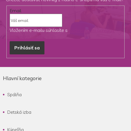
Email
Vložením e-mailu súhlasíte s
podmienkami ochrany
osobných údajov
Prihlásiť sa
Z
á
Hlavní kategorie
p
ä
Spálňa
t
i
e
Detská izba
Kúpeľňa