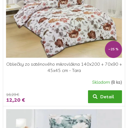
p
r
o
d
u
k
t
o
–25 %
v
Obliečky zo saténového mikrovlákna 140x200 + 70x90 +
45x45 cm - Tara
Skladom
(8 ks)
16,29 €
Detail
12,20 €