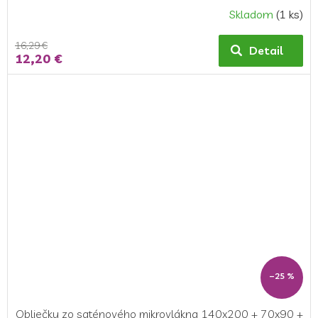
Skladom
(1 ks)
16,29 €
Detail
12,20 €
–25 %
Obliečky zo saténového mikrovlákna 140x200 + 70x90 +