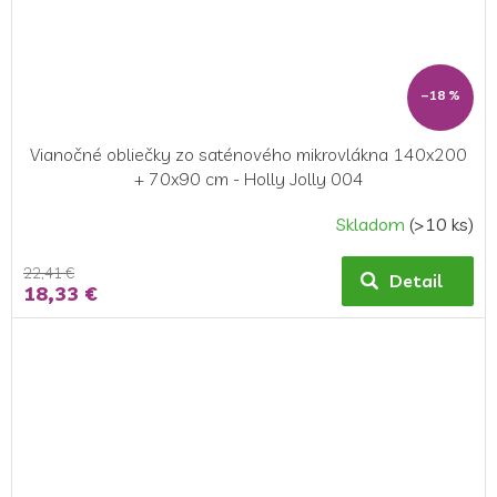
–18 %
Vianočné obliečky zo saténového mikrovlákna 140x200
+ 70x90 cm - Holly Jolly 004
Skladom
(>10 ks)
22,41 €
Detail
18,33 €