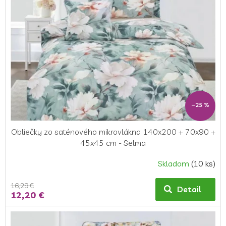
–25 %
Obliečky zo saténového mikrovlákna 140x200 + 70x90 +
45x45 cm - Selma
Skladom
(10 ks)
16,29 €
Detail
12,20 €