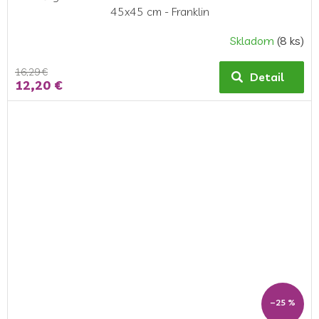
45x45 cm - Franklin
Skladom
(8 ks)
16,29 €
Detail
12,20 €
–25 %