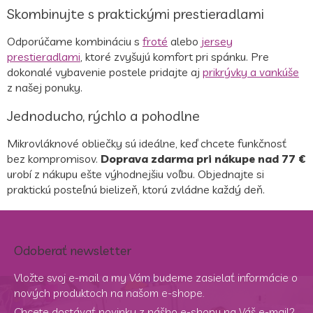
Skombinujte s praktickými prestieradlami
Odporúčame kombináciu s
froté
alebo
jersey
prestieradlami
, ktoré zvyšujú komfort pri spánku. Pre
dokonalé vybavenie postele pridajte aj
prikrývky a vankúše
z našej ponuky.
Jednoducho, rýchlo a pohodlne
Mikrovláknové obliečky sú ideálne, keď chcete funkčnosť
bez kompromisov.
Doprava zdarma pri nákupe nad 77 €
urobí z nákupu ešte výhodnejšiu voľbu. Objednajte si
praktickú posteľnú bielizeň, ktorú zvládne každý deň.
Odoberať newsletter
Vložte svoj e-mail a my Vám budeme zasielať informácie o
nových produktoch na našom e-shope.
Chcete dostávať novinky z nášho e-shopu na Váš e-mail?