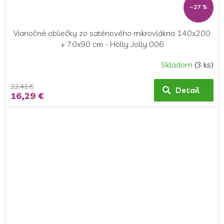
–27 %
Vianočné obliečky zo saténového mikrovlákna 140x200
+ 70x90 cm - Holly Jolly 006
Skladom
(3 ks)
22,41 €
Detail
16,29 €