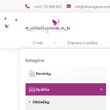
Prejsť
+420 720 996 832
info@oblieckyprevas.s
na
obsah
O nás
Doprava a platba
B
o
Preskočiť
Kategórie
č
kategórie
n
ý
Novinky
p
a
n
Spálňa
e
l
Obliečky