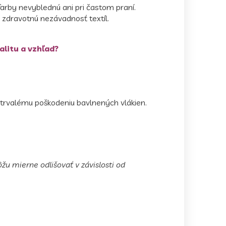
farby nevyblednú ani pri častom praní.
e zdravotnú nezávadnosť textíl.
alitu a vzhľad?
 trvalému poškodeniu bavlnených vlákien.
ôžu mierne odlišovať v závislosti od