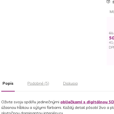
Mô
61,
50
41,
DP
Je
ce
Popis
Podobné (5)
Diskusia
Oživte svoju spálňu jedinečnými
obliečkami s digitálnou 5
úžasnou hĺbkou a sýtymi farbami. Každý detail pôsobí živo a p
skutočnou dominantou interiéru.ru.