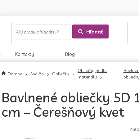
k
Hľadať
Kontakty
Blog
Obliečky podľa
Bavlne
Domov
Spálňa
Obliečky
materiálu
obliečk
Bavlnené obliečky 5D
cm – Čerešňový kvet
Pri
Neo
hod