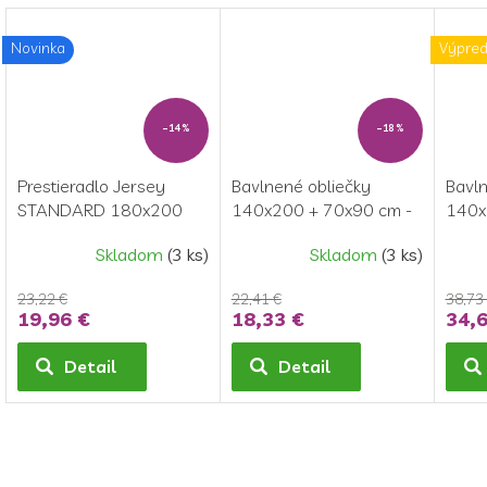
Novinka
Výpred
–14 %
–18 %
Prestieradlo Jersey
Bavlnené obliečky
Bavln
STANDARD 180x200
140x200 + 70x90 cm -
140x
cm - Čierne
Cottage Home 016
TYRA
Skladom
(3 ks)
Skladom
(3 ks)
23,22 €
22,41 €
38,73
19,96 €
18,33 €
34,6
Detail
Detail