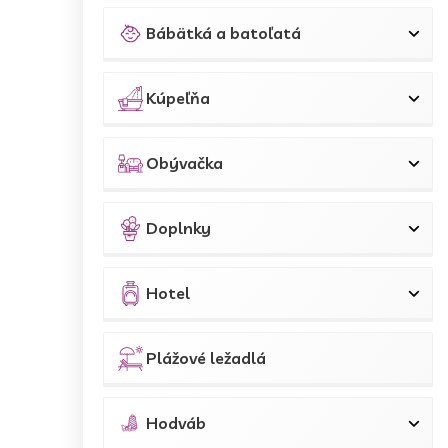
Bábätká a batoľatá
Kúpeľňa
Obývačka
Doplnky
Hotel
Plážové ležadlá
Hodváb