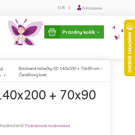
EUR
Prihlásenie
Nákupný
Prázdny košík
košík
né
Bavlnené obliečky 5D 140x200 + 70x90 cm –
y
Čerešňový kvet
 140x200 + 70x90
emerné
hodnotené
Podrobnosti hodnotenia
notenie