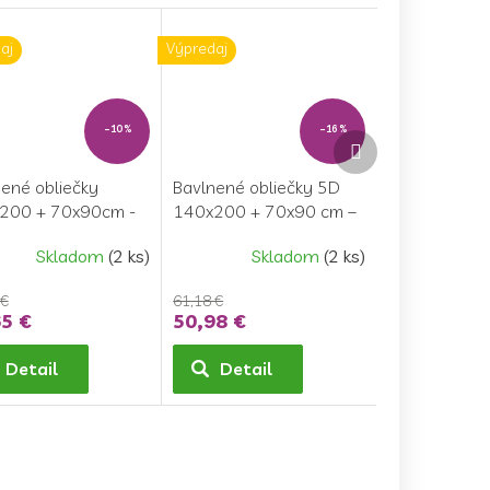
aj
Výpredaj
–10 %
–16 %
Ďalší
produkt
ené obliečky
Bavlnené obliečky 5D
200 + 70x90cm -
140x200 + 70x90 cm –
Poľné kvety
Skladom
(2 ks)
Skladom
(2 ks)
 €
61,18 €
5 €
50,98 €
Detail
Detail