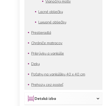
Vianočný motív
Lacné obliečky
Luxusné obliečky
Prestieradlá
Chrániče matracov
Prikrývky a vankúše
Deky
Poťahy na vankúšiky 40 x 40 cm
Prehozy cez posteľ
Detská izba