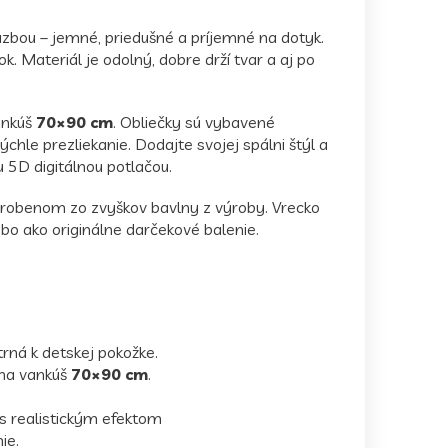
zbou – jemné, priedušné a príjemné na dotyk.
 Materiál je odolný, dobre drží tvar a aj po
ankúš
70×90 cm
. Obliečky sú vybavené
hle prezliekanie. Dodajte svojej spálni štýl a
5D digitálnou potlačou.
robenom zo zvyškov bavlny z výroby. Vrecko
bo ako originálne darčekové balenie.
rná k detskej pokožke.
 na vankúš
70×90 cm
.
 s realistickým efektom
ie.