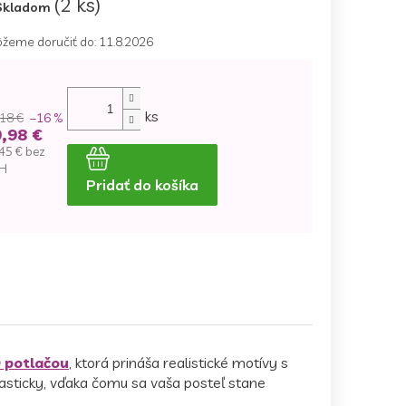
(2 ks)
Skladom
žeme doručiť do:
11.8.2026
ks
18 €
–16 %
,98 €
45 € bez
H
Pridať do košíka
dnotková
na:
D potlačou
, ktorá prináša realistické motívy s
lasticky, vďaka čomu sa vaša posteľ stane