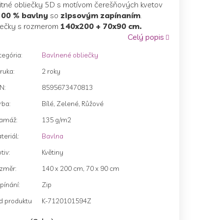
litné obliečky 5D s motívom čerešňových kvetov
duktu
00 % bavlny
so
zipsovým zapínaním
.
iečky s rozmerom
140x200 + 70x90 cm.
Celý popis
tegória
:
Bavlnené obliečky
zdičiek.
ruka
:
2 roky
AN
:
8595673470813
rba
:
Bílé, Zelené, Růžové
amáž
:
135 g/m2
teriál
:
Bavlna
tiv
:
Květiny
změr
:
140 x 200 cm, 70 x 90 cm
pínání
:
Zip
d produktu
K-7120101594Z