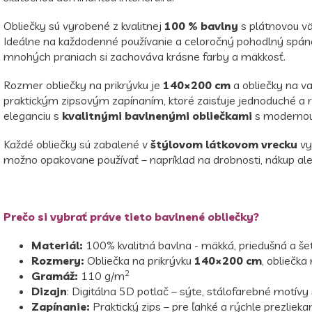
Obliečky sú vyrobené z kvalitnej
100 % bavlny
s plátnovou vä
Ideálne na každodenné používanie a celoročný pohodlný spánok.
mnohých praniach si zachováva krásne farby a mäkkosť.
Rozmer obliečky na prikrývku je
140×200 cm
a obliečky na v
praktickým zipsovým zapínaním, ktoré zaisťuje jednoduché a rýc
eleganciu s
kvalitnými bavlnenými obliečkami
s modernou 
Každé obliečky sú zabalené v
štýlovom látkovom vrecku
vy
možno opakovane používať – napríklad na drobnosti, nákup ale
Prečo si vybrať práve tieto bavlnené obliečky?
Materiál:
100% kvalitná bavlna - mäkká, priedušná a šet
Rozmery:
Obliečka na prikrývku
140×200 cm
, obliečka
2
Gramáž:
110 g/m
Dizajn
: Digitálna 5D potlač – sýte, stálofarebné motívy
Zapínanie:
Praktický zips – pre ľahké a rýchle prezliekan