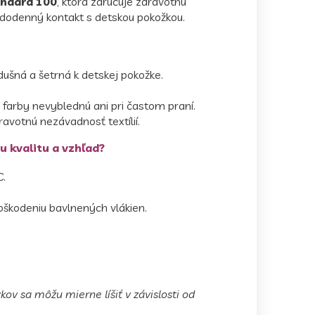
ndard 100
, ktorá zaručuje zdravotnú
ždodenný kontakt s detskou pokožkou.
dušná a šetrná k detskej pokožke.
 farby nevyblednú ani pri častom praní.
votnú nezávadnosť textílií.
u kvalitu a vzhľad?
C.
škodeniu bavlnených vlákien.
kov sa môžu mierne líšiť v závislosti od