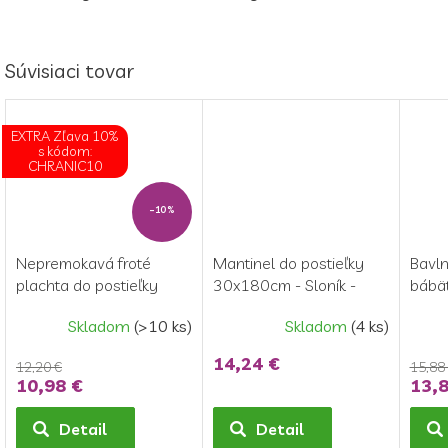
Súvisiaci tovar
EXTRA Zľava 10%
s kódom:
CHRANIC10
–10 %
Nepremokavá froté
Mantinel do postieľky
Bavln
plachta do postieľky
30x180cm - Sloník -
bábä
70x140 cm
Sivá, ružová
Jimm
Skladom
(>10 ks)
Skladom
(4 ks)
14,24 €
12,20 €
15,88
10,98 €
13,8
Detail
Detail