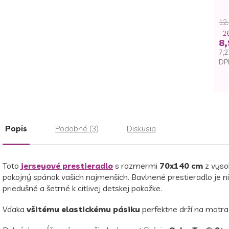
12,
–2
8,
7,2
DP
Je
ce
Popis
Podobné (3)
Diskusia
Toto
jerseyové prestieradlo
s rozmermi
70x140 cm
z vyso
pokojný spánok vašich najmenších. Bavlnené prestieradlo je n
priedušné a šetrné k citlivej detskej pokožke.
Vďaka
všitému elastickému pásiku
perfektne drží na matra