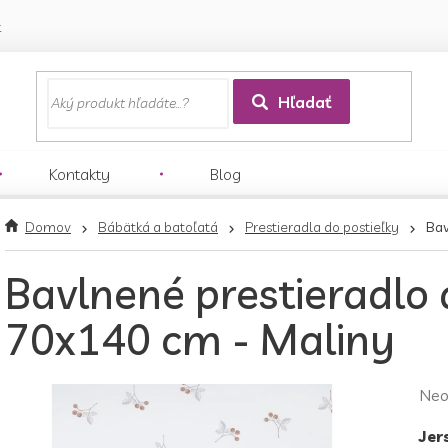
k
Hľadať
Kontakty
Blog
Domov
Bábätká a batoľatá
Prestieradla do postieľky
Bav
Bavlnené prestieradlo 
70x140 cm - Maliny
Pri
Neo
hod
Jer
pro