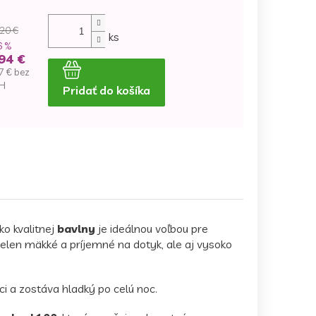
20 €
ks
6 %
94 €
7 € bez
H
Pridať do košíka
dnotková
na:
ko kvalitnej
bavlny
je ideálnou voľbou pre
ielen mäkké a príjemné na dotyk, ale aj vysoko
ci a zostáva hladký po celú noc.