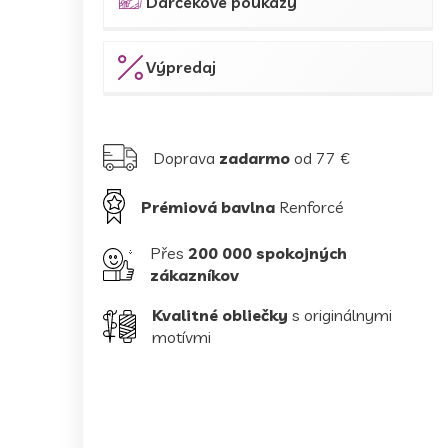
Darčekové poukazy
Výpredaj
Doprava
zadarmo
od 77 €
Prémiová bavlna
Renforcé
Přes
200 000 spokojných
zákazníkov
Kvalitné obliečky
s originálnymi
motívmi