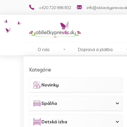
Prejsť
+420 720 996 832
info@oblieckyprevas.s
na
obsah
O nás
Doprava a platba
B
o
Preskočiť
Kategórie
č
kategórie
n
ý
Novinky
p
a
n
Spálňa
e
l
Detská izba