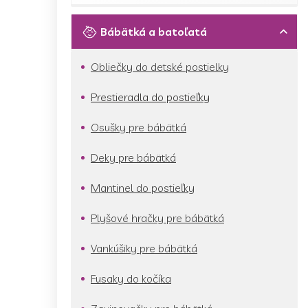
Bábätká a batoľatá
Obliečky do detské postielky
Prestieradla do postieľky
Osušky pre bábätká
Deky pre bábätká
Mantinel do postieľky
Plyšové hračky pre bábätká
Vankúšiky pre bábätká
Fusaky do kočíka