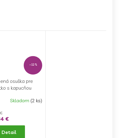
–12 %
ená osuška pre
tko s kapucňou
y 80x80cm - Psík
Skladom
(2 ks)
 €
4 €
Detail