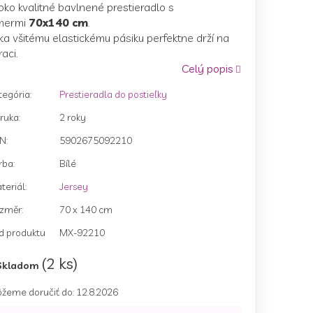
ko kvalitné bavlnené prestieradlo s
mermi
70x140 cm
.
a všitému elastickému pásiku perfektne drží na
aci.
Celý popis
zdičiek.
tegória
:
Prestieradla do postieľky
ruka
:
2 roky
AN
:
5902675092210
rba
:
Bílé
teriál
:
Jersey
změr
:
70 x 140 cm
d produktu
MX-92210
(2 ks)
Skladom
žeme doručiť do:
12.8.2026