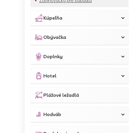
Zavinovačky pre bábätká
Kúpeľňa
Obývačka
Doplnky
Hotel
Plážové ležadlá
Hodváb