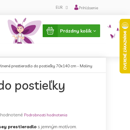
EUR
Prihlásenie
Nákupný
Prázdny košík
košík
lnené prestieradlo do postieľky 70x140 cm - Maliny
do postieľky
emerné
hodnotené
Podrobnosti hodnotenia
notenie
sey prestieradlo
s jemným motívom.
duktu