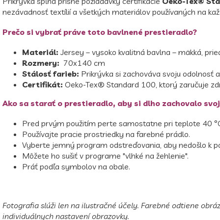
Prikrývka spĺňa prísne požiadavky certifikácie
Oeko-Tex® Sta
nezávadnosť textílií a všetkých materiálov používaných na ka
Prečo si vybrať práve toto bavlnené prestieradlo?
Materiál:
Jersey – vysoko kvalitná bavlna – mäkká, prie
Rozmery:
70x140 cm
Stálosť farieb:
Prikrývka si zachováva svoju odolnosť a
Certifikát:
Oeko-Tex® Standard 100, ktorý zaručuje zdra
Ako sa starať o prestieradlo, aby si dlho zachovalo svoj
Pred prvým použitím perte samostatne pri teplote 40 °
Používajte pracie prostriedky na farebné prádlo.
Vyberte jemný program odstreďovania, aby nedošlo k po
Môžete ho sušiť v programe "vlhké na žehlenie".
Práť podľa symbolov na obale.
Fotografia slúži len na ilustračné účely. Farebné odtiene obráz
individuálnych nastavení obrazovky.