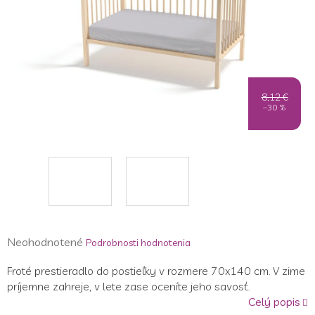
8,12 €
–30 %
Priemerné
Neohodnotené
Podrobnosti hodnotenia
hodnotenie
Froté prestieradlo do postieľky v rozmere 70x140 cm. V zime
produktu
príjemne zahreje, v lete zase oceníte jeho savosť.
je
Celý popis
0,0