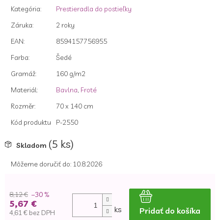
z
Kategória
:
Prestieradla do postieľky
5
hviezdičiek.
Záruka
:
2 roky
EAN
:
8594157756955
Farba
:
Šedé
Gramáž
:
160 g/m2
Materiál
:
Bavlna
,
Froté
Rozměr
:
70 x 140 cm
Kód produktu
P-2550
(5 ks)
Skladom
Môžeme doručiť do:
10.8.2026
8,12 €
–30 %
5,67 €
ks
Pridať do košíka
4,61 € bez DPH