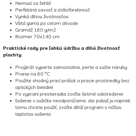
Nemusí sa žehliť
Perfektná savosť a stálofarebnosť
Vyniká dlhou životnosťou
Všitá guma po celom obvode
Gramáž 160 g/m2
Rozmer 70x140 cm
Praktické rady pre ľahkú údržbu a dlhú životnosť
plachty
Prvýkrát vyperte samostatne, perte a sušte naruby
Pranie na 60 °C
Použite vhodný prací prášok a pracie prostriedky bez
optických bielidiel
Po vypraní prestieradla zvoľte šetrné odstredenie
Sušenie v sušičke neodporúčame, ale pokiaľ ju napriek
tomu chcete použiť, zvoľte dlhší program s nižšou
teplotou sušenia