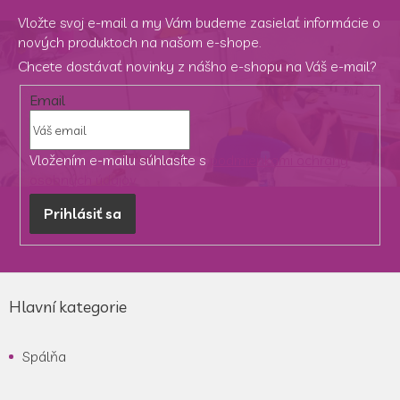
Vložte svoj e-mail a my Vám budeme zasielať informácie o
nových produktoch na našom e-shope.
Chcete dostávať novinky z nášho e-shopu na Váš e-mail?
Email
Vložením e-mailu súhlasíte s
podmienkami ochrany
osobných údajov
Prihlásiť sa
Z
á
Hlavní kategorie
p
ä
Spálňa
t
i
e