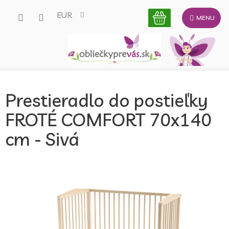
Prejsť
EUR
na
obsah
Prestieradlo do postieľky
FROTÉ COMFORT 70x140
cm - Sivá