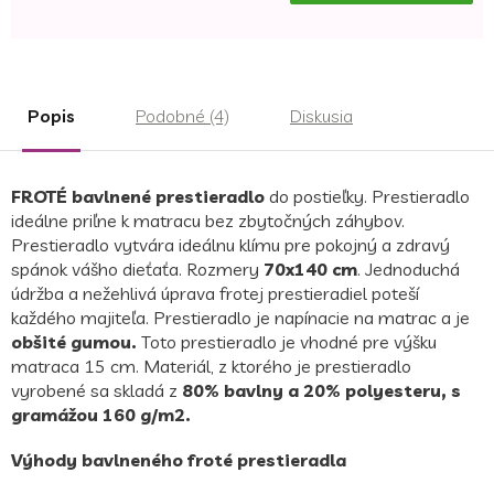
Jednotková
cena:
Popis
Podobné (4)
Diskusia
FROTÉ bavlnené prestieradlo
do postieľky. Prestieradlo
ideálne priľne k matracu bez zbytočných záhybov.
Prestieradlo vytvára ideálnu klímu pre pokojný a zdravý
spánok vášho dieťaťa. Rozmery
70x140 cm
. Jednoduchá
údržba a nežehlivá úprava frotej prestieradiel poteší
každého majiteľa. Prestieradlo je napínacie na matrac a je
obšité gumou.
Toto prestieradlo je vhodné pre výšku
matraca 15 cm. Materiál, z ktorého je prestieradlo
vyrobené sa skladá z
80% bavlny a 20% polyesteru, s
gramážou 160 g/m2.
Výhody bavlneného froté prestieradla