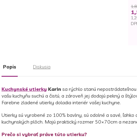
1,8
1,
1,2
DP
Je
ce
Popis
Diskusia
Kuchynské utierky
Karin
sa rýchlo stanú nepostrádateľnou
vašu kuchyňu suchú a čistú, a zároveň jej dodajú pekný a štý
Farebne zladené utierky doladia interiér vašej kuchyne.
Utierky sú vyrobené zo 100% bavlny, sú odolné a savé, ľahko ab
kuchynských plôch. Majú praktický rozmer 50×70cm a nezanec
Prečo si vybrať práve túto utierku?