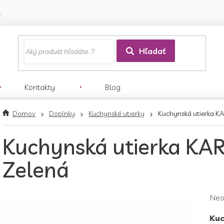
k
Hľadať
Kontakty
Blog
Domov
Doplnky
Kuchynské utierky
Kuchynská utierka K
Kuchynská utierka KAR
Zelená
Pri
Neo
hod
Kuc
pro