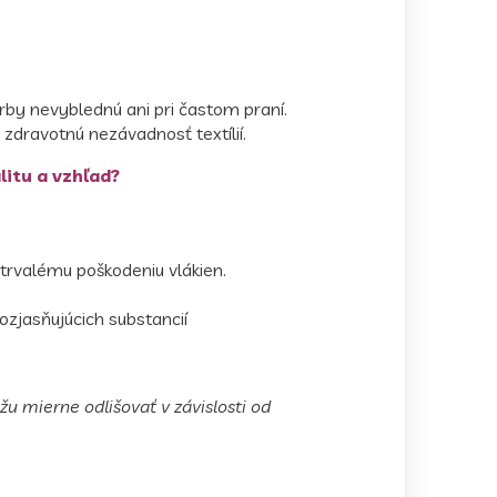
arby nevyblednú ani pri častom praní.
e zdravotnú nezávadnosť textílií.
litu a vzhľad?
trvalému poškodeniu vlákien.
ozjasňujúcich substancií
žu mierne odlišovať v závislosti od