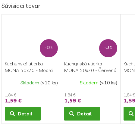
Súvisiaci tovar
–13 %
–13 %
Kuchynská utierka
Kuchynská utierka
Kuchy
MONA 50x70 - Modrá
MONA 50x70 - Červená
MONA
Skladom
(>10 ks)
Skladem
(>10 ks)
1,84 €
1,84 €
1,84 €
1,59 €
1,59 €
1,59
Detail
Detail