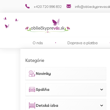
Prejsť
+420 720 996 832
info@oblieckyprevas.s
na
obsah
O nás
Doprava a platba
B
o
Preskočiť
Kategórie
č
kategórie
n
ý
Novinky
p
a
n
Spálňa
e
l
Detská izba