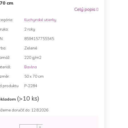
70 cm
.
Celý popis
tegória
:
Kuchynské utierky
zdičiek.
ruka
:
2 roky
AN
:
8594157755545
rba
:
Zelené
amáž
:
220 g/m2
teriál
:
Bavlna
změr
:
50 x 70 cm
d produktu
P-2284
(>10 ks)
Skladom
žeme doručiť do:
12.8.2026