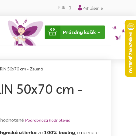
EUR
Prihlásenie
Nákupný
Prázdny košík
košík
ARIN 50x70 cm - Zelená
IN 50x70 cm -
emerné
hodnotené
Podrobnosti hodnotenia
notenie
hynská utierka
zo
100% bavlny
, o rozmere
duktu