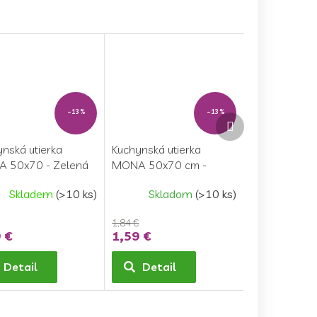
–13 %
–13 %
Ďalší
produkt
nská utierka
Kuchynská utierka
 50x70 - Zelená
MONA 50x70 cm -
Oranžová
Skladem
(>10 ks)
Skladom
(>10 ks)
1,84 €
 €
1,59 €
Detail
Detail