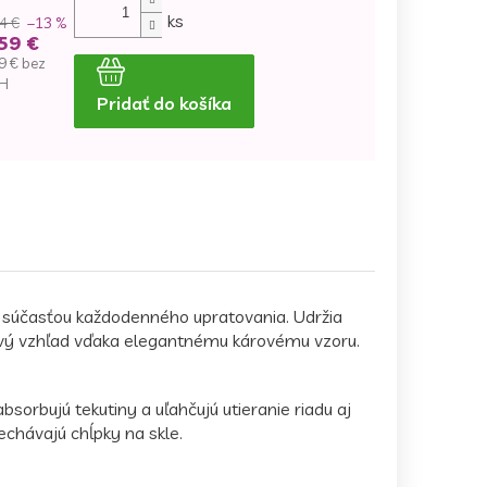
ks
4 €
–13 %
59 €
9 € bez
H
Pridať do košíka
dnotková
na:
 súčasťou každodenného upratovania. Udržia
lový vzhľad vďaka elegantnému károvému vzoru.
sorbujú tekutiny a uľahčujú utieranie riadu aj
hávajú chĺpky na skle.