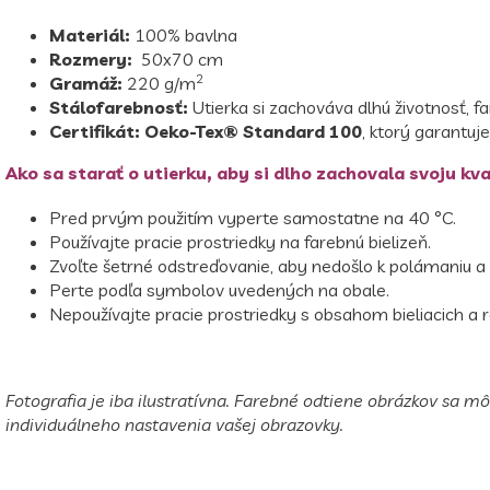
Materiál:
100% bavlna
Rozmery:
50x70 cm
2
Gramáž:
220 g/m
Stálofarebnosť:
Utierka si zachováva dlhú životnosť, f
Certifikát:
Oeko-Tex® Standard 100
, ktorý garantuj
Ako sa starať o utierku, aby si dlho zachovala svoju kva
Pred prvým použitím vyperte samostatne na 40 °C.
Používajte pracie prostriedky na farebnú bielizeň.
Zvoľte šetrné odstreďovanie, aby nedošlo k polámaniu a 
Perte podľa symbolov uvedených na obale.
Nepoužívajte pracie prostriedky s obsahom bieliacich a r
Fotografia je iba ilustratívna. Farebné odtiene obrázkov sa mô
individuálneho nastavenia vašej obrazovky.