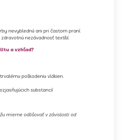
arby nevyblednú ani pri častom praní.
e zdravotnú nezávadnosť textílií.
litu a vzhľad?
trvalému poškodeniu vlákien.
ozjasňujúcich substancií
žu mierne odlišovať v závislosti od