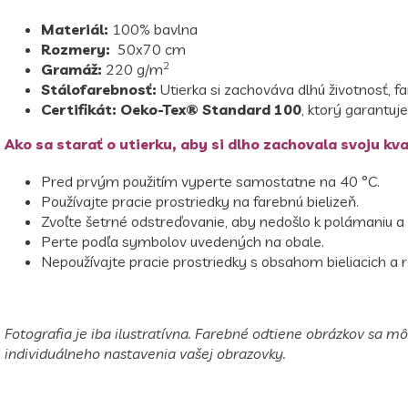
Materiál:
100% bavlna
Rozmery:
50x70 cm
2
Gramáž:
220 g/m
Stálofarebnosť:
Utierka si zachováva dlhú životnosť, f
Certifikát:
Oeko-Tex® Standard 100
, ktorý garantuj
Ako sa starať o utierku, aby si dlho zachovala svoju kva
Pred prvým použitím vyperte samostatne na 40 °C.
Používajte pracie prostriedky na farebnú bielizeň.
Zvoľte šetrné odstreďovanie, aby nedošlo k polámaniu a 
Perte podľa symbolov uvedených na obale.
Nepoužívajte pracie prostriedky s obsahom bieliacich a r
Fotografia je iba ilustratívna. Farebné odtiene obrázkov sa mô
individuálneho nastavenia vašej obrazovky.