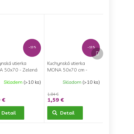
–13 %
–13 %
Ďalší
produkt
nská utierka
Kuchynská utierka
 50x70 - Zelená
MONA 50x70 cm -
Oranžová
Skladem
(>10 ks)
Skladom
(>10 ks)
1,84 €
 €
1,59 €
Detail
Detail