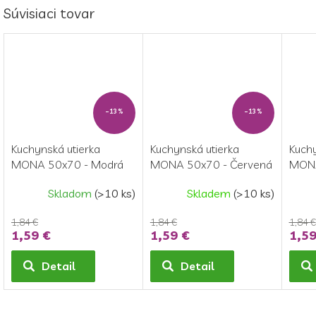
Súvisiaci tovar
–13 %
–13 %
Kuchynská utierka
Kuchynská utierka
Kuchy
MONA 50x70 - Modrá
MONA 50x70 - Červená
MONA
Skladom
(>10 ks)
Skladem
(>10 ks)
1,84 €
1,84 €
1,84 €
1,59 €
1,59 €
1,59
Detail
Detail