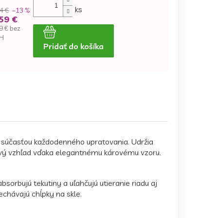
ks
4 €
–13 %
59 €
9 € bez
H
Pridať do košíka
dnotková
na:
 súčasťou každodenného upratovania. Udržia
lový vzhľad vďaka elegantnému károvému vzoru.
sorbujú tekutiny a uľahčujú utieranie riadu aj
hávajú chĺpky na skle.