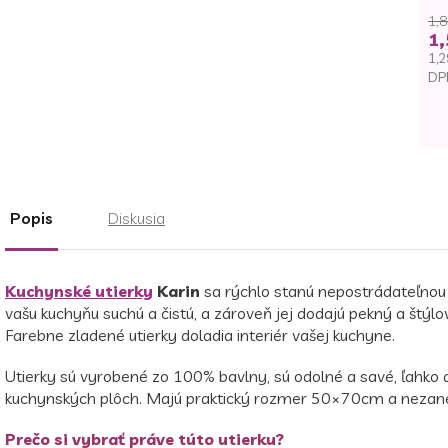
1,8
1,
1,2
DP
Je
ce
Popis
Diskusia
Kuchynské utierky
Karin
sa rýchlo stanú nepostrádateľnou
vašu kuchyňu suchú a čistú, a zároveň jej dodajú pekný a štý
Farebne zladené utierky doladia interiér vašej kuchyne.
Utierky sú vyrobené zo 100% bavlny, sú odolné a savé, ľahko ab
kuchynských plôch. Majú praktický rozmer 50×70cm a nezanec
Prečo si vybrať práve túto utierku?