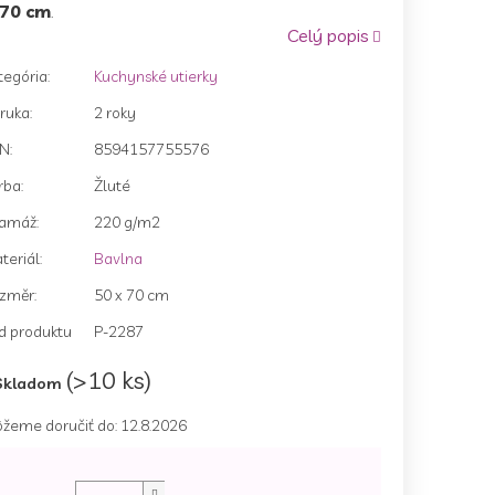
70 cm
.
Celý popis
tegória
:
Kuchynské utierky
zdičiek.
ruka
:
2 roky
AN
:
8594157755576
rba
:
Žluté
amáž
:
220 g/m2
teriál
:
Bavlna
změr
:
50 x 70 cm
d produktu
P-2287
(>10 ks)
Skladom
žeme doručiť do:
12.8.2026