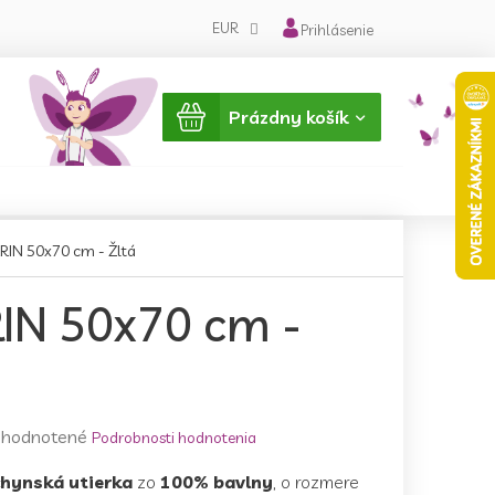
EUR
Prihlásenie
Nákupný
Prázdny košík
košík
RIN 50x70 cm - Žltá
IN 50x70 cm -
emerné
hodnotené
Podrobnosti hodnotenia
notenie
hynská utierka
zo
100% bavlny
, o rozmere
duktu