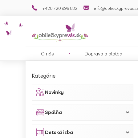
Prejsť
+420 720 996 832
info@oblieckyprevas.s
na
obsah
O nás
Doprava a platba
B
o
Preskočiť
Kategórie
č
kategórie
n
ý
Novinky
p
a
n
Spálňa
e
l
Detská izba