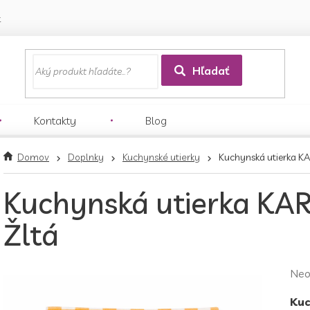
k
Hľadať
Kontakty
Blog
Domov
Doplnky
Kuchynské utierky
Kuchynská utierka KA
Kuchynská utierka KAR
Žltá
Pri
Neo
hod
Kuc
pro