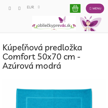
Prejsť
EUR
na
obsah
Kúpeľňová predložka
Comfort 50x70 cm -
Azúrová modrá