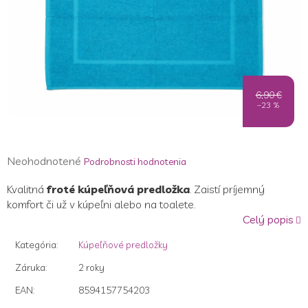
6,90 €
–23 %
Priemerné
Neohodnotené
Podrobnosti hodnotenia
hodnotenie
Kvalitná
froté kúpeľňová predložka
. Zaistí príjemný
produktu
komfort či už v kúpeľni alebo na toalete.
je
Celý popis
0,0
z
Kategória
:
Kúpeľňové predložky
5
hviezdičiek.
Záruka
:
2 roky
EAN
:
8594157754203