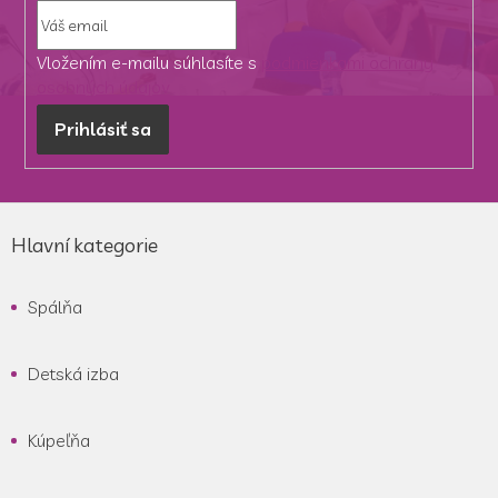
Vložením e-mailu súhlasíte s
podmienkami ochrany
osobných údajov
Prihlásiť sa
Z
á
Hlavní kategorie
p
ä
Spálňa
t
i
e
Detská izba
Kúpeľňa