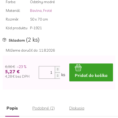
Farba
:
Odstíny modré
Materiál
:
Bavlna
,
Froté
Rozměr
:
50 x 70 cm
Kód produktu
P-1921
(2 ks)
Skladom
Môžeme doručiť do:
11.8.2026
6,90 €
–23 %
5,27 €
ks
Pridať do košíka
4,28 € bez DPH
Jednotková
cena:
Popis
Podobné (2)
Diskusia