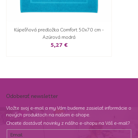
Kúpeľňová predložka Comfort 50x70 cm -
Azúrová modrá
5,27 €
Odoberať newsletter
Vložte svoj e-mail a my Vám budeme zasielať informácie o
nových produktoch na našom e-shope.
Chcete dostávať novinky z nášho e-shopu na Váš e-mail?
Email