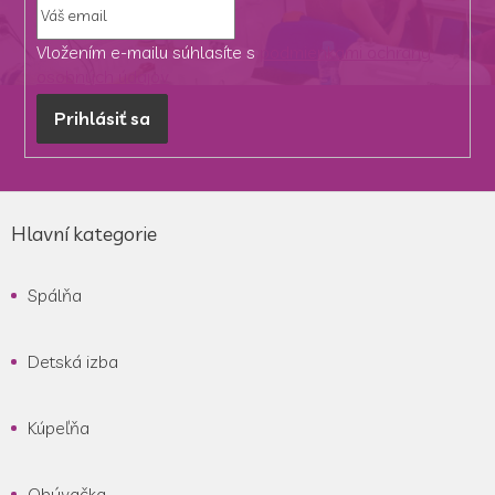
Vložením e-mailu súhlasíte s
podmienkami ochrany
osobných údajov
Prihlásiť sa
Z
á
Hlavní kategorie
p
ä
Spálňa
t
i
e
Detská izba
Kúpeľňa
Obývačka