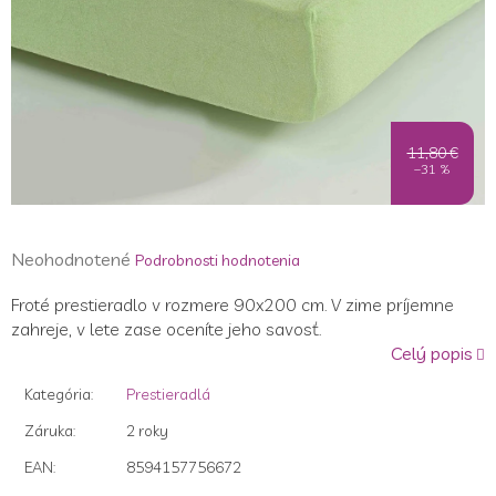
11,80 €
–31 %
Priemerné
Neohodnotené
Podrobnosti hodnotenia
hodnotenie
Froté prestieradlo v rozmere 90x200 cm. V zime príjemne
produktu
zahreje, v lete zase oceníte jeho savosť.
je
Celý popis
0,0
z
Kategória
:
Prestieradlá
5
hviezdičiek.
Záruka
:
2 roky
EAN
:
8594157756672