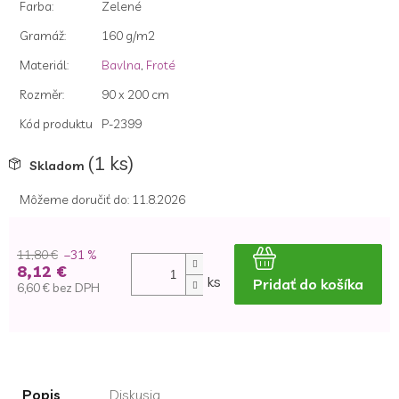
Farba
:
Zelené
Gramáž
:
160 g/m2
Materiál
:
Bavlna
,
Froté
Rozměr
:
90 x 200 cm
Kód produktu
P-2399
(1 ks)
Skladom
Môžeme doručiť do:
11.8.2026
11,80 €
–31 %
8,12 €
ks
Pridať do košíka
6,60 € bez DPH
Jednotková
cena:
Popis
Diskusia