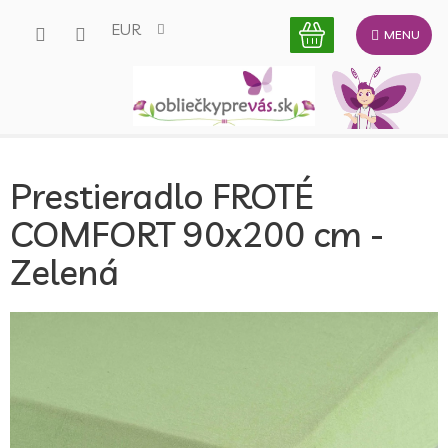
Prejsť
EUR
na
obsah
Prestieradlo FROTÉ
COMFORT 90x200 cm -
Zelená