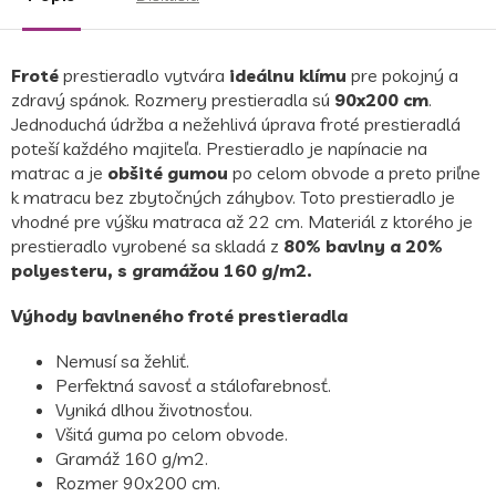
Froté
prestieradlo vytvára
ideálnu klímu
pre pokojný a
zdravý spánok. Rozmery prestieradla sú
90x200 cm
.
Jednoduchá údržba a nežehlivá úprava froté prestieradlá
poteší každého majiteľa. Prestieradlo je napínacie na
matrac a je
obšité gumou
po celom obvode a preto priľne
k matracu bez zbytočných záhybov. Toto prestieradlo je
vhodné pre výšku matraca až 22 cm. Materiál z ktorého je
prestieradlo vyrobené sa skladá z
80% bavlny a 20%
polyesteru, s gramážou 160 g/m2.
Výhody bavlneného froté prestieradla
Nemusí sa žehliť.
Perfektná savosť a stálofarebnosť.
Vyniká dlhou životnosťou.
Všitá guma po celom obvode.
Gramáž 160 g/m2.
Rozmer 90x200 cm.