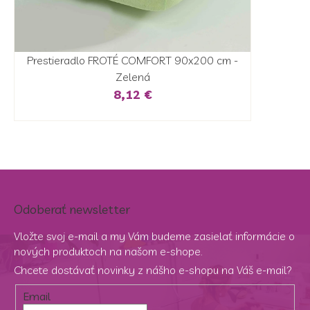
Prestieradlo FROTÉ COMFORT 90x200 cm -
Zelená
8,12 €
Odoberať newsletter
Vložte svoj e-mail a my Vám budeme zasielať informácie o
nových produktoch na našom e-shope.
Chcete dostávať novinky z nášho e-shopu na Váš e-mail?
Email