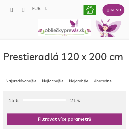
Prejsť
EUR
na
obsah
Prestieradlá 120 x 200 cm
R
a
Najpredávanejšie
Najlacnejšie
Najdrahšie
Abecedne
d
e
n
15
€
21
€
i
e
p
r