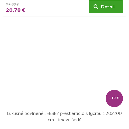
23,22 €
Detail
20,78 €
–10 %
Luxusné bavlnené JERSEY prestieradlo s lycrou 120x200
cm - tmavo šedá