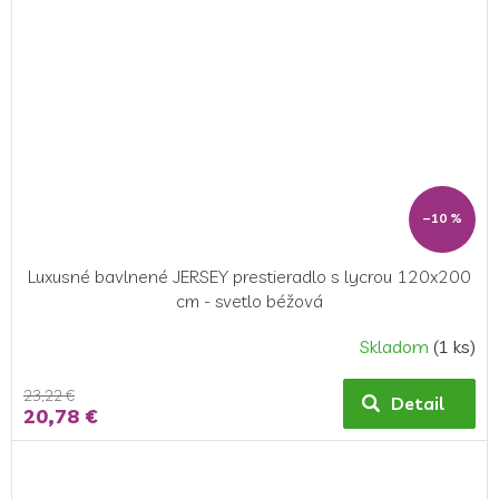
–10 %
Luxusné bavlnené JERSEY prestieradlo s lycrou 120x200
cm - svetlo béžová
Skladom
(1 ks)
23,22 €
Detail
20,78 €