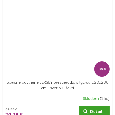
–10 %
Luxusné bavlnené JERSEY prestieradlo s lycrou 120x200
cm - svetlo ružová
Skladom
(1 ks)
23,22 €
Detail
20,78 €