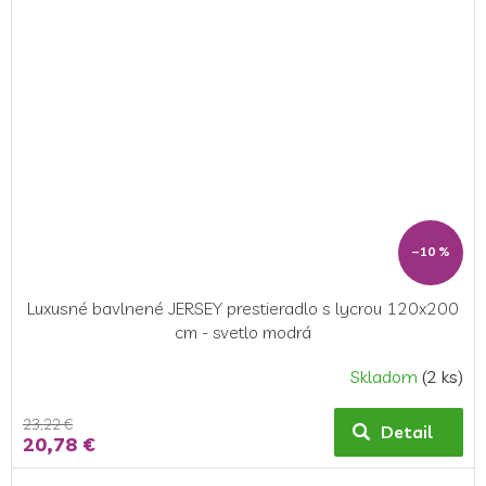
–10 %
Luxusné bavlnené JERSEY prestieradlo s lycrou 120x200
cm - svetlo modrá
Skladom
(2 ks)
23,22 €
Detail
20,78 €