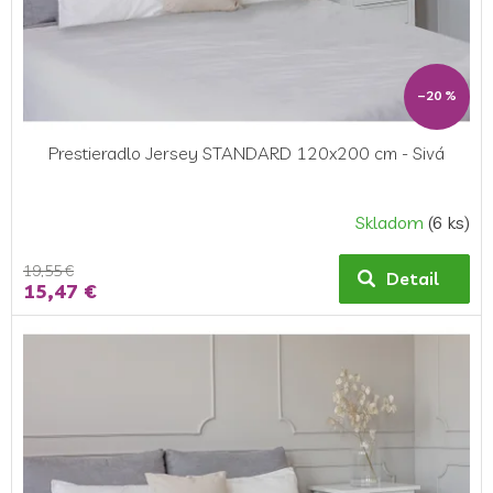
u
k
t
o
–20 %
v
Prestieradlo Jersey STANDARD 120x200 cm - Sivá
Skladom
(6 ks)
19,55 €
Detail
15,47 €