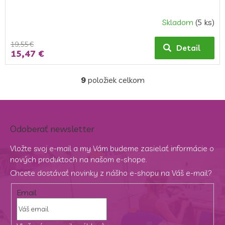
Skladom
(5 ks)
19,55 €
Detail
15,47 €
9
položiek celkom
O
v
l
á
d
Odoberať newsletter
a
c
Vložte svoj e-mail a my Vám budeme zasielať informácie o
i
nových produktoch na našom e-shope.
e
p
Chcete dostávať novinky z nášho e-shopu na Váš e-mail?
r
v
Email
k
y
v