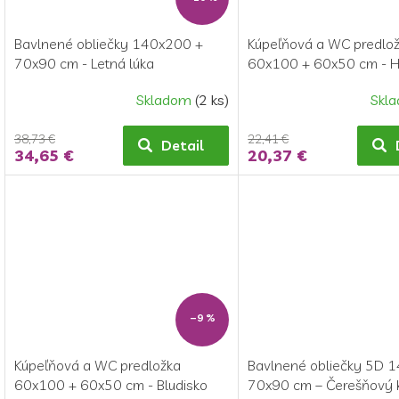
Bavlnené obliečky 140x200 +
Kúpeľňová a WC predlo
70x90 cm - Letná lúka
60x100 + 60x50 cm - 
hnedá
Skladom
(2 ks)
Skl
38,73 €
22,41 €
Detail
34,65 €
20,37 €
–9 %
Kúpeľňová a WC predložka
Bavlnené obliečky 5D 
60x100 + 60x50 cm - Bludisko
70x90 cm – Čerešňový 