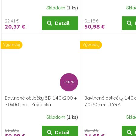
oranžové
Skladom
(1 ks)
Skl
22,41 €
61,18 €
Detail
20,37 €
50,98 €
Výpredaj
Výpredaj
–16 %
Bavlnené obliečky 5D 140x200 +
Bavlnené obliečky 140
70x90 cm – Krásenka
70x90cm - TYRA
Skladom
(1 ks)
Skl
61,18 €
38,73 €
Detail
50,98 €
34,65 €