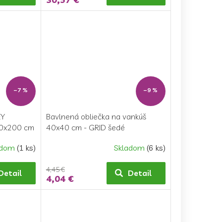
–7 %
–9 %
EY
Bavlnená obliečka na vankúš
220x200 cm
40x40 cm - GRID šedé
adom
(1 ks)
Skladom
(6 ks)
4,45 €
Detail
Detail
4,04 €