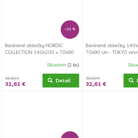
–11 %
Bavlnené obliečky NORDIC
Bavlnené obliečky 140
COLLECTION 140x200 + 70x90
70x90 cm - TOKYO vino
cm - GRID šedé
Skladom
(2 ks)
Skl
36,69 €
36,69 €
Detail
32,61 €
32,61 €