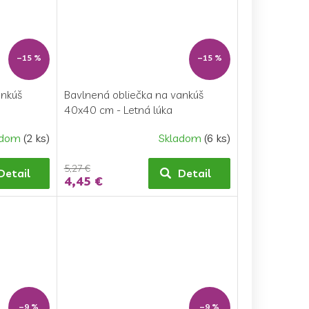
–15 %
–15 %
ankúš
Bavlnená obliečka na vankúš
40x40 cm - Letná lúka
adom
(2 ks)
Skladom
(6 ks)
5,27 €
Detail
Detail
4,45 €
–9 %
–9 %