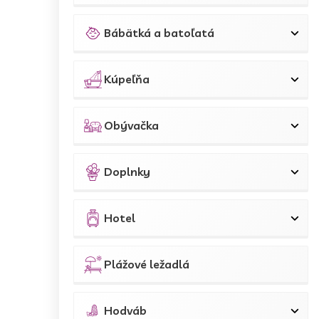
Bábätká a batoľatá
Kúpeľňa
Obývačka
Doplnky
Hotel
Plážové ležadlá
Hodváb