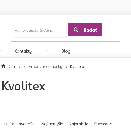
k
Hľadať
Kontakty
Blog
V
ý
Domov
Predávané značky
Kvalitex
p
i
Kvalitex
s
p
r
o
d
R
u
a
Najpredávanejšie
Najlacnejšie
Najdrahšie
Abecedne
k
d