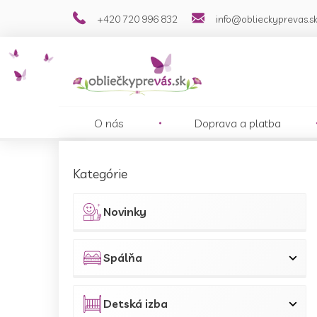
Prejsť
+420 720 996 832
info@oblieckyprevas.s
na
obsah
O nás
Doprava a platba
B
o
Preskočiť
Kategórie
č
kategórie
n
ý
Novinky
p
a
n
Spálňa
e
l
Detská izba