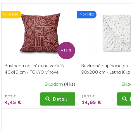
t
e
o
n
v
Výpredaj
Novinka
i
e
p
r
o
d
–15 %
u
k
Bavlnená obliečka na vankúš
Bavlnené napínacie pres
t
40x40 cm - TOKYO vínové
90x200 cm - Letná lúka
o
v
Skladom
(4 ks)
Skl
5,27 €
18,33 €
Detail
4,45 €
14,65 €