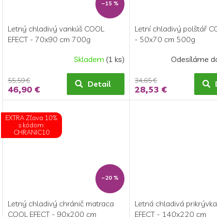
–15 %
Letný chladivý vankúš COOL
Letní chladivý polštář 
EFECT - 70x90 cm 700g
- 50x70 cm 500g
Skladem
(1 ks)
Odesíláme d
55,59 €
34,65 €
Detail
46,90 €
28,53 €
EXTRA Zľava 10%
s kódom:
CHRANIC10
–20 %
Letný chladivý chránič matraca
Letná chladivá prikrýv
COOL EFECT - 90x200 cm
EFECT - 140x220 cm