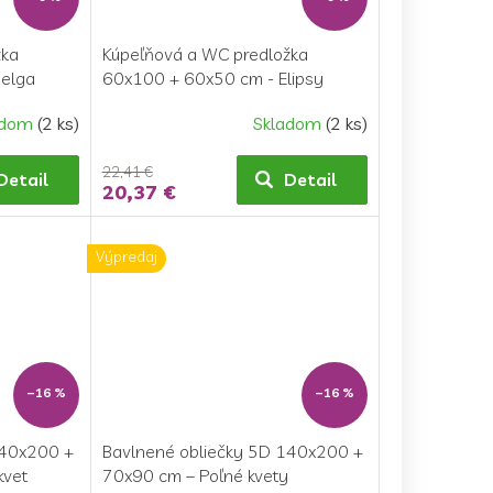
žka
Kúpeľňová a WC predložka
Helga
60x100 + 60x50 cm - Elipsy
zelené
adom
(2 ks)
Skladom
(2 ks)
22,41 €
Detail
Detail
20,37 €
Výpredaj
–16 %
–16 %
140x200 +
Bavlnené obliečky 5D 140x200 +
kvet
70x90 cm – Poľné kvety