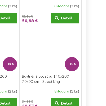
adom
(2 ks)
Skladom
(2 ks)
61,18 €
Detail
Detail
50,98 €
–10 %
–11 %
x200 +
Bavlněné obliečky 140x200 +
70x90 cm - Street king
adom
(2 ks)
Skladom
(1 ks)
34,65 €
Detail
Detail
30,57 €