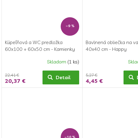
–9 %
Kúpeľňová a WC predložka
Bavlnená obliečka na v
60x100 + 60x50 cm - Kamienky
40x40 cm - Happy
šedé
Skladom
(1 ks)
Skl
22,41 €
5,27 €
Detail
20,37 €
4,45 €
–10 %