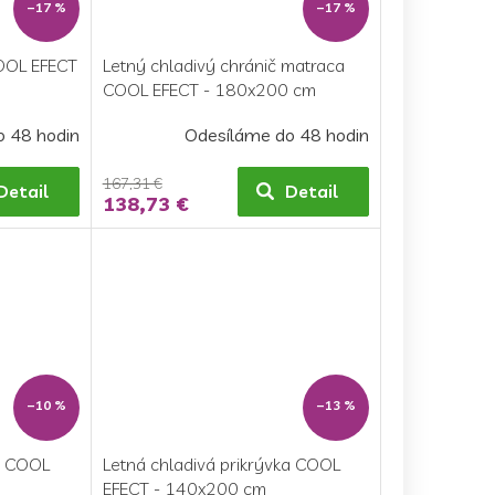
–17 %
–17 %
COOL EFECT
Letný chladivý chránič matraca
COOL EFECT - 180x200 cm
o 48 hodin
Odesíláme do 48 hodin
167,31 €
Detail
Detail
138,73 €
–10 %
–13 %
ka COOL
Letná chladivá prikrývka COOL
EFECT - 140x200 cm