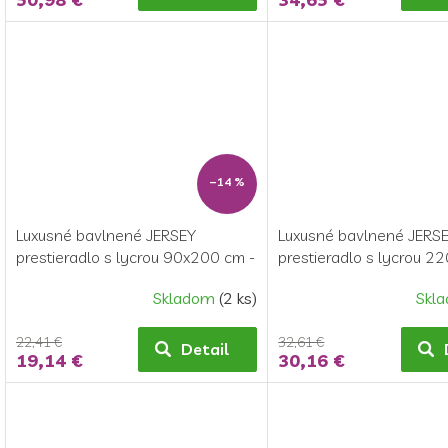
–14 %
Luxusné bavlnené JERSEY
Luxusné bavlnené JERS
prestieradlo s lycrou 90x200 cm -
prestieradlo s lycrou 
béžové
- béžové
Skladom
(2 ks)
Skl
22,41 €
32,61 €
Detail
19,14 €
30,16 €