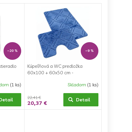
–20 %
–9 %
tieradlo
Kúpeľňová a WC predložka
60x100 + 60x50 cm -
Kosoštvorce modré
adom
(1 ks)
Skladom
(1 ks)
22,41 €
Detail
Detail
20,37 €