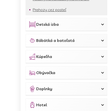
Prehozy cez posteľ
Detská izba
Bábätká a batoľatá
Kúpeľňa
Obývačka
Doplnky
Hotel