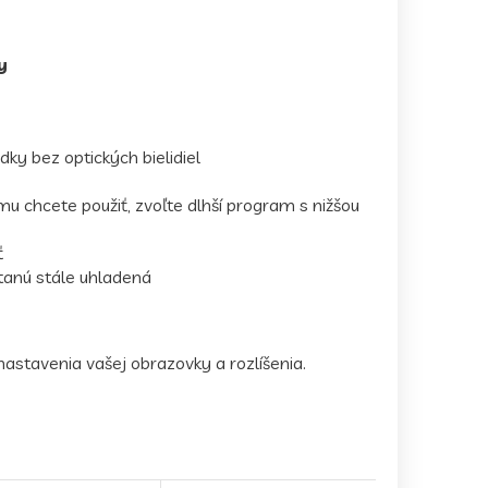
y
dky bez optických bielidiel
mu chcete použiť, zvoľte dlhší program s nižšou
ť
tanú stále uhladená
nastavenia vašej obrazovky a rozlíšenia.