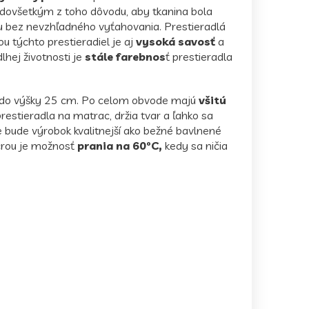
edovšetkým z toho dôvodu, aby tkanina bola
vu bez nevzhľadného vyťahovania. Prestieradlá
 týchto prestieradiel je aj
vysoká savosť
a
hej životnosti je
stále farebnos
ť prestieradla
 do výšky 25 cm. Po celom obvode majú
všitú
restieradla na matrac, držia tvar a ľahko sa
e bude výrobok kvalitnejší ako bežné bavlnené
ycrou je možnosť
prania na 60°C,
kedy sa ničia