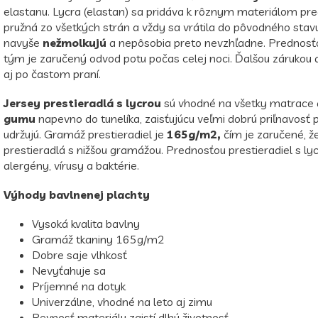
elastanu. Lycra (elastan) sa pridáva k rôznym materiálom pr
pružná zo všetkých strán a vždy sa vrátila do pôvodného sta
navyše
nežmolkujú
a nepôsobia preto nevzhľadne. Prednosťou
tým je zaručený odvod potu počas celej noci. Ďalšou zárukou dl
aj po častom praní.
Jersey prestieradlá s lycrou
sú vhodné na všetky matrace
gumu
napevno do tunelíka, zaisťujúcu veľmi dobrú priľnavosť p
udržujú. Gramáž prestieradiel je
165g/m2,
čím je zaručené, ž
prestieradlá s nižšou gramážou. Prednosťou prestieradiel s l
alergény, vírusy a baktérie.
Výhody bavlnenej plachty
Vysoká kvalita bavlny
Gramáž tkaniny 165g/m2
Dobre saje vlhkosť
Nevyťahuje sa
Príjemné na dotyk
Univerzálne, vhodné na leto aj zimu
Pevnosť materiálu zaistí dlhú životnosť