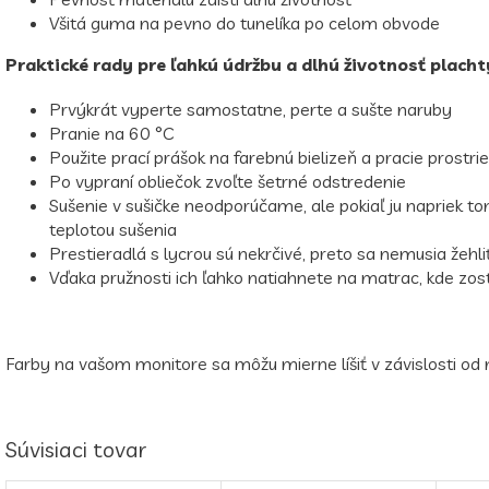
Všitá guma na pevno do tunelíka po celom obvode
Praktické rady pre ľahkú údržbu a dlhú životnosť placht
Prvýkrát vyperte samostatne, perte a sušte naruby
Pranie na 60 °C
Použite prací prášok na farebnú bielizeň a pracie prostrie
Po vypraní obliečok zvoľte šetrné odstredenie
Sušenie v sušičke neodporúčame, ale pokiaľ ju napriek to
teplotou sušenia
Prestieradlá s lycrou sú nekrčivé, preto sa nemusia žehli
Vďaka pružnosti ich ľahko natiahnete na matrac, kde zos
Farby na vašom monitore sa môžu mierne líšiť v závislosti od 
Súvisiaci tovar