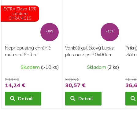
EXTRA Zľava 10%
s kódom:
CHRANIC10
–30 %
–11 %
Nepriepustný chránič
Vankúš guličkový Luxus
Prikr
matraca Softcel
plus na zips 70x90cm
vlákn
120x200 cm
900g
140x
Skladem
(>10 ks)
Skladom
(2 ks)
20,37 €
34,65 €
40,78
14,24 €
30,57 €
36,6
Detail
Detail