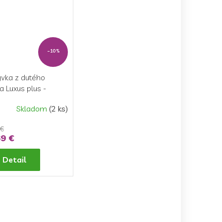
–10 %
ývka z dutého
a Luxus plus -
200cm celoročná
Skladom
(2 ks)
 €
9 €
Detail