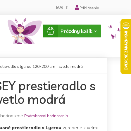
EUR
Prihlásenie
Nákupný
Prázdny košík
košík
stieradlo s lycrou 120x200 cm - svetlo modrá
EY prestieradlo s
vetlo modrá
emerné
hodnotené
Podrobnosti hodnotenia
notenie
usné prestieradlo s Lycrou
vyrobené z veľmi
duktu