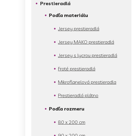
Prestieradlá
Podľa materiálu
Jersey prestieradlá
Jersey MAKO prestieradlá
Jersey s lycrou prestieradlá
Froté prestieradlá
Mikroflanelová prestieradla
Prestieradlá plátno
Podľa rozmeru
80 x 200 cm
90 x 200 cm