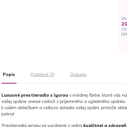
23,
20
16,
DP
Je
ce
Popis
Podobné (3)
Diskusia
Luxusné prestieradlo s lycrou
v módnej farbe, ktoré vás n
vašej spálne vnesie radosť z príjemného a výdatného spánku. 
k vašim obliečkam a celkovo doladia vašej spálni, pretože obl
patria!
Prestieradlá jersey sú vyrobené z veľmi
kvalitnej a zároveň