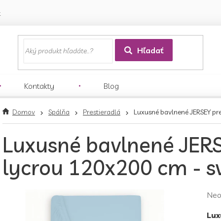
k
Hľadať
Kontakty
Blog
Domov
Spálňa
Prestieradlá
Luxusné bavlnené JERSEY pre
Luxusné bavlnené JERS
lycrou 120x200 cm - s
Pri
Neo
hod
Lux
pro