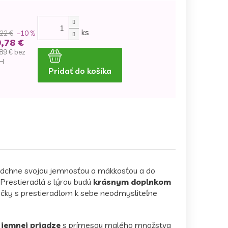
ks
22 €
–10 %
,78 €
89 € bez
H
Pridať do košíka
dnotková
na:
adchne svojou jemnosťou a mäkkosťou a do
Prestieradlá s lýrou budú
krásnym doplnkom
iečky s prestieradlom k sebe neodmysliteľne
 jemnej priadze
s prímesou malého množstva