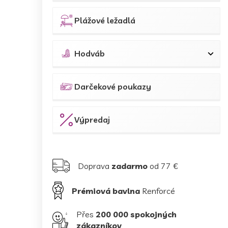
Plážové ležadlá
Hodváb
Darčekové poukazy
Výpredaj
Doprava
zadarmo
od 77 €
Prémiová bavlna
Renforcé
Přes
200 000 spokojných
zákazníkov