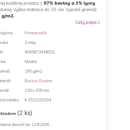
ej kvalitnej priadze z
97% bavlny a 3% lycry
astanu). Výška matraca do 25 cm. Vysoká gramáž
 g/m2.
Celý popis
zdičiek.
tegória
:
Prestieradlá
ruka
:
2 roky
AN
:
8595673458552
rba
:
Modré
amáž
:
165 g/m2
teriál
:
Bavlna
,
Elastan
změr
:
120 x 200 cm
d produktu
K-3512201024
(2 ks)
Skladom
žeme doručiť do:
12.8.2026