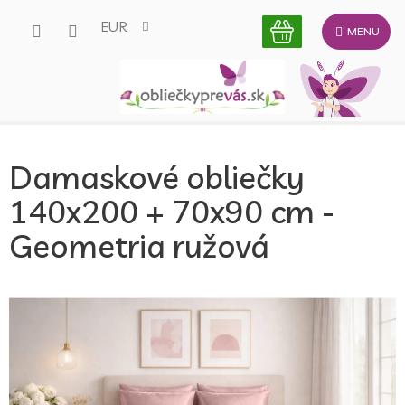
Prejsť
EUR
na
obsah
Damaskové obliečky
140x200 + 70x90 cm -
Geometria ružová