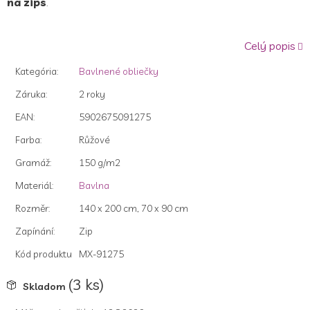
na zips
.
z
5
hviezdičiek.
Celý popis
Kategória
:
Bavlnené obliečky
Záruka
:
2 roky
EAN
:
5902675091275
Farba
:
Růžové
Gramáž
:
150 g/m2
Materiál
:
Bavlna
Rozměr
:
140 x 200 cm, 70 x 90 cm
Zapínání
:
Zip
Kód produktu
MX-91275
(3 ks)
Skladom