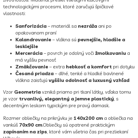
technologickými procesmi, ktoré zaručujú špičkové
vlastnosti:
Sanforizácia
– materiál sa
nezráža
ani po
opakovanom praní
Kalandrovanie
– vlákna sú
pevnejšie, hladšie a
lesklejšie
Mercerácia
– povrch je odolný voči
žmolkovaniu
a
má vyššiu pevnosť
Zmäkčovanie
– extra
hebkosť a komfort
pri dotyku
Česaná priadza
– dlhé, tenké a hladké bavlnené
vlákna zaisťujú
vyššiu odolnosť a luxusný vzhľad
Vzor
Geometria
vzniká priamo pri tkaní látky, vďaka tomu
je vzor
trvanlivý, elegantný a jemne plastický
, s
decentným leskom typickým pre pravý damask.
Rozmer obliečky na prikrývku je
140x200 cm
a obliečka na
vankúš
70x90 cm
.Obliečky sú opatrené praktickým
zapínaním na zips
, ktoré vám ušetria čas pri prezliekaní