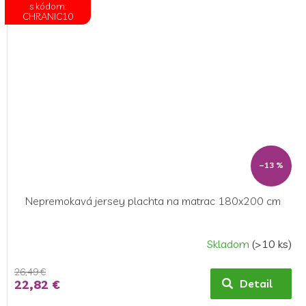
s kódom:
CHRANIC10
–13 %
Nepremokavá jersey plachta na matrac 180x200 cm
Skladom
(>10 ks)
26,49 €
22,82 €
Detail