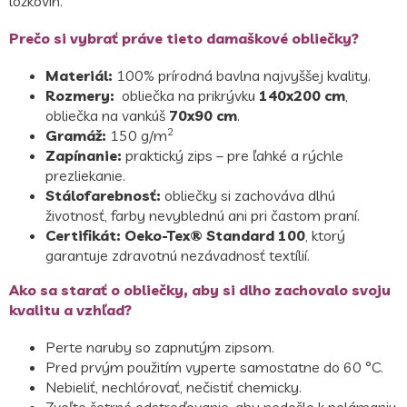
lôžkovín.
Prečo si vybrať práve tieto damaškové obliečky?
Materiál:
100% prírodná bavlna najvyššej kvality.
Rozmery:
obliečka na prikrývku
140x200 cm
,
obliečka na vankúš
70x90 cm
.
2
Gramáž:
150 g/m
Zapínanie:
praktický zips – pre ľahké a rýchle
prezliekanie.
Stálofarebnosť:
obliečky si zachováva dlhú
životnosť, farby nevyblednú ani pri častom praní.
Certifikát:
Oeko-Tex® Standard 100
, ktorý
garantuje zdravotnú nezávadnosť textílií.
Ako sa starať o obliečky, aby si dlho zachovalo svoju
kvalitu a vzhľad?
Perte naruby so zapnutým zipsom.
Pred prvým použitím vyperte samostatne do 60 °C.
Nebieliť, nechlórovať, nečistiť chemicky.
Zvoľte šetrné odstreďovanie, aby nedošlo k polámaniu