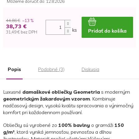
Môžeme doručiť do:
12.8.2026
44,86 €
–13 %
38,73 €
ks
Pridať do košíka
31,49 € bez DPH
Jednotková
cena:
Popis
Podobné (3)
Diskusia
Luxusné
damaškové obliečky Geometria
s moderným
geometrickým žakardovým vzorom
. Kombinuje
nadčasový design, vysokú kvalitu spracovania a výnimočný
komfort pri každodennom používaní.
Obliečky sú vyrobené zo
100% bavlny
o gramáži
150
g/m²
, ktorá vyniká jemnosťou, pevnosťou a dlhou
životnosťou. Materiál prešiel všetkými kľúčovými