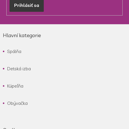
Prihlásiť sa
Z
á
Hlavní kategorie
p
ä
Spálňa
t
i
e
Detská izba
Kúpeľňa
Obývačka