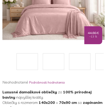
44,86 €
–13 %
Priemerné
Neohodnotené
Podrobnosti hodnotenia
hodnotenie
Luxusné damaškové obliečky
zo
100% prírodnej
produktu
bavlny
najvyššej kvality.
je
Obliečky s rozmerom
140x200
+
70x90 cm
so
zapínaním
0,0