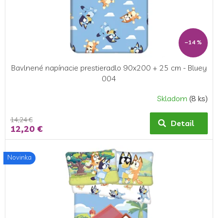
u
k
t
o
–14 %
v
Bavlnené napínacie prestieradlo 90x200 + 25 cm - Bluey
004
Skladom
(8 ks)
14,24 €
Detail
12,20 €
Novinka