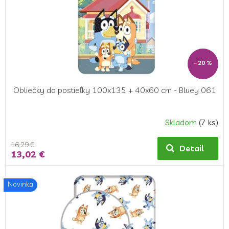
–20 %
Obliečky do postieľky 100x135 + 40x60 cm - Bluey 061
Skladom
(7 ks)
16,29 €
Detail
13,02 €
Novinka