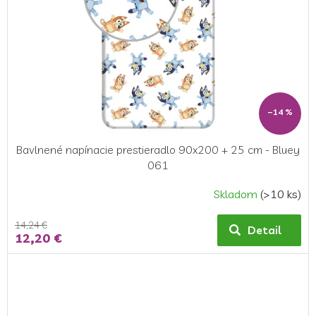
–14 %
Bavlnené napínacie prestieradlo 90x200 + 25 cm - Bluey
061
Skladom
(>10 ks)
14,24 €
Detail
12,20 €