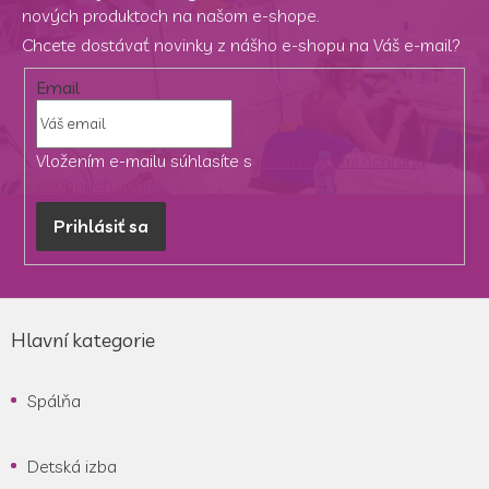
nových produktoch na našom e-shope.
e
p
Chcete dostávať novinky z nášho e-shopu na Váš e-mail?
r
v
Email
k
y
v
Vložením e-mailu súhlasíte s
podmienkami ochrany
ý
p
osobných údajov
i
s
Prihlásiť sa
u
Z
á
Hlavní kategorie
p
ä
Spálňa
t
i
e
Detská izba