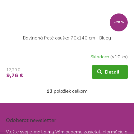
–20 %
Bavlnená froté osuška 70x140 cm - Bluey
Skladom
(>10 ks)
12,20 €
Detail
9,76 €
13
položiek celkom
O
v
l
á
d
Odoberať newsletter
a
c
Vložte svoj e-mail a my Vám budeme zasielať informácie o
i