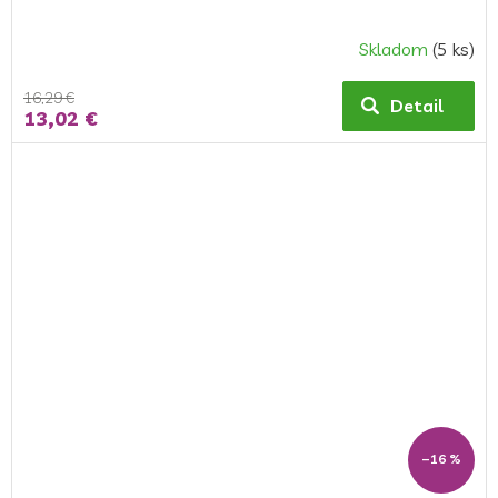
Skladom
(5 ks)
16,29 €
Detail
13,02 €
–16 %