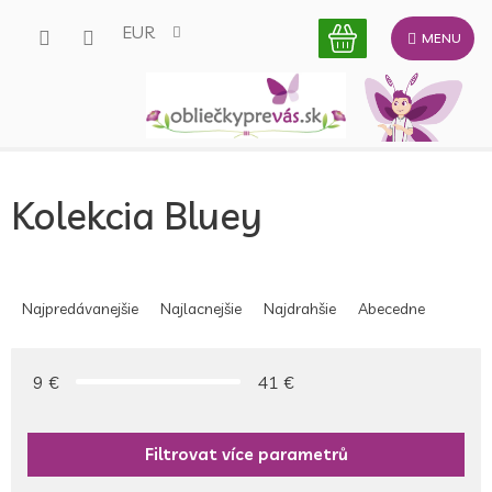
Prejsť
EUR
na
obsah
Kolekcia Bluey
R
a
Najpredávanejšie
Najlacnejšie
Najdrahšie
Abecedne
d
e
n
9
€
41
€
i
e
p
r