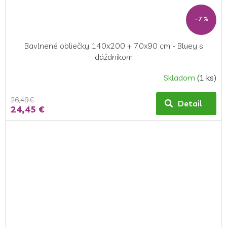
–7 %
Bavlnené obliečky 140x200 + 70x90 cm - Bluey s
dáždnikom
Skladom
(1 ks)
26,49 €
Detail
24,45 €