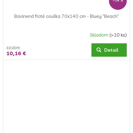
–16 %
Bavlnená froté osuška 70x140 cm - Bluey "Beach"
Skladom
(>10 ks)
12,20 €
Detail
10,16 €