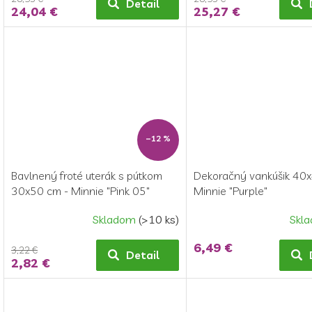
Detail
24,04 €
25,27 €
–12 %
Bavlnený froté uterák s pútkom
Dekoračný vankúšik 40
30x50 cm - Minnie "Pink 05"
Minnie "Purple"
Skladom
(>10 ks)
Skl
6,49 €
3,22 €
Detail
2,82 €