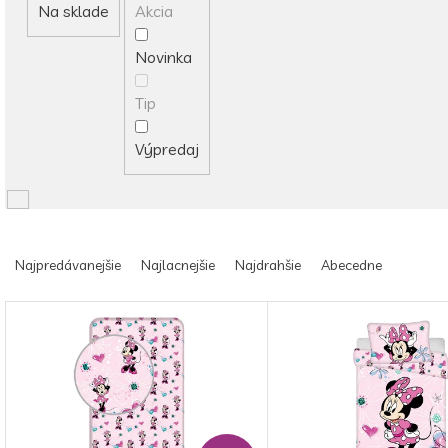
Na sklade
Akcia
Novinka
Tip
Výpredaj
R
a
Najpredávanejšie
Najlacnejšie
Najdrahšie
Abecedne
d
e
V
n
ý
i
p
e
i
p
s
r
p
o
r