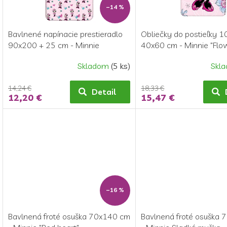
d
o
–14 %
u
d
k
u
Bavlnené napínacie prestieradlo
Obliečky do postieľky 
t
k
90x200 + 25 cm - Minnie
40x60 cm - Minnie "Flo
o
t
"Flowers 02"
v
o
Skladom
(5 ks)
Skl
v
14,24 €
18,33 €
Detail
12,20 €
15,47 €
–16 %
Bavlnená froté osuška 70x140 cm
Bavlnená froté osuška