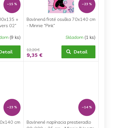
–15 %
–23 %
100x135 +
Bavlnená froté osuška 70x140 cm
wers 02"
- Minnie "Pink"
adom
(9 ks)
Skladom
(1 ks)
12,20 €
Detail
Detail
9,35 €
–23 %
–14 %
 70x140 cm
Bavlnené napínacia prestieradlo