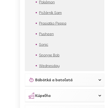
Pokémon
Požárník Sam
Prasiatko Peppa
Pusheen
Sonic
Sponge Bob
Wednesday
Bábätká a batoľatá
Kúpeľňa