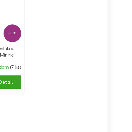
–8 %
ovlákna
Minnie
adom
(7 ks)
Detail