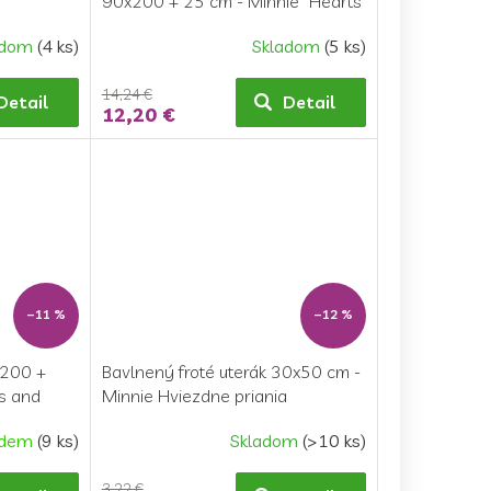
90x200 + 25 cm - Minnie "Hearts
02"
adom
(4 ks)
Skladom
(5 ks)
14,24 €
Detail
Detail
12,20 €
–11 %
–12 %
x200 +
Bavlnený froté uterák 30x50 cm -
s and
Minnie Hviezdne priania
adem
(9 ks)
Skladom
(>10 ks)
3,22 €