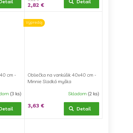
Detail
Detail
2,82 €
Výpredaj
x40 cm -
Obliečka na vankúšik 40x40 cm -
Minnie Sladká myška
adom
(3 ks)
Skladom
(2 ks)
3,63 €
Detail
Detail