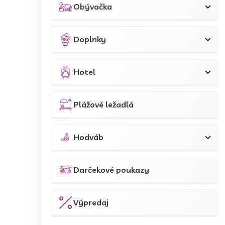
Obývačka
Doplnky
Hotel
Plážové ležadlá
Hodváb
Darčekové poukazy
Výpredaj