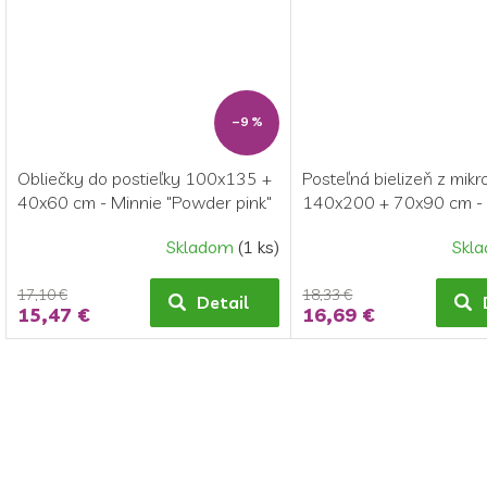
–9 %
Obliečky do postieľky 100x135 +
Posteľná bielizeň z mikr
40x60 cm - Minnie "Powder pink"
140x200 + 70x90 cm - 
"Sweet like me"
Skladom
(1 ks)
Skl
17,10 €
18,33 €
Detail
15,47 €
16,69 €
O
v
l
á
d
a