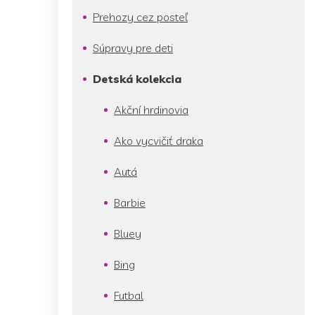
Prehozy cez posteľ
Súpravy pre deti
Detská kolekcia
Akční hrdinovia
Ako vycvičiť draka
Autá
Barbie
Bluey
Bing
Futbal