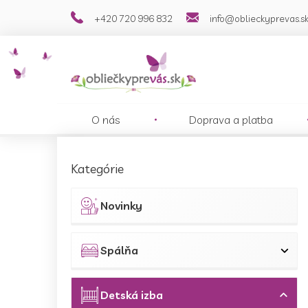
Prejsť
+420 720 996 832
info@oblieckyprevas.s
na
obsah
O nás
Doprava a platba
B
o
Preskočiť
Kategórie
č
kategórie
n
ý
Novinky
p
a
n
Spálňa
e
l
Detská izba