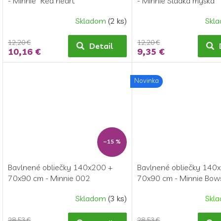
- Minnie "Red heart"
- Minnie Sladká myška
Skladom
(2 ks)
Skl
12,20 €
12,20 €
Detail
10,16 €
9,35 €
Novinka
–15 %
Bavlnené obliečky 140x200 +
Bavlnené obliečky 140
70x90 cm - Minnie 002
70x90 cm - Minnie Bow
flowers
Skladom
(3 ks)
Skl
28,53 €
28,53 €