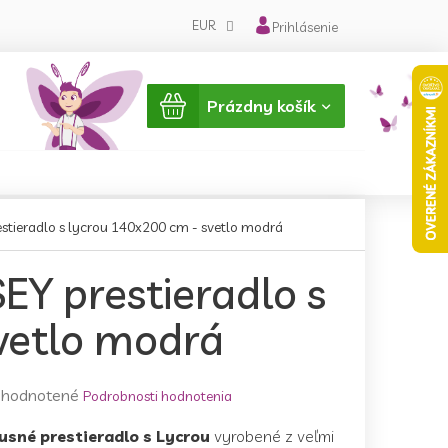
EUR
Prihlásenie
Nákupný
Prázdny košík
košík
stieradlo s lycrou 140x200 cm - svetlo modrá
EY prestieradlo s
vetlo modrá
emerné
hodnotené
Podrobnosti hodnotenia
notenie
usné prestieradlo s Lycrou
vyrobené z veľmi
duktu