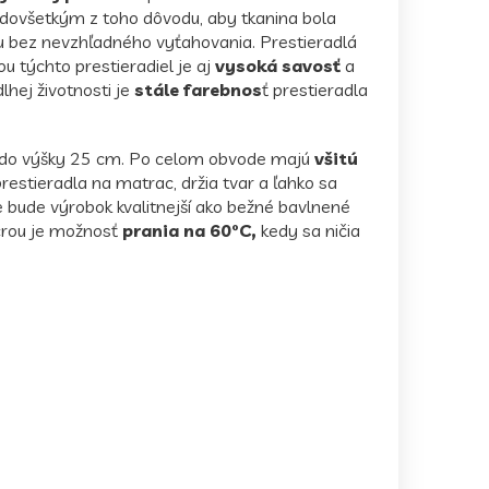
edovšetkým z toho dôvodu, aby tkanina bola
vu bez nevzhľadného vyťahovania. Prestieradlá
 týchto prestieradiel je aj
vysoká savosť
a
hej životnosti je
stále farebnos
ť prestieradla
 do výšky 25 cm. Po celom obvode majú
všitú
restieradla na matrac, držia tvar a ľahko sa
e bude výrobok kvalitnejší ako bežné bavlnené
ycrou je možnosť
prania na 60°C,
kedy sa ničia