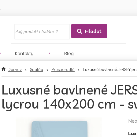
k
Hľadať
Kontakty
Blog
Domov
Spálňa
Prestieradlá
Luxusné bavlnené JERSEY pre
Luxusné bavlnené JERS
lycrou 140x200 cm - s
Pri
Neo
hod
Lux
pro