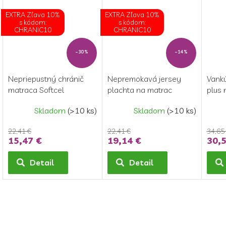
EXTRA Zľava 10%
EXTRA Zľava 10%
s kódom:
s kódom:
CHRANIC10
CHRANIC10
–30 %
–14 %
Nepriepustný chránič
Nepremokavá jersey
Vankú
matraca Softcel
plachta na matrac
plus
140x200 cm
140x200 cm
900
Skladom
(>10 ks)
Skladom
(>10 ks)
22,41 €
22,41 €
34,65
15,47 €
19,14 €
30,5
Detail
Detail