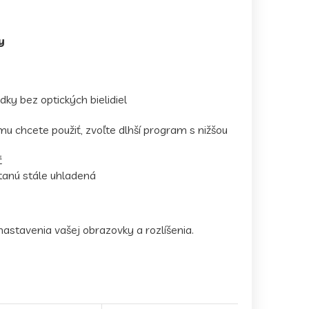
y
dky bez optických bielidiel
mu chcete použiť, zvoľte dlhší program s nižšou
ť
tanú stále uhladená
nastavenia vašej obrazovky a rozlíšenia.