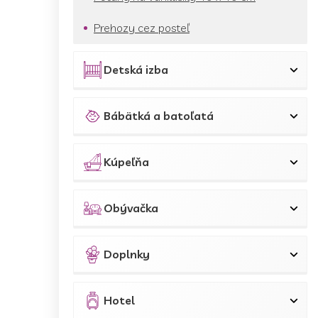
Prehozy cez posteľ
Detská izba
Bábätká a batoľatá
Kúpeľňa
Obývačka
Doplnky
Hotel