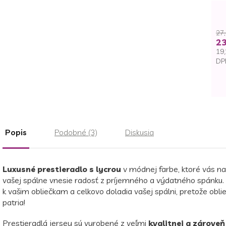
27,
23
19,
DP
Je
ce
Popis
Podobné (3)
Diskusia
Luxusné prestieradlo s lycrou
v módnej farbe, ktoré vás n
vašej spálne vnesie radosť z príjemného a výdatného spánku. 
k vašim obliečkam a celkovo doladia vašej spálni, pretože obl
patria!
Prestieradlá jersey sú vyrobené z veľmi
kvalitnej a zároveň