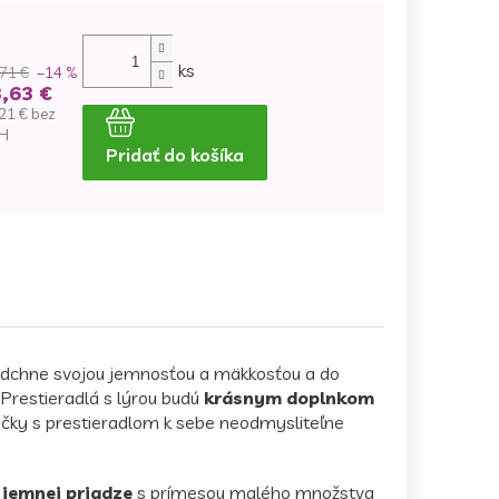
ks
71 €
–14 %
,63 €
21 € bez
H
Pridať do košíka
dnotková
na:
adchne svojou jemnosťou a mäkkosťou a do
Prestieradlá s lýrou budú
krásnym doplnkom
iečky s prestieradlom k sebe neodmysliteľne
 jemnej priadze
s prímesou malého množstva