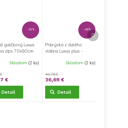
–11 %
–10 %
Ďalší
produkt
š guličkový Luxus
Prikrývka z dutého
 na zips 70x90cm
vlákna Luxus plus -
g
140x200cm celoročná
Skladom
(2 ks)
Skladom
(2 ks)
 €
40,78 €
7 €
36,69 €
Detail
Detail