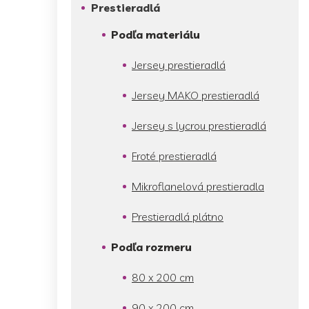
Prestieradlá
Podľa materiálu
Jersey prestieradlá
Jersey MAKO prestieradlá
Jersey s lycrou prestieradlá
Froté prestieradlá
Mikroflanelová prestieradla
Prestieradlá plátno
Podľa rozmeru
80 x 200 cm
90 x 200 cm