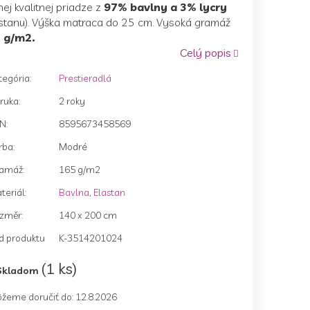
ej kvalitnej priadze z
97% bavlny a 3% lycry
astanu). Výška matraca do 25 cm. Vysoká gramáž
 g/m2.
Celý popis
zdičiek.
tegória
:
Prestieradlá
ruka
:
2 roky
AN
:
8595673458569
rba
:
Modré
amáž
:
165 g/m2
teriál
:
Bavlna
,
Elastan
změr
:
140 x 200 cm
d produktu
K-3514201024
(1 ks)
Skladom
žeme doručiť do:
12.8.2026