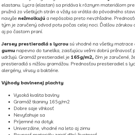
elastanu. Lycra (elastan) sa pridáva k rôznym materiálom pr
pružná zo všetkých strán a vždy sa vrátila do pôvodného sta
navyše
nežmolkujú
a nepôsobia preto nevzhľadne. Prednosťou
tým je zaručený odvod potu počas celej noci. Ďalšou zárukou dl
aj po častom praní.
Jersey prestieradlá s lycrou
sú vhodné na všetky matrace
gumu
napevno do tunelíka, zaisťujúcu veľmi dobrú priľnavosť p
udržujú. Gramáž prestieradiel je
165g/m2,
čím je zaručené, ž
prestieradlá s nižšou gramážou. Prednosťou prestieradiel s l
alergény, vírusy a baktérie.
Výhody bavlnenej plachty
Vysoká kvalita bavlny
Gramáž tkaniny 165g/m2
Dobre saje vlhkosť
Nevyťahuje sa
Príjemné na dotyk
Univerzálne, vhodné na leto aj zimu
Pevnosť materiálu zaistí dlhú životnosť