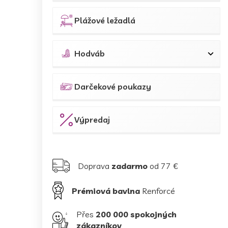
Plážové ležadlá
Hodváb
Darčekové poukazy
Výpredaj
Doprava
zadarmo
od 77 €
Prémiová bavlna
Renforcé
Přes
200 000 spokojných
zákazníkov