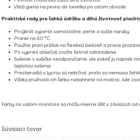
Všitá guma na pevno do tunelíka po celom obvode
Praktické rady pre ľahkú údržbu a dlhú životnosť placht
Prvýkrát vyperte samostatne, perte a sušte naruby
Pranie na 60 °C
Použite prací prášok na farebnú bielizeň a pracie prostrie
Po vypraní obliečok zvoľte šetrné odstredenie
Sušenie v sušičke neodporúčame, ale pokiaľ ju napriek to
teplotou sušenia
Prestieradlá s lycrou sú nekrčivé, preto sa nemusia žehli
Vďaka pružnosti ich ľahko natiahnete na matrac, kde zos
Farby na vašom monitore sa môžu mierne líšiť v závislosti od 
Súvisiaci tovar