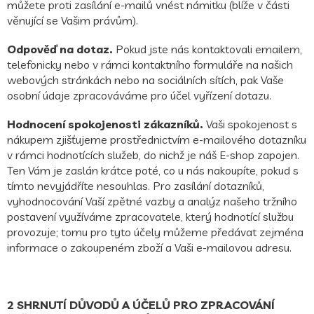
můžete proti zasílání e-mailů vnést námitku (blíže v části
věnující se Vašim právům).
Odpověď na dotaz.
Pokud jste nás kontaktovali emailem,
telefonicky nebo v rámci kontaktního formuláře na našich
webových stránkách nebo na sociálních sítích, pak Vaše
osobní údaje zpracováváme pro účel vyřízení dotazu.
Hodnocení spokojenosti zákazníků.
Vaši spokojenost s
nákupem zjišťujeme prostřednictvím e-mailového dotazníku
v rámci hodnotících služeb, do nichž je náš E-shop zapojen.
Ten Vám je zaslán krátce poté, co u nás nakoupíte, pokud s
tímto nevyjádříte nesouhlas. Pro zasílání dotazníků,
vyhodnocování Vaší zpětné vazby a analýz našeho tržního
postavení využíváme zpracovatele, který hodnotící službu
provozuje; tomu pro tyto účely můžeme předávat zejména
informace o zakoupeném zboží a Vaši e-mailovou adresu.
2 SHRNUTÍ DŮVODŮ A ÚČELŮ PRO ZPRACOVÁNÍ