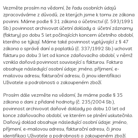
Vezměte prosím na vědomí, že řadu osobních údajů
zpracováváme z důvodů, ze kterých jsme k tomu ze zákona
povinni. Máme podle § 31 zákona o účetnictví (č. 593/1991
Sb.) povinnost archivovat účetní doklady a účetní záznamy
(faktury) po dobu 5 let počínajících koncem účetního období,
kterého se týkají. Máme také povinnost vyplývající z § 47
zákona o správě daní a poplatků (č. 337/1992 Sb.) uchovat
fakturu po dobu 3 let od konce zdaňovacího období, v němž
vznikla daňová povinnost související s fakturou. Faktura
obsahuje následující osobní údaje: jméno, příjmení, e-
mailovou adresu, fakturační adresu, či jinou identifikaci
Uživatele a podrobnosti o zakoupeném zboží.
Prosím dále vezměte na vědomí, že máme podle § 35
zákona o dani z přidané hodnoty (č. 235/2004 Sb.),
povinnost archivovat daňové doklady po dobu 10 let od
konce zdaňovacího období, ve kterém se plnění uskutečnilo.
Daňový doklad obsahuje následující osobní údaje: jméno,
příjmení, e-mailovou adresu, fakturační adresu, či jinou
identifikaci Uživatele a podrobnosti o zakoupeném zboží.