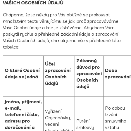
VAŠICH OSOBNÍCH ÚDAJŮ
Chápeme, že je někdy pro Vás obtížné se prokousat
množstvím textu věnujícímu se jak, proč zpracováváme
Vaše Osobní údaje a kde je získáváme. Abychom Vám
poskytli rychle a přehledně základní údaje o zpracování
Vašich Osobních údajů, shrnuli jsme vše v přehledné této
tabulce:
Zákonný
Účel
důvod pro
O které Osobní
zpracování
Doba
zpracování
údaje se jedná
Osobních
zpracování
Osobních
údajů
údajů
jméno, příjmení,
e-mail,
Po dobou
Vyřízení
telefonní číslo,
trvání
Objednávky,
adresu pro
Plnění
smluvního
vedení
doručování a
smlouvy
vztahu
uživatelského