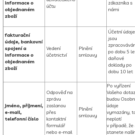
informace o
zákazníka s
účtu
objednaném
námi
zboží
Účetní údaje
fakturační
jsou
údaje, bankovní
zpracovává
spojení a
Vedení
Plnění
po dobu 5 le
informace o
účetnictví
smlouvy
daňové
objednaném
doklady po
zboží
dobu 10 let
Po vyřízení
Odpověď na
Vašeho dota
zprávu
budou Osobn
jméno, příjmení,
zaslanou
údaje
Plnění
e-mail,
přes
vymazány, t
smlouvy
telefonní číslo
kontaktní
neplatí
formulář
v případě, že
nebo e-mail
stanete naš