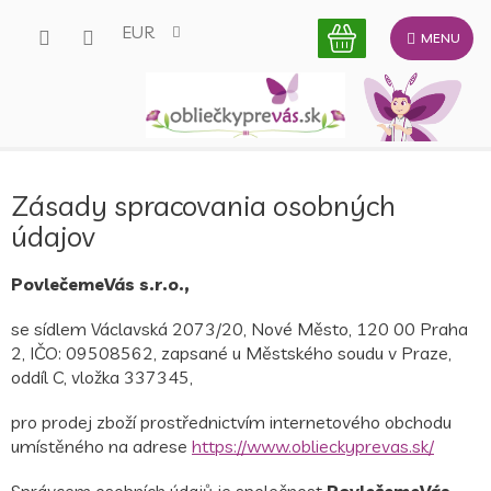
Prejsť
EUR
na
obsah
Zásady spracovania osobných
údajov
PovlečemeVás s.r.o.,
se sídlem Václavská 2073/20, Nové Město, 120 00 Praha
2, IČO: 09508562, zapsané u Městského soudu v Praze,
oddíl C, vložka 337345,
pro prodej zboží prostřednictvím internetového obchodu
umístěného na adrese
https://www.oblieckyprevas.sk/
Správcem osobních údajů je společnost
PovlečemeVás