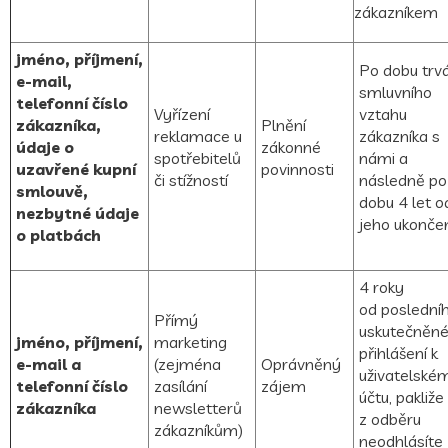
zákazníkem
jméno, příjmení,
Po dobu trv
e-mail,
smluvního
telefonní číslo
Vyřízení
vztahu
zákazníka,
Plnění
reklamace u
zákazníka s
údaje o
zákonné
spotřebitelů
námi a
uzavřené kupní
povinnosti
či stížností
následně
po
smlouvě,
dobu 4 let o
nezbytné údaje
jeho ukonče
o platbách
4 roky
od poslední
Přímý
uskutečněn
jméno, příjmení,
marketing
přihlášení k
e-mail a
(zejména
Oprávněný
uživatelské
telefonní číslo
zasílání
zájem
účtu
, pakliže
zákazníka
newsletterů
z odběru
zákazníkům)
neodhlásíte