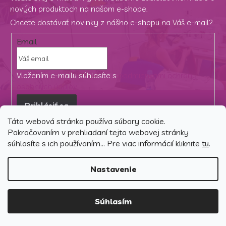
nových produktoch na našom e-shope.
Chcete dostávať novinky z nášho e-shopu na Váš e-mail?
Email
Vložením e-mailu súhlasíte s
podmienkami ochrany
osobných údajov
Prihlásiť sa
Táto webová stránka používa súbory cookie.
Pokračovaním v prehliadaní tejto webovej stránky
Z
súhlasíte s ich používaním... Pre viac informácií kliknite
tu
.
á
Hlavní kategorie
p
Nastavenie
ä
Spálňa
t
i
Súhlasím
e
Detská izba