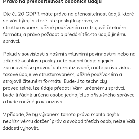
Právo na přenositelnost osobních údajů
Dle čl. 20 GDPR máte právo na přenositelnost údajů, které
se vás týkají a které jste poskytli správci, ve
strukturovaném, běžně používaném a strojově čitelném
formátu, a právo požádat o předání těchto údajů jinému
správci.
Pokud v souvislosti s našimi smluvními povinnostmi nebo na
základě souhlasu poskytnete osobní údaje a jejich
zpracování se provádí automatizovaně, máte právo získat
takové údaje ve strukturovaném, běžně používaném a
strojově čitelném formátu. Bude-li to technicky
proveditelné, lze údaje předat i Vámi určenému správci,
bude-li řádně určena osoba jednající za příslušného správce
a bude možné ji autorizovat.
V případě, že by výkonem tohoto práva mohlo dojít k
nepříznivému dotčení práv a svobod třetích osob, nelze Vaší
žádosti vyhovět.