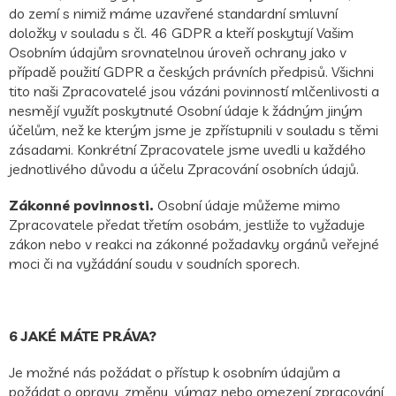
do zemí s nimiž máme uzavřené standardní smluvní
doložky v souladu s čl. 46 GDPR a kteří poskytují Vašim
Osobním údajům srovnatelnou úroveň ochrany jako v
případě použití GDPR a českých právních předpisů. Všichni
tito naši Zpracovatelé jsou vázáni povinností mlčenlivosti a
nesmějí využít poskytnuté Osobní údaje k žádným jiným
účelům, než ke kterým jsme je zpřístupnili v souladu s těmi
zásadami. Konkrétní Zpracovatele jsme uvedli u každého
jednotlivého důvodu a účelu Zpracování osobních údajů.
Zákonné povinnosti.
Osobní údaje můžeme mimo
Zpracovatele předat třetím osobám, jestliže to vyžaduje
zákon nebo v reakci na zákonné požadavky orgánů veřejné
moci či na vyžádání soudu v soudních sporech.
6 JAKÉ MÁTE PRÁVA?
Je možné nás požádat o přístup k osobním údajům a
požádat o opravu, změnu, výmaz nebo omezení zpracování