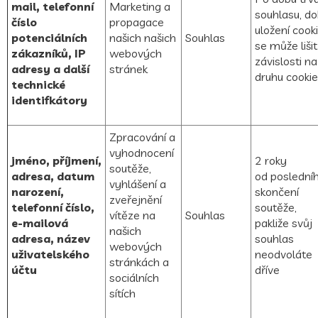
mail, telefonní
Marketing a
souhlasu, d
číslo
propagace
uložení cook
potenciálních
našich našich
Souhlas
se může lišit
zákazníků, IP
webových
závislosti na
adresy a další
stránek
druhu cooki
technické
identifkátory
Zpracování a
vyhodnocení
jméno, příjmení,
2 roky
soutěže,
adresa, datum
od poslední
vyhlášení a
narození,
skončení
zveřejnění
telefonní číslo,
soutěže
,
vítěze na
Souhlas
e-mailová
pakliže svůj
našich
adresa, název
souhlas
webových
uživatelského
neodvoláte
stránkách a
účtu
dříve
sociálních
sítích