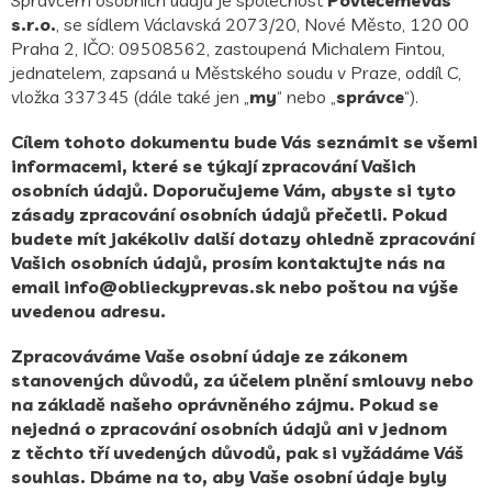
s.r.o.
, se sídlem Václavská 2073/20, Nové Město, 120 00
Praha 2, IČO: 09508562, zastoupená Michalem Fintou,
jednatelem, zapsaná u Městského soudu v Praze, oddíl C,
vložka 337345 (dále také jen „
my
“ nebo „
správce
“).
Cílem tohoto dokumentu bude Vás seznámit se všemi
informacemi, které se týkají zpracování Vašich
osobních údajů. Doporučujeme Vám, abyste si tyto
zásady zpracování osobních údajů přečetli. Pokud
budete mít jakékoliv další dotazy ohledně zpracování
Vašich osobních údajů, prosím kontaktujte nás na
email
info@oblieckyprevas.sk
nebo poštou na výše
uvedenou adresu.
Zpracováváme Vaše osobní údaje ze zákonem
stanovených důvodů, za účelem plnění smlouvy nebo
na základě našeho oprávněného zájmu. Pokud se
nejedná o zpracování osobních údajů ani v jednom
z těchto tří uvedených důvodů, pak si vyžádáme Váš
souhlas. Dbáme na to, aby Vaše osobní údaje byly