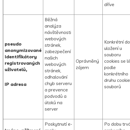
dříve
Běžná
analýza
návštěvnosti
webových
Konkrétní d
pseudo
stránek,
uložení u
anonymizované
zabezpečení
souboru
identifikátory
našich
Oprávněný
cookies se liš
registrovaných
webových
zájem
podle
uživatelů,
stránek,
konkrétního
odhalování
druhu cookie
chyb serveru
IP adresa
souborů
a prevence
podvodů a
útoků na
server
Poskytnutí e-
Po dobu trv