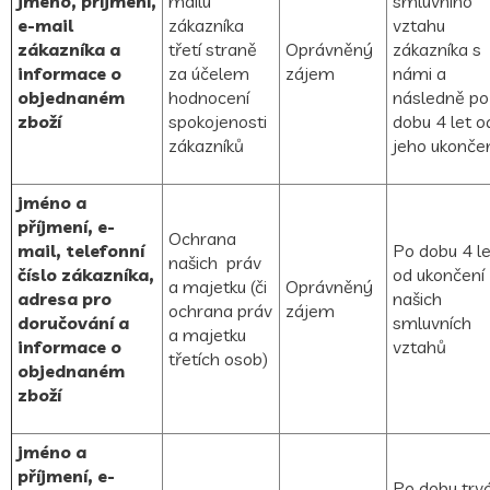
jméno, příjmení,
mailu
smluvního
e-mail
zákazníka
vztahu
zákazníka a
třetí straně
Oprávněný
zákazníka s
informace o
za účelem
zájem
námi a
objednaném
hodnocení
následně
po
zboží
spokojenosti
dobu 4 let o
zákazníků
jeho ukonče
jméno a
příjmení, e-
Ochrana
mail, telefonní
Po dobu 4 le
našich práv
číslo zákazníka,
od ukončení
a majetku (či
Oprávněný
adresa pro
našich
ochrana práv
zájem
doručování a
smluvních
a majetku
informace o
vztahů
třetích osob)
objednaném
zboží
jméno a
příjmení, e-
Po dobu trv