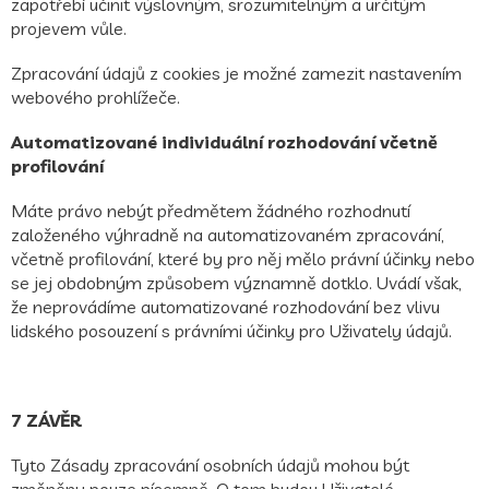
zapotřebí učinit výslovným, srozumitelným a určitým
projevem vůle.
Zpracování údajů z cookies je možné zamezit nastavením
webového prohlížeče.
Automatizované individuální rozhodování včetně
profilování
Máte právo nebýt předmětem žádného rozhodnutí
založeného výhradně na automatizovaném zpracování,
včetně profilování, které by pro něj mělo právní účinky nebo
se jej obdobným způsobem významně dotklo. Uvádí však,
že neprovádíme automatizované rozhodování bez vlivu
lidského posouzení s právními účinky pro Uživately údajů.
7 ZÁVĚR
Tyto Zásady zpracování osobních údajů mohou být
změněny pouze písemně. O tom budou Uživatelé