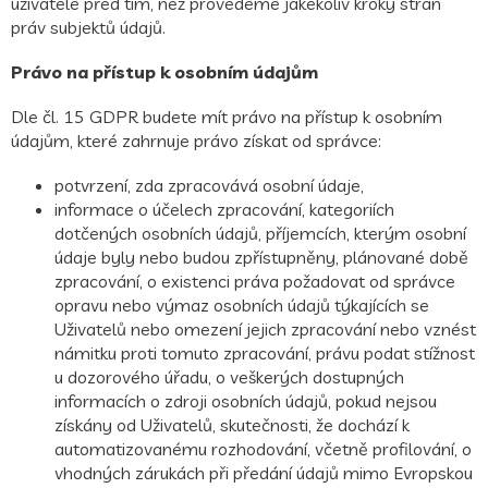
uživatele před tím, než provedeme jakékoliv kroky stran
práv subjektů údajů.
Právo na přístup k osobním údajům
Dle čl. 15 GDPR budete mít právo na přístup k osobním
údajům, které zahrnuje právo získat od správce:
potvrzení, zda zpracovává osobní údaje,
informace o účelech zpracování, kategoriích
dotčených osobních údajů, příjemcích, kterým osobní
údaje byly nebo budou zpřístupněny, plánované době
zpracování, o existenci práva požadovat od správce
opravu nebo výmaz osobních údajů týkajících se
Uživatelů nebo omezení jejich zpracování nebo vznést
námitku proti tomuto zpracování, právu podat stížnost
u dozorového úřadu, o veškerých dostupných
informacích o zdroji osobních údajů, pokud nejsou
získány od Uživatelů, skutečnosti, že dochází k
automatizovanému rozhodování, včetně profilování, o
vhodných zárukách při předání údajů mimo Evropskou