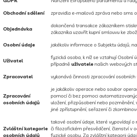
GDPR
Nařízení Evropského parlamentu a rad
Obchodní sdělení
zpravidla e-mailová zpráva nebo sms o
dokončená transakce zákazníkem stisknu
Objednávka
zákazníka uzavřít kupní smlouvu ke zboží
Osobní údaje
jakékoliv informace o Subjektu údajů, na
fyzická osoba, k níž se vztahují Osobní 
Uživatel
případně
uživatele
našich webových st
Zpracovatel
vykonává činnosti zpracování osobních 
je jakákoliv operace nebo soubor opera
Zpracování
pomocí či bez pomoci automatizovaných
osobních údajů
uložení, přizpůsobení nebo pozměnění, vy
jiné zpřístupnění, seřazení či zkombino
takové osobní údaje, které vypovídají 
Zvláštní kategorie
či filozofickém přesvědčení, členství v
osobních údajů
fyzické osoby. Za zvláštní kategorii úda